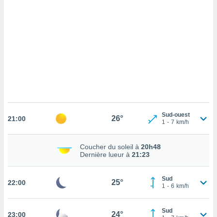
cédez au
 et vous
z
ation de
qu'ils
 nous ou
aires,
nt de
t
er le
ement
Sud-ouest
26°
21:00
1
-
7
km/h
te, ainsi
per un
Coucher du soleil à
20h48
écifique
Dernière lueur à
21:23
us
de la
 et du
Sud
25°
22:00
1
-
6
km/h
lisé en
 de
Sud
24°
23:00
. Vous