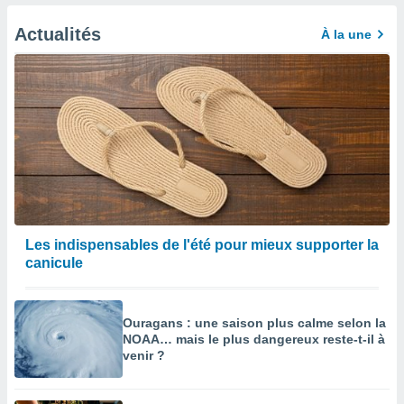
afficher
licité ou
Actualités
À la une
enu
lisé,
e vous
r de la
 non
lisée.
uvez
ation des
et
à notre
Les indispensables de l'été pour mieux supporter la
 par le
canicule
 cette
ion en
sur le
Ouragans : une saison plus calme selon la
«
NOAA… mais le plus dangereux reste-t-il à
».
venir ?
tre
ement,