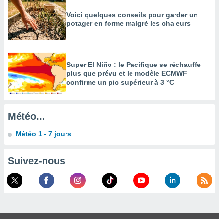
enaires
Voici quelques conseils pour garder un
s des
potager en forme malgré les chaleurs
 des
nts
 ou des
gies
Super El Niño : le Pacifique se réchauffe
es pour
plus que prévu et le modèle ECMWF
 accéder
confirme un pic supérieur à 3 °C
r des
lles
ue votre
Météo...
r ce site
Météo 1 - 7 jours
 IP et
ifiants
Suivez-nous
es.
eurs
traiter
nées
lles sur
d'un