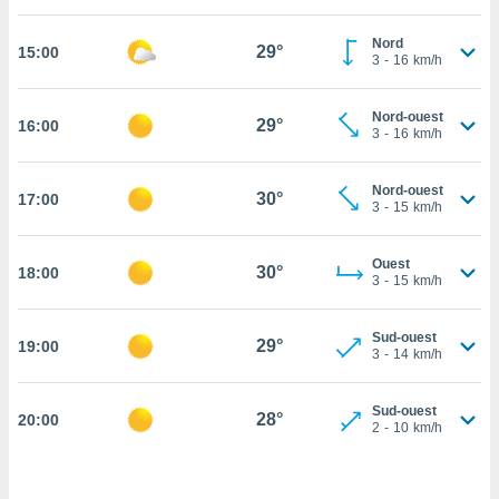
cité
Nord
ue
29°
15:00
3
-
16
km/h
lisée,
ACCEPTER
ur des
ET
ions
Nord-ouest
CONTINUER
29°
16:00
es par le
3
-
16
km/h
 cookies
PARAMÈTRES
Nord-ouest
gies
30°
17:00
3
-
15
km/h
es, nous
de
 notre
Ouest
30°
18:00
3
-
15
km/h
afin de
r à vous
r
Sud-ouest
29°
ment des
19:00
3
-
14
km/h
 de très
alité.
Sud-ouest
28°
20:00
ant sur
2
-
10
km/h
n «
 et
r »,