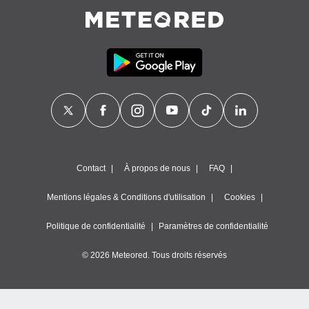
égitime,
vous
vous
 Pour ce
ous
etirer
ement
 opposer
ement
nées à
ment en
 sur «
Contact
À propos de nous
FAQ
res
» ou
e
Mentions légales & Conditions d'utilisation
Cookies
que de
kies
Politique de confidentialité
Paramètres de confidentialité
ite web.
© 2026 Meteored. Tous droits réservés
t nos
ires
ons le
ent des