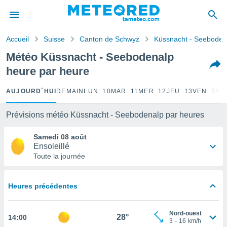
e
ntialité
Accueil
Suisse
Canton de Schwyz
Küssnacht - Seeboden
enu de
o.com
Météo Küssnacht - Seebodenalp
o.com) a
heure par heure
aré par
onnels
AUJOURD´HUI
DEMAIN
LUN. 10
MAR. 11
MER. 12
JEU. 13
VEN. 14
S
arantir
té des
Prévisions météo Küssnacht - Seebodenalp par heures
ions
. Vous
Samedi 08 août
accéder
Ensoleillé
e en
Toute la journée
 les
s :
Heures précédentes
r les
s et
Nord-ouest
r
28°
14:00
3
-
16
km/h
tement