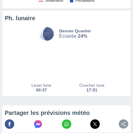
Température
Précipitations
tez pas
ation de
Ph. lunaire
, vous
z à
Dernier Quartier
à notre
Éclairée
24%
.com.
 cas,
us
ns que
s
ires
urer la
Lever lune
Coucher lune
on sur le
00:37
17:51
 seront
, et que
ies ne
as
Partager les prévisions météo
pour
 le
ement