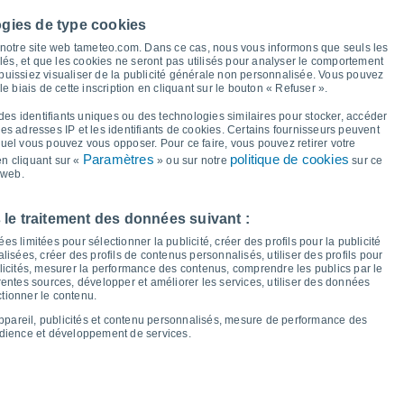
33°
33°
33°
32°
ogies de type cookies
28°
à notre site web tameteo.com. Dans ce cas, nous vous informons que seuls les
26°
26°
llés, et que les cookies ne seront pas utilisés pour analyser le comportement
24°
 puissiez visualiser de la publicité générale non personnalisée. Vous pouvez
21°
le biais de cette inscription en cliquant sur le bouton « Refuser ».
21°
20°
19°
17°
16°
des identifiants uniques ou des technologies similaires pour stocker, accéder
16°
15°
 les adresses IP et les identifiants de cookies. Certains fournisseurs peuvent
quel vous pouvez vous opposer. Pour ce faire, vous pouvez retirer votre
Paramètres
politique de cookies
n cliquant sur «
» ou sur notre
sur ce
 web.
eu
13
Ven
14
Sam
15
Dim
16
Lun
17
Mar
18
Mer
19
Jeu
20
 le traitement des données suivant :
empérature minimale
Point de rosée
s limitées pour sélectionner la publicité, créer des profils pour la publicité
lisées, créer des profils de contenus personnalisés, utiliser des profils pour
icités, mesurer la performance des contenus, comprendre les publics par le
entes sources, développer et améliorer les services, utiliser des données
ctionner le contenu.
nuageuse pour les 14 prochains jours
appareil, publicités et contenu personnalisés, mesure de performance des
100
udience et développement de services.
21
75