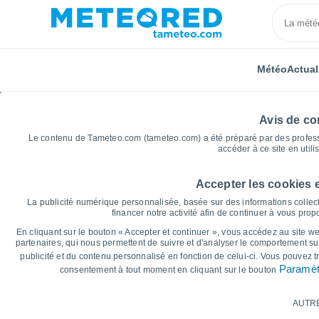
Météo
Actual
Avis de con
Le contenu de Tameteo.com (tameteo.com) a été préparé par des professio
accéder à ce site en utili
Accepter les cookies 
Accueil
Suisse
Canton de Zurich
Hausen Am Alb
La publicité numérique personnalisée, basée sur des informations collect
financer notre activité afin de continuer à vous pro
Graphiques météo pou
En cliquant sur le bouton « Accepter et continuer », vous accédez au site web
partenaires, qui nous permettent de suivre et d'analyser le comportement sur
publicité et du contenu personnalisé en fonction de celui-ci. Vous pouvez 
14 jours
7 jours
Paramèt
consentement à tout moment en cliquant sur le bouton
Graphique des températures
AUTR
Température maximale, température minima