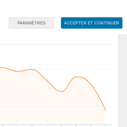
SW
SW
S
W
W
W
W
W
PARAMÈTRES
ACCEPTER ET CONTINUER
eu
13
Ven
14
Sam
15
Dim
16
Lun
17
Mar
18
Mer
19
Jeu
20
ent
Vitesse moyenne du vent