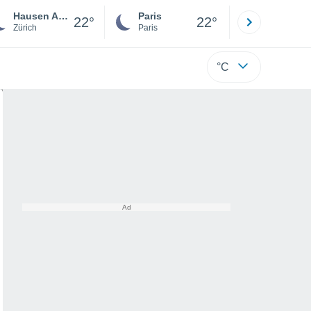
Hausen Am Albis
Paris
Montpelli
22°
22°
Zürich
Paris
Hérault
°C