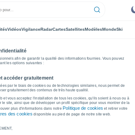
ités
Vidéos
Vigilance
Radar
Cartes
Satellites
Modèles
Monde
Ski
fidentialité
nnels afin de garantir la qualité des informations fournies. Vous pouvez
sant les options suivantes :
et accéder gratuitement
is
Graphiques météo
ées par le biais de cookies ou de technologies similaires, nous permet de
poser gratuitement des contenus de très haute qualité.
r Hausen Am Albis
 et vous acceptez l'installation de tous les cookies, qu'ils soient à nous ou à
 le site, ainsi que de développer un profil spécifique pour vous montrer de la
Politique de cookies
trouver plus d'informations dans notre
et retirer votre
res des cookies
disponible au pied de page de notre site web.
EMENT,
le et point de rosée pour les 14 prochains jours