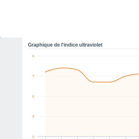
0
NE
NE
SW
W
NE
NE
km/h
Ven
7
Sam
8
Dim
9
Lun
10
Mar
11
Mer
12
J
Rafales maximales de v
Graphique de l'indice ultraviolet
8
7
6
5
4