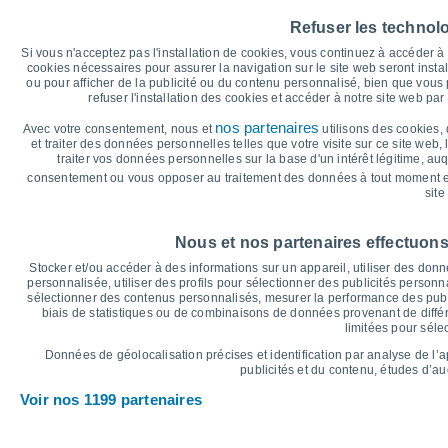
35
33°
32°
32°
32°
Refuser les technol
30°
29°
30
Si vous n'acceptez pas l'installation de cookies, vous continuez à accéder 
cookies nécessaires pour assurer la navigation sur le site web seront insta
25
ou pour afficher de la publicité ou du contenu personnalisé, bien que vous
refuser l'installation des cookies et accéder à notre site web par 
20°
20°
20
19°
19°
18°
nos partenaires
16°
Avec votre consentement, nous et
utilisons des cookies, 
et traiter des données personnelles telles que votre visite sur ce site web,
15
traiter vos données personnelles sur la base d'un intérêt légitime, au
consentement ou vous opposer au traitement des données à tout moment e
10
site
°C
Ven
7
Sam
8
Dim
9
Lun
10
Mar
11
Mer
12
J
Nous et nos partenaires effectuons
Température maximale
T
Stocker et/ou accéder à des informations sur un appareil, utiliser des donnée
personnalisée, utiliser des profils pour sélectionner des publicités personna
sélectionner des contenus personnalisés, mesurer la performance des publ
biais de statistiques ou de combinaisons de données provenant de différ
Graphique des précipitations et nuages
limitées pour séle
Pluie, neige et couverture 
Données de géolocalisation précises et identification par analyse de l’
5
publicités et du contenu, études d’a
10
Voir nos 1199 partenaires
1020
1019