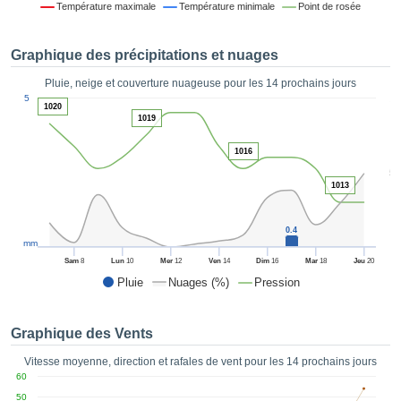
Température maximale
Température minimale
Point de rosée
es et
éder
tement
Graphique des précipitations et nuages
licité
Pluie, neige et couverture nuageuse pour les 14 prochains jours
rique
1
5
alisée,
1020
ACCEPTER
1019
sur des
ET
ations
CONTINUER
1016
es par le
5
 cookies
1013
 de
PARAMÈTRES
logies
es, nous
0.4
et de
mm
r notre
Sam
8
Lun
10
Mer
12
Ven
14
Dim
16
Mar
18
Jeu
20
 afin de
Pluie
Nuages (%)
Pression
r à vous
oser
ment des
Graphique des Vents
 de très
ualité.
Vitesse moyenne, direction et rafales de vent pour les 14 prochains jours
60
uant sur
50