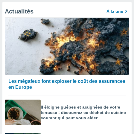
afficher
licité ou
Actualités
À la une
enu
lisé,
e vous
r de la
 non
lisée.
uvez
ation des
et
à notre
Les mégafeux font exploser le coût des assurances
 par le
en Europe
 cette
ion en
sur le
Il éloigne guêpes et araignées de votre
«
terrasse : découvrez ce déchet de cuisine
».
courant qui peut vous aider
tre
ement,