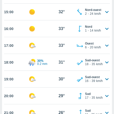
cité
Nord-ouest
ue
32°
15:00
2
-
24
km/h
lisée,
ACCEPTER
ur des
ET
ions
Nord
CONTINUER
33°
16:00
es par le
1
-
14
km/h
 cookies
PARAMÈTRES
Ouest
gies
33°
17:00
6
-
20
km/h
es, nous
de
 notre
Sud-ouest
30%
31°
18:00
0.2 mm
18
-
35
km/h
afin de
r à vous
r
Sud-ouest
30°
ment des
19:00
16
-
39
km/h
 de très
alité.
Sud
29°
20:00
ant sur
17
-
35
km/h
n «
 et
Sud
r »,
26°
21:00