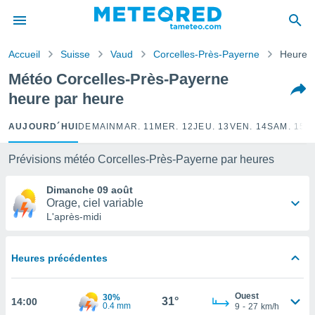
e
ntialité
Accueil
Suisse
Vaud
Corcelles-Près-Payerne
Heure p
enu de
o.com
Météo Corcelles-Près-Payerne
o.com) a
heure par heure
aré par
onnels
AUJOURD´HUI
DEMAIN
MAR. 11
MER. 12
JEU. 13
VEN. 14
SAM. 15
D
arantir
té des
Prévisions météo Corcelles-Près-Payerne par heures
ions
. Vous
Dimanche 09 août
accéder
Orage, ciel variable
e en
L'après-midi
 les
s :
Heures précédentes
r les
s et
Ouest
30%
r
31°
14:00
0.4 mm
9
-
27
km/h
tement