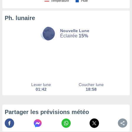
Température
Pluie
tez pas
ation de
Ph. lunaire
, vous
z à
Nouvelle Lune
à notre
Éclairée
15%
.com.
 cas,
us
ns que
s
ires
urer la
Lever lune
Coucher lune
on sur le
01:42
18:58
 seront
, et que
ies ne
as
Partager les prévisions météo
pour
 le
ement