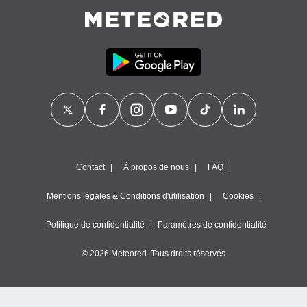
égitime,
vous
vous
 Pour ce
ous
etirer
ement
 opposer
ement
nées à
ment en
 sur «
Contact
À propos de nous
FAQ
res
» ou
e
Mentions légales & Conditions d'utilisation
Cookies
que de
kies
Politique de confidentialité
Paramètres de confidentialité
ite web.
© 2026 Meteored. Tous droits réservés
t nos
ires
ons le
ent des