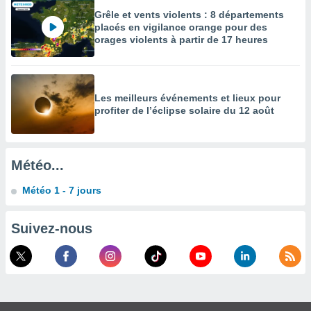
Grêle et vents violents : 8 départements
enaires
placés en vigilance orange pour des
s des
orages violents à partir de 17 heures
 des
nts
 ou des
gies
es pour
Les meilleurs événements et lieux pour
 accéder
profiter de l’éclipse solaire du 12 août
r des
lles
ue votre
Météo...
r ce site
Météo 1 - 7 jours
 IP et
ifiants
Suivez-nous
es.
eurs
traiter
nées
lles sur
d'un