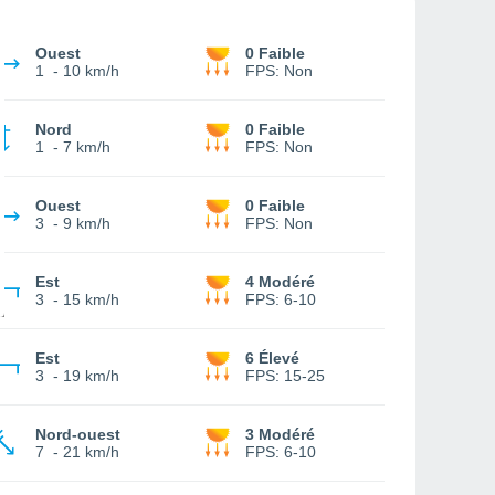
Ouest
0 Faible
1
-
10 km/h
FPS:
Non
Nord
0 Faible
1
-
7 km/h
FPS:
Non
Ouest
0 Faible
3
-
9 km/h
FPS:
Non
Est
4 Modéré
3
-
15 km/h
FPS:
6-10
Est
6 Élevé
3
-
19 km/h
FPS:
15-25
Nord-ouest
3 Modéré
7
-
21 km/h
FPS:
6-10