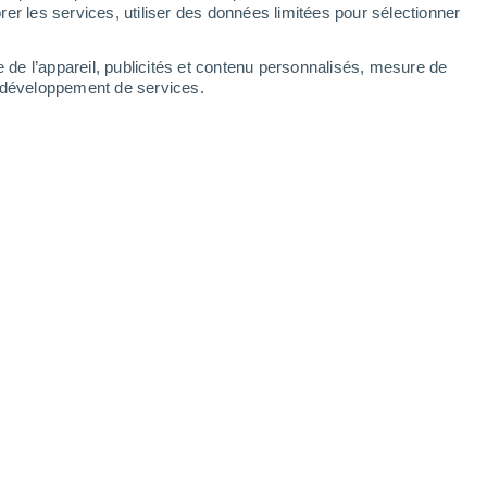
Lundi
10
er les services, utiliser des données limitées pour sélectionner
e de l’appareil, publicités et contenu personnalisés, mesure de
t développement de services.
es
N
21°
Ciel dégagé
02:00
9
T. ressentie
21°
N
20°
Ciel dégagé
05:00
9
T. ressentie
20°
N
21°
Ensoleillé
08:00
8
T. ressentie
21°
E
24°
Ensoleillé
11:00
5
T. ressentie
25°
S