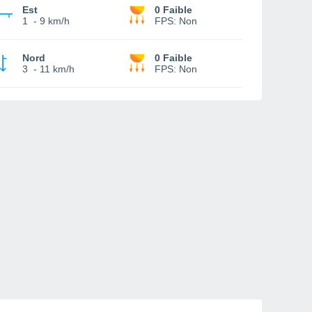
Est
0 Faible
1
-
9 km/h
FPS:
Non
Nord
0 Faible
3
-
11 km/h
FPS:
Non