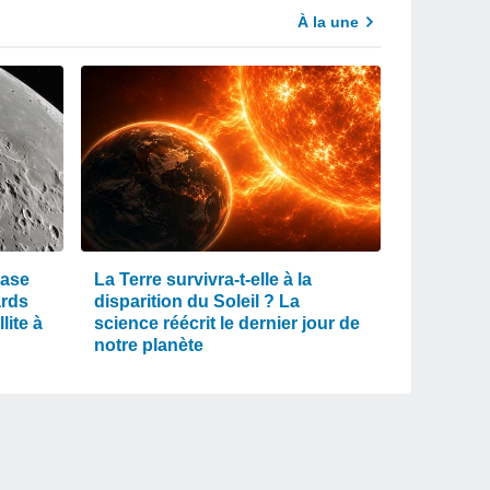
À la une
rase
La Terre survivra-t-elle à la
ards
disparition du Soleil ? La
lite à
science réécrit le dernier jour de
notre planète