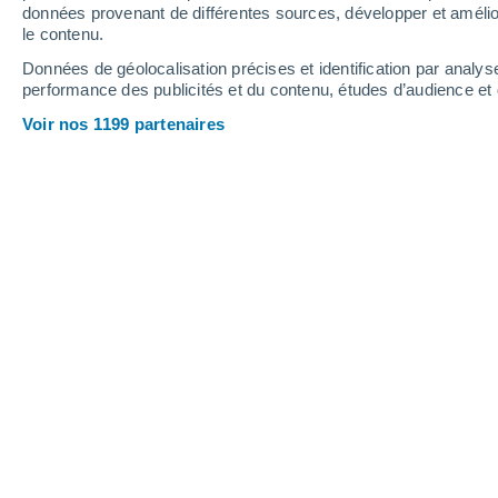
Samedi
8
Dimanche
9
données provenant de différentes sources, développer et amélior
le contenu.
Données de géolocalisation précises et identification par analys
performance des publicités et du contenu, études d’audience e
Prévisions météo Coinsins par heur
Voir nos 1199 partenaires
SAMEDI 08 AOÛT
Toute la journée
Ensoleillé
Lever du soleil à
06h24
Coucher du soleil à
20h55
Première lueur à
05:50
Dernière lueur à
21:29
Ph. lunaire