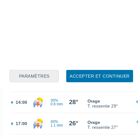
23°
Éclaircies
02:00
T. ressentie
23°
22°
Ciel variable
05:00
T. ressentie
22°
23°
Ensoleillé
08:00
T. ressentie
24°
PARAMÈTRES
ACCEPTER ET CONTINUER
27°
Éclaircies
11:00
T. ressentie
28°
30%
28°
Orage
14:00
0.6 mm
T. ressentie
29°
40%
26°
Orage
17:00
1.1 mm
T. ressentie
27°