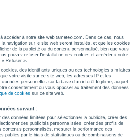
 pour Coinsins
VENT
PRÉCIPITATIONS
12
15
18
21
00
03
06
09
12
15
18
21
00
ez à accéder à notre site web tameteo.com. Dans ce cas, nous
 navigation sur le site web seront installés, et que les cookies
ficher de la publicité ou du contenu personnalisé, bien que vous
ous pouvez refuser l'installation des cookies et accéder à notre
31°
n « Refuser ».
28°
28°
28°
 cookies, des identifiants uniques ou des technologies similaires
27°
26°
26°
que votre visite sur ce site web, les adresses IP et les
24°
s données personnelles sur la base d'un intérêt légitime, auquel
23°
23°
23°
 votre consentement ou vous opposer au traitement des données
23°
22°
tique de cookies
sur ce site web.
onnées suivant :
r des données limitées pour sélectionner la publicité, créer des
1.5
1.1
sélectionner des publicités personnalisées, créer des profils de
0.6
 des contenus personnalisés, mesurer la performance des
0.2
0.1
s publics par le biais de statistiques ou de combinaisons de