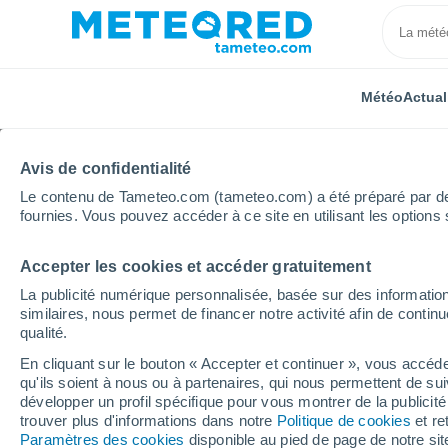
Météo
Actual
Avis de confidentialité
Le contenu de Tameteo.com (tameteo.com) a été préparé par des 
fournies. Vous pouvez accéder à ce site en utilisant les options 
Accepter les cookies et accéder gratuitement
Accueil
Suisse
Vaud
Coinsins
Heure par he
La publicité numérique personnalisée, basée sur des information
similaires, nous permet de financer notre activité afin de conti
Météo Coinsins heure 
qualité.
En cliquant sur le bouton « Accepter et continuer », vous accéde
qu'ils soient à nous ou à partenaires, qui nous permettent de sui
Météo 1 - 7 jours
Heure par heure
développer un profil spécifique pour vous montrer de la publicit
trouver plus d'informations dans notre
Politique de cookies
et re
Paramètres des cookies
disponible au pied de page de notre si