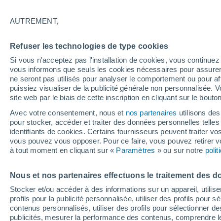
Graphique météo heure par heure
AUTREMENT,
SYMBOLE
TEMPÉRATURE
Refuser les technologies de type cookies
00
03
06
09
12
15
18
21
00
03
06
09
Si vous n'acceptez pas l'installation de cookies, vous continu
vous informons que seuls les cookies nécessaires pour assurer la
ne seront pas utilisés pour analyser le comportement ou pour af
puissiez visualiser de la publicité générale non personnalisée. V
site web par le biais de cette inscription en cliquant sur le bouto
29°
Avec votre consentement, nous et
27°
nos partenaires
utilisons des
27°
pour stocker, accéder et traiter des données personnelles telles 
identifiants de cookies. Certains fournisseurs peuvent traiter vo
24°
24°
23°
23°
vous pouvez vous opposer. Pour ce faire, vous pouvez retirer
22°
22°
à tout moment en cliquant sur «
Paramètres
» ou sur notre
poli
21°
20°
Nous et nos partenaires effectuons le traitement des d
Stocker et/ou accéder à des informations sur un appareil, utilise
profils pour la publicité personnalisée, utiliser des profils pour 
contenus personnalisés, utiliser des profils pour sélectionner
publicités, mesurer la performance des contenus, comprendre le