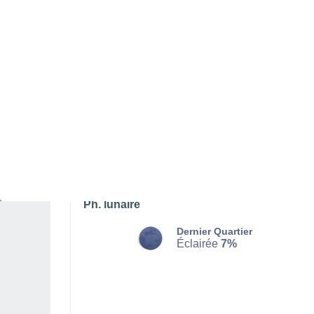
LUNDI 10 AOÛT
L'après-midi
Orage, ciel variable
Lever du soleil à
06h27
Coucher du soleil à
20h52
Première lueur à
05:53
Dernière lueur à
21:26
Ph. lunaire
Dernier Quartier
Éclairée
7%