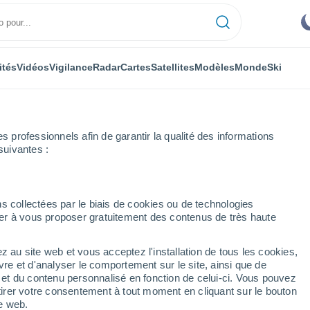
ités
Vidéos
Vigilance
Radar
Cartes
Satellites
Modèles
Monde
Ski
professionnels afin de garantir la qualité des informations
suivantes :
ure
s collectées par le biais de cookies ou de technologies
nuer à vous proposer gratuitement des contenus de très haute
par heure
z au site web et vous acceptez l'installation de tous les cookies,
vre et d'analyser le comportement sur le site, ainsi que de
é et du contenu personnalisé en fonction de celui-ci. Vous pouvez
tirer votre consentement à tout moment en cliquant sur le bouton
te web.