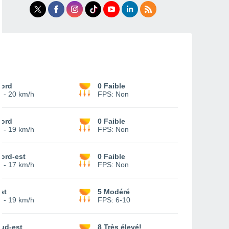
ord
0 Faible
-
20 km/h
FPS:
Non
ord
0 Faible
-
19 km/h
FPS:
Non
ord-est
0 Faible
-
17 km/h
FPS:
Non
st
5 Modéré
-
19 km/h
FPS:
6-10
ud-est
8 Très élevé!