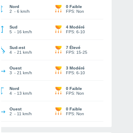
Nord
0 Faible
2
-
6 km/h
FPS:
Non
Sud
4 Modéré
5
-
16 km/h
FPS:
6-10
Sud-est
7 Élevé
4
-
21 km/h
FPS:
15-25
Ouest
3 Modéré
3
-
21 km/h
FPS:
6-10
Nord
0 Faible
4
-
13 km/h
FPS:
Non
Ouest
0 Faible
2
-
11 km/h
FPS:
Non