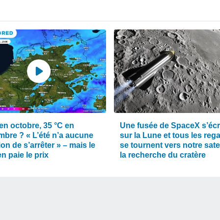
en octobre, 35 °C en
Une fusée de SpaceX s’éc
mbre ? « L’été n’a aucune
sur la Lune et tous les reg
ion de s’arrêter » – mais le
se tournent vers notre satel
n paie le prix
la recherche du cratère