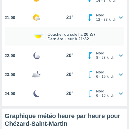
14
-
34
km/h
rouver
ations
Nord
21°
21:00
12
-
33
km/h
re
que de
kies
Coucher du soleil à
20h57
r votre
Dernière lueur à
21:32
ement à
ment en
Nord
sur le
20°
22:00
8
-
28
km/h
res des
kies
Nord
20°
23:00
le au
6
-
19
km/h
page de
te web.
Nord
20°
24:00
6
-
16
km/h
MENT,
 les
logies
Graphique météo heure par heure pour
e
Chézard-Saint-Martin
s