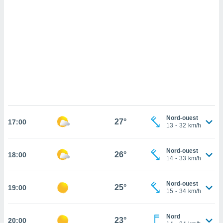
cédez au
 et vous
z
ation de
qu'ils
 nous ou
aires,
nt de
t
er le
ement
Nord-ouest
27°
17:00
13
-
32
km/h
te, ainsi
per un
Nord-ouest
26°
18:00
écifique
14
-
33
km/h
us
de la
 et du
Nord-ouest
25°
19:00
15
-
34
km/h
lisé en
 de
Nord
23°
20:00
. Vous