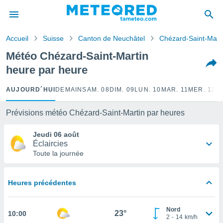
e
ntialité
Accueil
Suisse
Canton de Neuchâtel
Chézard-Saint-Mart
enu de
o.com
Météo Chézard-Saint-Martin
o.com) a
heure par heure
aré par
onnels
AUJOURD´HUI
DEMAIN
SAM. 08
DIM. 09
LUN. 10
MAR. 11
MER. 12
J
arantir
té des
Prévisions météo Chézard-Saint-Martin par heures
ions
. Vous
Jeudi 06 août
accéder
Éclaircies
e en
Toute la journée
 les
s :
Heures précédentes
r les
s et
Nord
r
23°
10:00
2
-
14
km/h
tement