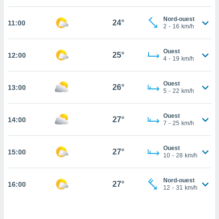
cité
Nord-ouest
ue
24°
11:00
2
-
16
km/h
lisée,
ACCEPTER
ur des
ET
ions
Ouest
CONTINUER
25°
12:00
es par le
4
-
19
km/h
 cookies
PARAMÈTRES
Ouest
gies
26°
13:00
5
-
22
km/h
es, nous
de
 notre
Ouest
27°
14:00
7
-
25
km/h
afin de
r à vous
r
Ouest
27°
ment des
15:00
10
-
28
km/h
 de très
alité.
Nord-ouest
27°
16:00
ant sur
12
-
31
km/h
n «
 et
r »,