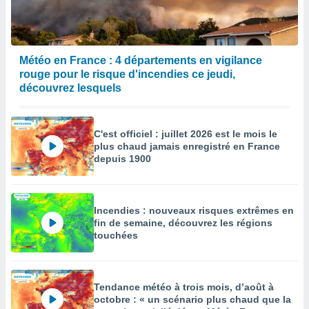
enaires
s des
 des
nts
Météo en France : 4 départements en vigilance
 ou des
rouge pour le risque d'incendies ce jeudi,
gies
découvrez lesquels
es pour
 accéder
r des
C'est officiel : juillet 2026 est le mois le
plus chaud jamais enregistré en France
lles
depuis 1900
ue votre
r ce site
 IP et
Incendies : nouveaux risques extrêmes en
ifiants
fin de semaine, découvrez les régions
es.
touchées
eurs
traiter
nées
Tendance météo à trois mois, d’août à
lles sur
octobre : « un scénario plus chaud que la
d'un