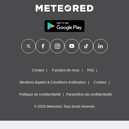
égitime,
vous
vous
 Pour ce
ous
etirer
ement
 opposer
ement
nées à
ment en
 sur «
Contact
À propos de nous
FAQ
res
» ou
e
Mentions légales & Conditions d'utilisation
Cookies
que de
kies
Politique de confidentialité
Paramètres de confidentialité
ite web.
© 2026 Meteored. Tous droits réservés
t nos
ires
ons le
ent des