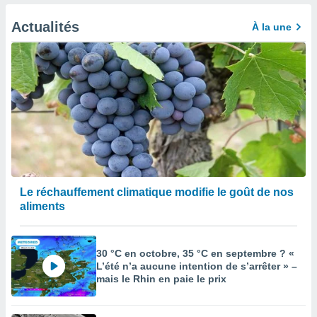
afficher
licité ou
Actualités
À la une
enu
lisé,
e vous
r de la
 non
lisée.
uvez
ation des
et
à notre
Le réchauffement climatique modifie le goût de nos
 par le
aliments
 cette
ion en
sur le
30 °C en octobre, 35 °C en septembre ? «
«
L’été n’a aucune intention de s’arrêter » –
».
mais le Rhin en paie le prix
tre
ement,