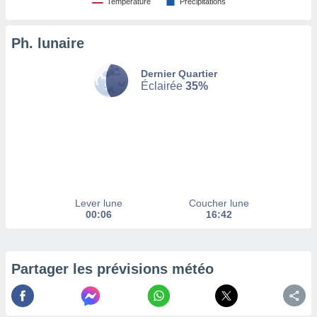
Température
Précipitations
tez pas
ation de
Ph. lunaire
, vous
z à
Dernier Quartier
à notre
Éclairée
35%
.com.
 cas,
us
ns que
s
ires
urer la
Lever lune
Coucher lune
on sur le
00:06
16:42
 seront
, et que
ies ne
as
Partager les prévisions météo
pour
 le
ement