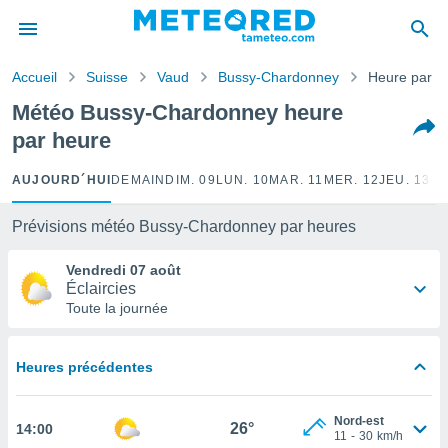
e
ntialité
Accueil
Suisse
Vaud
Bussy-Chardonney
Heure par h
enu de
o.com
Météo Bussy-Chardonney heure
o.com) a
par heure
aré par
onnels
AUJOURD´HUI
DEMAIN
DIM. 09
LUN. 10
MAR. 11
MER. 12
JEU. 13
VE
arantir
té des
Prévisions météo Bussy-Chardonney par heures
ions
. Vous
Vendredi 07 août
accéder
Éclaircies
e en
Toute la journée
 les
s :
Heures précédentes
r les
s et
Nord-est
r
26°
14:00
11
-
30
km/h
tement