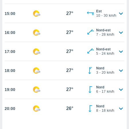
cité
Est
ue
27°
15:00
10
-
30
km/h
lisée,
ACCEPTER
ur des
ET
ions
Nord-est
CONTINUER
27°
16:00
es par le
7
-
28
km/h
 cookies
PARAMÈTRES
Nord-est
gies
27°
17:00
5
-
24
km/h
es, nous
de
 notre
Nord
27°
18:00
3
-
20
km/h
afin de
r à vous
r
Nord
27°
ment des
19:00
6
-
17
km/h
 de très
alité.
Nord
26°
20:00
ant sur
8
-
18
km/h
n «
 et
r »,