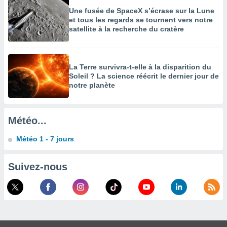
Une fusée de SpaceX s’écrase sur la Lune
enaires
et tous les regards se tournent vers notre
s des
satellite à la recherche du cratère
 des
nts
 ou des
gies
La Terre survivra-t-elle à la disparition du
es pour
Soleil ? La science réécrit le dernier jour de
 accéder
notre planète
r des
lles
ue votre
Météo...
r ce site
Météo 1 - 7 jours
 IP et
ifiants
Suivez-nous
es.
eurs
traiter
nées
lles sur
d'un