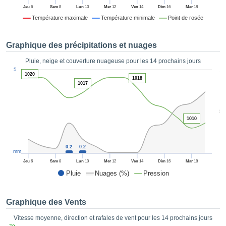
es et
Jeu
6
Sam
8
Lun
10
Mer
12
Ven
14
Dim
16
Mar
18
éder
Température maximale
Température minimale
Point de rosée
tement
licité
Graphique des précipitations et nuages
rique
alisée,
Pluie, neige et couverture nuageuse pour les 14 prochains jours
ACCEPTER
1
sur des
5
ET
1020
ations
1018
CONTINUER
1017
es par le
 cookies
 de
PARAMÈTRES
5
logies
1010
es, nous
et de
r notre
0.2
0.2
mm
 afin de
Jeu
6
Sam
8
Lun
10
Mer
12
Ven
14
Dim
16
Mar
18
r à vous
Pluie
Nuages (%)
Pression
oser
ment des
 de très
Graphique des Vents
ualité.
Vitesse moyenne, direction et rafales de vent pour les 14 prochains jours
uant sur