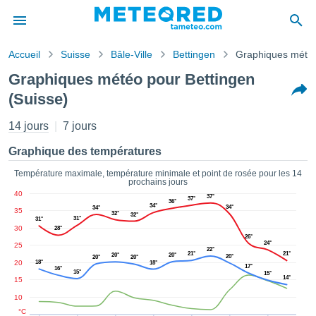
Accueil
Suisse
Bâle-Ville
Bettingen
Graphiques mété
s de
Graphiques météo pour Bettingen
ntialité
(Suisse)
tenu de
eo.com
14 jours
7 jours
o.com) a
paré par
Graphique des températures
es
ionnels
Température maximale, température minimale et point de rosée pour les 14
garantir
prochains jours
ité des
40
37°
37°
36°
ations
34°
34°
34°
35
32°
32°
s. Vous
31°
31°
30
28°
accéder
26°
24°
ite en
25
22°
21°
21°
20°
20°
20°
20°
20°
ant les
20
18°
18°
17°
16°
ions
15°
15°
14°
15
ntes :
10
°C
er les