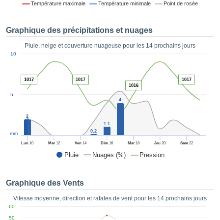
Température maximale
Température minimale
Point de rosée
es et
éder
tement
Graphique des précipitations et nuages
licité
Pluie, neige et couverture nuageuse pour les 14 prochains jours
rique
1
10
alisée,
ACCEPTER
sur des
ET
ations
1017
1017
1017
CONTINUER
es par le
1016
5
5
 cookies
4
 de
PARAMÈTRES
logies
2
es, nous
1.1
0.2
et de
mm
r notre
Lun
10
Mer
12
Ven
14
Dim
16
Mar
18
Jeu
20
Sam
22
 afin de
Pluie
Nuages (%)
Pression
r à vous
oser
ment des
Graphique des Vents
 de très
ualité.
Vitesse moyenne, direction et rafales de vent pour les 14 prochains jours
60
uant sur
50