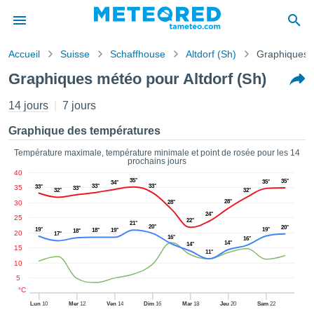
Accueil
Suisse
Schaffhouse
Altdorf (Sh)
Graphiques 
s de
Graphiques météo pour Altdorf (Sh)
ntialité
tenu de
14 jours
7 jours
eo.com
o.com) a
Graphique des températures
paré par
es
Température maximale, température minimale et point de rosée pour les 14
prochains jours
ionnels
40
garantir
35°
35°
35°
34°
33°
33°
35
33°
33°
ité des
32°
32°
28°
30
28°
ations
24°
s. Vous
25
22°
21°
20°
20°
accéder
19°
19°
18°
19°
18°
20
17°
16°
16°
ite en
14°
14°
15
11°
ant les
10
ions
5
ntes :
°C
Lun
10
Mer
12
Ven
14
Dim
16
Mar
18
Jeu
20
Sam
22
er les