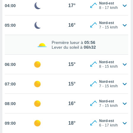
Nord-est
17°
04:00
cité
8
-
17
km/h
ue
lisée,
ACCEPTER
Nord-est
ur des
16°
05:00
ET
7
-
15
km/h
ions
CONTINUER
es par le
 cookies
Première lueur à
05:56
PARAMÈTRES
Lever du soleil à
06h32
gies
es, nous
Nord-est
de
15°
06:00
8
-
15
km/h
 notre
afin de
r à vous
Nord-est
15°
07:00
7
-
15
km/h
r
ment des
 de très
Nord-est
16°
alité.
08:00
7
-
15
km/h
ant sur
n «
Nord-est
18°
09:00
 et
6
-
17
km/h
r »,