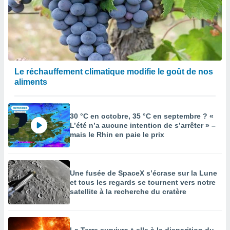
égitime,
vous
vous
 Pour ce
ous
etirer
Le réchauffement climatique modifie le goût de nos
ement
aliments
 opposer
ement
nées à
ment en
30 °C en octobre, 35 °C en septembre ? «
 sur «
L’été n’a aucune intention de s’arrêter » –
res
» ou
mais le Rhin en paie le prix
e
que de
kies
ite web.
Une fusée de SpaceX s’écrase sur la Lune
et tous les regards se tournent vers notre
satellite à la recherche du cratère
t nos
ires
ons le
ent des