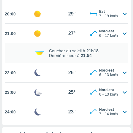
tez pas
Est
29°
20:00
ation de
7
-
19
km/h
, vous
z à
Nord-est
à notre
27°
21:00
6
-
17
km/h
.com.
 cas,
Coucher du soleil à
21h18
us
Dernière lueur à
21:54
ns que
s
Nord-est
26°
22:00
6
-
13
km/h
ires
urer la
on sur le
Nord-est
25°
23:00
 seront
6
-
13
km/h
, et que
ies ne
Nord-est
as
23°
24:00
7
-
14
km/h
pour
 le
ement