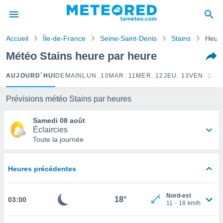
e
ntialité
Accueil
Île-de-France
Seine-Saint-Denis
Stains
Heure
enu de
o.com
Météo Stains heure par heure
o.com) a
aré par
AUJOURD´HUI
DEMAIN
LUN. 10
MAR. 11
MER. 12
JEU. 13
VEN. 14
S
onnels
arantir
Prévisions météo Stains par heures
té des
ions
Samedi 08 août
. Vous
Éclaircies
accéder
Toute la journée
e en
 les
Heures précédentes
s :
r les
Nord-est
18°
03:00
s et
11
-
18
km/h
r
tement