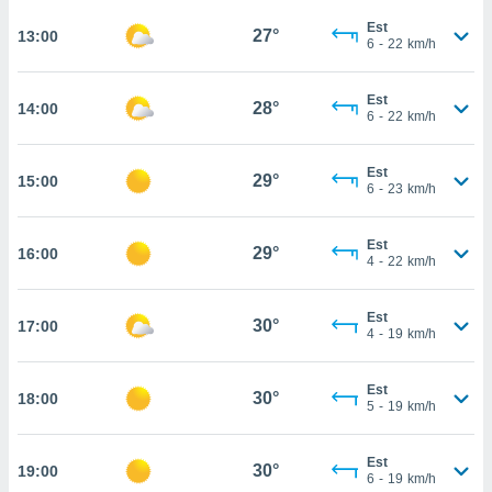
rouver
Est
27°
13:00
6
-
22
km/h
ations
re
que de
Est
28°
14:00
6
-
22
km/h
kies
r votre
ement à
Est
29°
15:00
ment en
6
-
23
km/h
sur le
Est
res des
29°
16:00
4
-
22
km/h
kies
le au
page de
Est
30°
17:00
te web.
4
-
19
km/h
MENT,
Est
30°
18:00
5
-
19
km/h
 les
logies
e
Est
30°
19:00
s
6
-
19
km/h