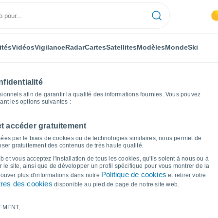
ités
Vidéos
Vigilance
Radar
Cartes
Satellites
Modèles
Monde
Ski
fidentialité
nnels afin de garantir la qualité des informations fournies. Vous pouvez
sant les options suivantes :
et accéder gratuitement
Graphiques météo
ées par le biais de cookies ou de technologies similaires, nous permet de
poser gratuitement des contenus de très haute qualité.
r Sorède
 et vous acceptez l'installation de tous les cookies, qu'ils soient à nous ou à
 le site, ainsi que de développer un profil spécifique pour vous montrer de la
Politique de cookies
trouver plus d'informations dans notre
et retirer votre
res des cookies
disponible au pied de page de notre site web.
EMENT,
le et point de rosée pour les 14 prochains jours