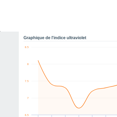
0
S
NE
NE
NE
E
SE
km/h
Sam
8
Dim
9
Lun
10
Mar
11
Mer
12
Jeu
13
V
Rafales maximales de v
Graphique de l'indice ultraviolet
8.5
8
7.5
7
6.5