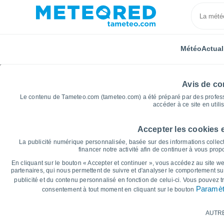
Météo
Actual
Avis de con
Le contenu de Tameteo.com (tameteo.com) a été préparé par des professio
accéder à ce site en utili
Accepter les cookies 
Accueil
Occitanie
Pyrénées-Orientales
Sorède
La publicité numérique personnalisée, basée sur des informations collect
financer notre activité afin de continuer à vous pro
Graphiques météo pou
En cliquant sur le bouton « Accepter et continuer », vous accédez au site web
partenaires, qui nous permettent de suivre et d'analyser le comportement sur
publicité et du contenu personnalisé en fonction de celui-ci. Vous pouvez 
14 jours
7 jours
Paramèt
consentement à tout moment en cliquant sur le bouton
Graphique des températures
AUTR
Température maximale, température minima