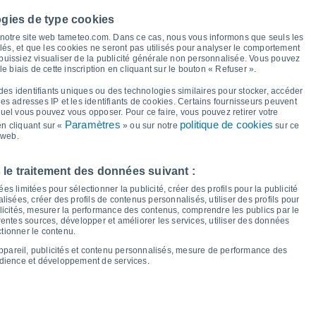
ogies de type cookies
39°
37°
37°
à notre site web tameteo.com. Dans ce cas, nous vous informons que seuls les
35°
34°
34°
33°
32°
llés, et que les cookies ne seront pas utilisés pour analyser le comportement
 puissiez visualiser de la publicité générale non personnalisée. Vous pouvez
le biais de cette inscription en cliquant sur le bouton « Refuser ».
25°
25°
24°
23°
23°
23°
21°
21°
des identifiants uniques ou des technologies similaires pour stocker, accéder
 les adresses IP et les identifiants de cookies. Certains fournisseurs peuvent
quel vous pouvez vous opposer. Pour ce faire, vous pouvez retirer votre
Paramètres
politique de cookies
n cliquant sur «
» ou sur notre
sur ce
 web.
en
14
Sam
15
Dim
16
Lun
17
Mar
18
Mer
19
Jeu
20
Ven
21
 le traitement des données suivant :
empérature minimale
Point de rosée
s limitées pour sélectionner la publicité, créer des profils pour la publicité
lisées, créer des profils de contenus personnalisés, utiliser des profils pour
icités, mesurer la performance des contenus, comprendre les publics par le
entes sources, développer et améliorer les services, utiliser des données
ctionner le contenu.
nuageuse pour les 14 prochains jours
appareil, publicités et contenu personnalisés, mesure de performance des
100
udience et développement de services.
16
75
1015
1014