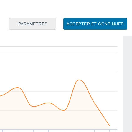
S
E
NW
NW
NW
E
S
SE
PARAMÈTRES
ACCEPTER ET CONTINUER
en
14
Sam
15
Dim
16
Lun
17
Mar
18
Mer
19
Jeu
20
Ven
21
ent
Vitesse moyenne du vent