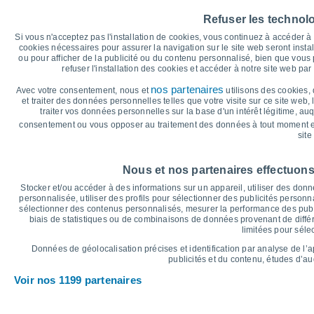
45
Refuser les technol
40
39°
37°
37°
36°
35°
Si vous n'acceptez pas l'installation de cookies, vous continuez à accéder 
34°
35
cookies nécessaires pour assurer la navigation sur le site web seront insta
ou pour afficher de la publicité ou du contenu personnalisé, bien que vous
30
refuser l'installation des cookies et accéder à notre site web par 
24°
24°
25
23°
23°
23°
22°
nos partenaires
Avec votre consentement, nous et
utilisons des cookies, 
20
et traiter des données personnelles telles que votre visite sur ce site web,
traiter vos données personnelles sur la base d'un intérêt légitime, au
15
consentement ou vous opposer au traitement des données à tout moment e
10
site
°C
Sam
8
Dim
9
Lun
10
Mar
11
Mer
12
Jeu
13
V
Nous et nos partenaires effectuons
Température maximale
T
Stocker et/ou accéder à des informations sur un appareil, utiliser des donnée
personnalisée, utiliser des profils pour sélectionner des publicités personna
sélectionner des contenus personnalisés, mesurer la performance des publ
biais de statistiques ou de combinaisons de données provenant de différ
Graphique des précipitations et nuages
limitées pour séle
Pluie, neige et couverture 
Données de géolocalisation précises et identification par analyse de l’
5
publicités et du contenu, études d’a
1018
Voir nos 1199 partenaires
1017
1016
10