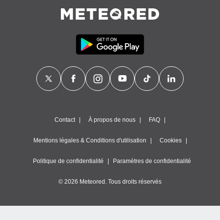
égitime,
vous
vous
 Pour ce
ous
etirer
ement
 opposer
ement
nées à
ment en
 sur «
Contact
À propos de nous
FAQ
res
» ou
e
Mentions légales & Conditions d'utilisation
Cookies
que de
kies
Politique de confidentialité
Paramètres de confidentialité
ite web.
© 2026 Meteored. Tous droits réservés
t nos
ires
ons le
ent des