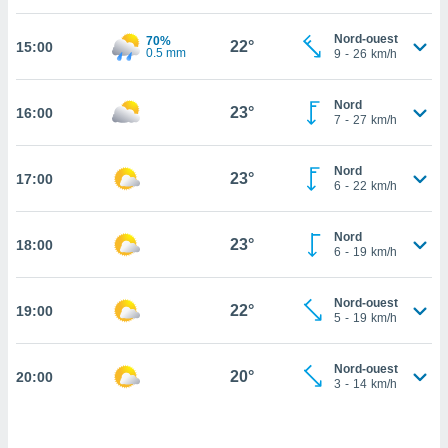
cité
Nord-ouest
70%
ue
22°
15:00
0.5 mm
9
-
26
km/h
lisée,
ACCEPTER
ur des
ET
ions
Nord
CONTINUER
23°
16:00
es par le
7
-
27
km/h
 cookies
PARAMÈTRES
Nord
gies
23°
17:00
6
-
22
km/h
es, nous
de
 notre
Nord
23°
18:00
6
-
19
km/h
afin de
r à vous
r
Nord-ouest
22°
ment des
19:00
5
-
19
km/h
 de très
alité.
Nord-ouest
20°
20:00
ant sur
3
-
14
km/h
n «
 et
r »,