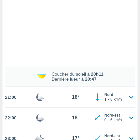
cédez au
 et vous
z
ation de
qu'ils
 nous ou
aires,
nt de
t
er le
ement
Coucher du soleil à
20h11
Dernière lueur à
20:47
te, ainsi
per un
Nord
18°
21:00
écifique
1
-
8
km/h
us
de la
 et du
Nord-est
18°
22:00
0
-
6
km/h
lisé en
 de
Nord-est
17°
23:00
. Vous