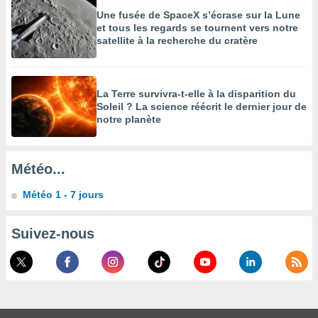
Une fusée de SpaceX s’écrase sur la Lune
enaires
et tous les regards se tournent vers notre
s des
satellite à la recherche du cratère
 des
nts
 ou des
gies
La Terre survivra-t-elle à la disparition du
es pour
Soleil ? La science réécrit le dernier jour de
 accéder
notre planète
r des
lles
ue votre
Météo...
r ce site
Météo 1 - 7 jours
 IP et
ifiants
Suivez-nous
es.
eurs
traiter
nées
lles sur
d'un