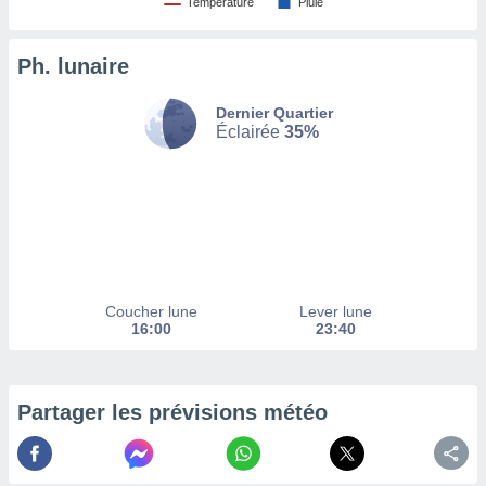
Température
Pluie
tez pas
ation de
Ph. lunaire
, vous
z à
Dernier Quartier
à notre
Éclairée
35%
.com.
 cas,
us
ns que
s
ires
urer la
Coucher lune
Lever lune
on sur le
16:00
23:40
 seront
, et que
ies ne
as
Partager les prévisions météo
pour
 le
ement