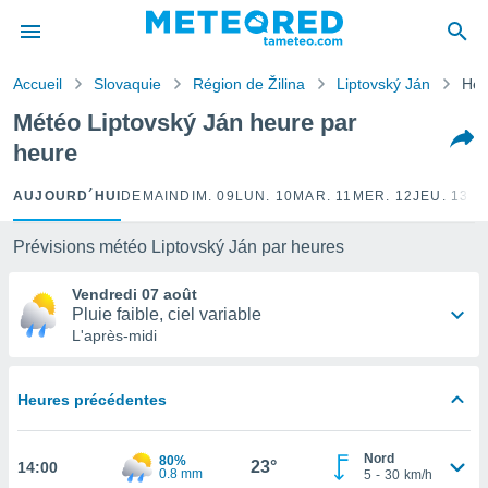
e
ntialité
Accueil
Slovaquie
Région de Žilina
Liptovský Ján
Heu
enu de
o.com
Météo Liptovský Ján heure par
o.com) a
heure
aré par
onnels
AUJOURD´HUI
DEMAIN
DIM. 09
LUN. 10
MAR. 11
MER. 12
JEU. 13
VE
arantir
té des
Prévisions météo Liptovský Ján par heures
ions
. Vous
Vendredi 07 août
accéder
Pluie faible, ciel variable
e en
L'après-midi
 les
s :
Heures précédentes
r les
s et
Nord
80%
r
23°
14:00
0.8 mm
5
-
30
km/h
tement