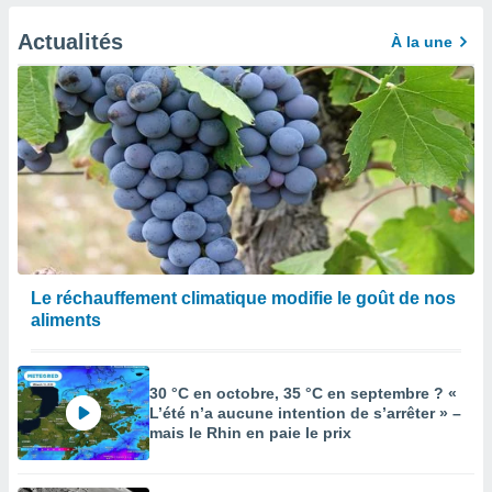
afficher
licité ou
Actualités
À la une
enu
lisé,
e vous
r de la
 non
lisée.
uvez
ation des
et
à notre
Le réchauffement climatique modifie le goût de nos
 par le
aliments
 cette
ion en
sur le
30 °C en octobre, 35 °C en septembre ? «
«
L’été n’a aucune intention de s’arrêter » –
».
mais le Rhin en paie le prix
tre
ement,