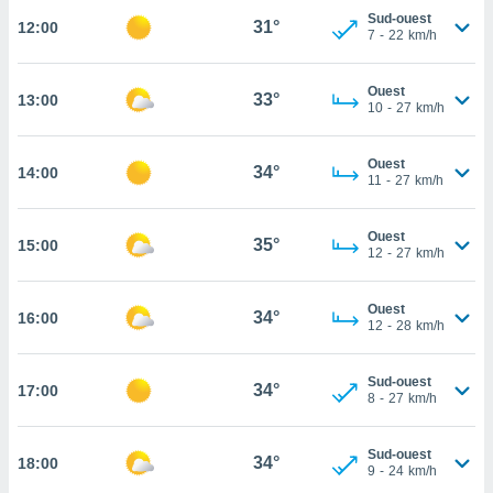
Sud-ouest
31°
12:00
cité
7
-
22
km/h
ue
lisée,
ACCEPTER
ur des
Ouest
33°
13:00
ET
10
-
27
km/h
ions
CONTINUER
es par le
 cookies
Ouest
34°
14:00
PARAMÈTRES
11
-
27
km/h
gies
es, nous
de
Ouest
35°
15:00
12
-
27
km/h
 notre
afin de
r à vous
Ouest
34°
16:00
r
12
-
28
km/h
ment des
 de très
Sud-ouest
alité.
34°
17:00
8
-
27
km/h
ant sur
n «
Sud-ouest
 et
34°
18:00
9
-
24
km/h
r »,