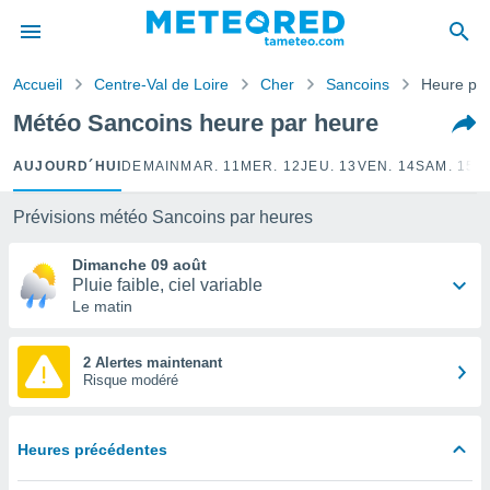
e
ntialité
Accueil
Centre-Val de Loire
Cher
Sancoins
Heure par
enu de
o.com
Météo Sancoins heure par heure
o.com) a
aré par
AUJOURD´HUI
DEMAIN
MAR. 11
MER. 12
JEU. 13
VEN. 14
SAM. 15
D
onnels
arantir
Prévisions météo Sancoins par heures
té des
ions
Dimanche 09 août
. Vous
Pluie faible, ciel variable
accéder
Le matin
e en
 les
2 Alertes maintenant
Risque modéré
s :
r les
s et
Heures précédentes
r
tement