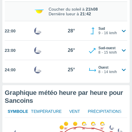
rouver
Coucher du soleil à
21h08
Dernière lueur à
21:42
ations
re
que de
Sud
28°
22:00
kies
9
-
16
km/h
r votre
ement à
Sud-ouest
ment en
26°
23:00
8
-
15
km/h
sur le
res des
Ouest
25°
24:00
kies
8
-
14
km/h
le au
page de
te web.
Graphique météo heure par heure pour
Sancoins
MENT,
 les
SYMBOLE
TEMPÉRATURE
VENT
PRÉCIPITATIONS
logies
e
s
31°
34°
34°
34°
31°