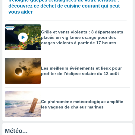
découvrez ce déchet de cuisine courant qui peut
enaires
vous aider
s des
 des
nts
 ou des
Grêle et vents violents : 8 départements
gies
placés en vigilance orange pour des
es pour
orages violents à partir de 17 heures
 accéder
r des
lles
Les meilleurs événements et lieux pour
ue votre
profiter de l’éclipse solaire du 12 août
r ce site
 IP et
ifiants
es.
Ce phénomène météorologique amplifie
les vagues de chaleur marines
eurs
traiter
nées
lles sur
Météo...
d'un