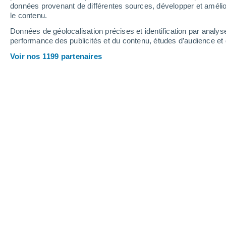
données provenant de différentes sources, développer et amélior
le contenu.
Vendredi
7
Samedi
8
Données de géolocalisation précises et identification par analys
performance des publicités et du contenu, études d’audience e
Voir nos 1199 partenaires
Prévisions météo Saint-Vincent-Ster
VENDREDI 07 AOÛT
Toute la journée
Ensoleillé
Lever du soleil à
06h51
Coucher du soleil à
21h27
Première lueur à
06:17
Dernière lueur à
22:01
Ph. lunaire