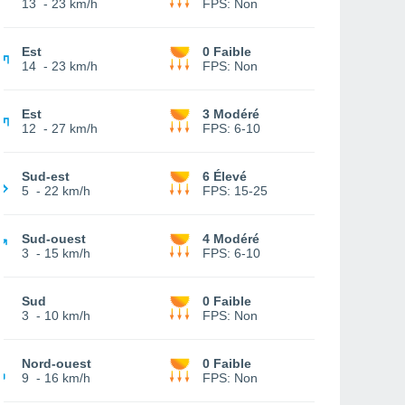
13
-
23 km/h
FPS:
Non
Est
0 Faible
14
-
23 km/h
FPS:
Non
Est
3 Modéré
12
-
27 km/h
FPS:
6-10
Sud-est
6 Élevé
5
-
22 km/h
FPS:
15-25
Sud-ouest
4 Modéré
3
-
15 km/h
FPS:
6-10
Sud
0 Faible
3
-
10 km/h
FPS:
Non
Nord-ouest
0 Faible
9
-
16 km/h
FPS:
Non