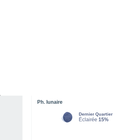
DIMANCHE 09 AOÛT
Le matin
Orage, ciel variable
Lever du soleil à
06h54
Coucher du soleil à
21h24
Première lueur à
06:20
Dernière lueur à
21:58
Ph. lunaire
Dernier Quartier
Éclairée
15%