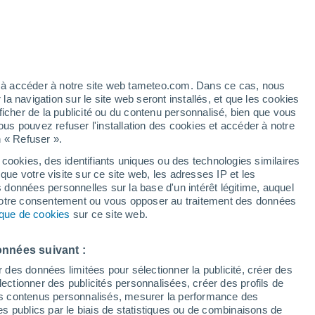
 pour Saint-Vincent-Sterlanges
VENT
PRÉCIPITATIONS
ez à accéder à notre site web tameteo.com. Dans ce cas, nous
 navigation sur le site web seront installés, et que les cookies
12
15
18
21
00
03
06
09
12
15
18
21
00
ficher de la publicité ou du contenu personnalisé, bien que vous
ous pouvez refuser l'installation des cookies et accéder à notre
n « Refuser ».
 cookies, des identifiants uniques ou des technologies similaires
32°
que votre visite sur ce site web, les adresses IP et les
32°
31°
31°
s données personnelles sur la base d'un intérêt légitime, auquel
30°
30°
 votre consentement ou vous opposer au traitement des données
tique de cookies
sur ce site web.
27°
26°
24°
22°
22°
onnées suivant :
20°
20°
r des données limitées pour sélectionner la publicité, créer des
sélectionner des publicités personnalisées, créer des profils de
 des contenus personnalisés, mesurer la performance des
s publics par le biais de statistiques ou de combinaisons de