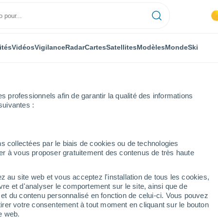
ités
Vidéos
Vigilance
Radar
Cartes
Satellites
Modèles
Monde
Ski
professionnels afin de garantir la qualité des informations
suivantes :
Sterlanges
Heure par heure
s collectées par le biais de cookies ou de technologies
nuer à vous proposer gratuitement des contenus de très haute
terlanges heure par
z au site web et vous acceptez l'installation de tous les cookies,
vre et d'analyser le comportement sur le site, ainsi que de
é et du contenu personnalisé en fonction de celui-ci. Vous pouvez
tirer votre consentement à tout moment en cliquant sur le bouton
te web.