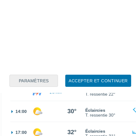
30%
22°
Pluie faible
02:00
0.6 mm
T. ressentie
25°
20°
Éclaircies
05:00
T. ressentie
20°
20°
Éclaircies
08:00
T. ressentie
20°
PARAMÈTRES
ACCEPTER ET CONTINUER
30%
22°
Orage
11:00
1.8 mm
T. ressentie
22°
30°
Éclaircies
14:00
T. ressentie
30°
32°
Éclaircies
17:00