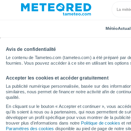
Météo
Actual
Avis de confidentialité
Le contenu de Tameteo.com (tameteo.com) a été préparé par des 
fournies. Vous pouvez accéder à ce site en utilisant les options 
Accepter les cookies et accéder gratuitement
Accueil
Pays de la Loire
Vendée
Saint-Vincent-
La publicité numérique personnalisée, basée sur des information
similaires, nous permet de financer notre activité afin de conti
Météo Saint-Vincent-S
qualité.
heure
En cliquant sur le bouton « Accepter et continuer », vous accéde
qu'ils soient à nous ou à partenaires, qui nous permettent de sui
développer un profil spécifique pour vous montrer de la publicit
trouver plus d'informations dans notre
Politique de cookies
et re
Météo 1 - 7 jours
Heure par heure
Paramètres des cookies
disponible au pied de page de notre si