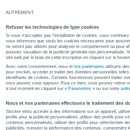
AUTREMENT,
Graphique météo heure par heure
Refuser les technologies de type cookies
SYMBOLE
TEMPÉRATURE
Si vous n'acceptez pas l'installation de cookies, vous continu
vous informons que seuls les cookies nécessaires pour assurer la
00
03
06
09
12
15
18
21
00
03
06
09
ne seront pas utilisés pour analyser le comportement ou pour af
puissiez visualiser de la publicité générale non personnalisée. V
site web par le biais de cette inscription en cliquant sur le bouto
Avec votre consentement, nous et
nos partenaires
utilisons des
pour stocker, accéder et traiter des données personnelles telles 
identifiants de cookies. Certains fournisseurs peuvent traiter vo
vous pouvez vous opposer. Pour ce faire, vous pouvez retirer
28°
à tout moment en cliquant sur «
27°
Paramètres
» ou sur notre
poli
27°
22°
22°
Nous et nos partenaires effectuons le traitement des d
20°
19°
Stocker et/ou accéder à des informations sur un appareil, utilise
19°
17°
profils pour la publicité personnalisée, utiliser des profils pour 
16°
16°
contenus personnalisés, utiliser des profils pour sélectionner
publicités, mesurer la performance des contenus, comprendre le