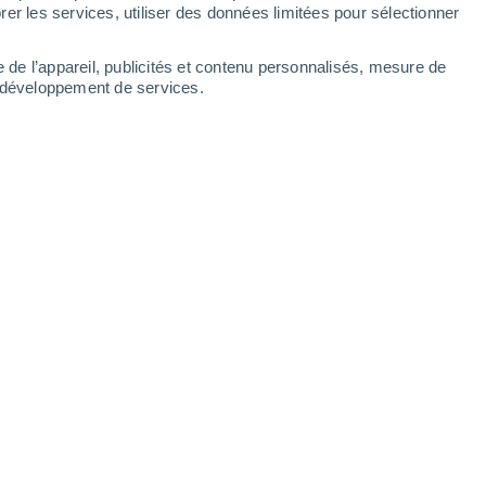
1.8
er les services, utiliser des données limitées pour sélectionner
0.6
Dimanche
9
e de l’appareil, publicités et contenu personnalisés, mesure de
t développement de services.
langes par heures
17°
Ciel dégagé
02:00
T. ressentie
17°
16°
Ciel dégagé
05:00
T. ressentie
16°
16°
Ensoleillé
08:00
T. ressentie
16°
22°
Ensoleillé
11:00
T. ressentie
25°