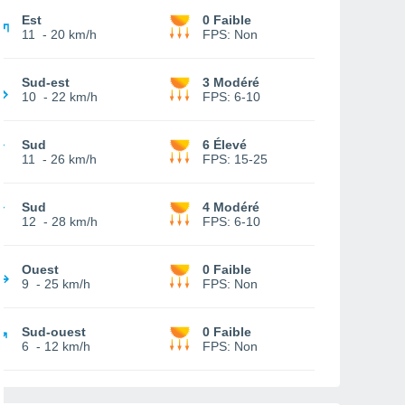
Est
0 Faible
11
-
20 km/h
FPS:
Non
Sud-est
3 Modéré
10
-
22 km/h
FPS:
6-10
Sud
6 Élevé
11
-
26 km/h
FPS:
15-25
Sud
4 Modéré
12
-
28 km/h
FPS:
6-10
Ouest
0 Faible
9
-
25 km/h
FPS:
Non
Sud-ouest
0 Faible
6
-
12 km/h
FPS:
Non