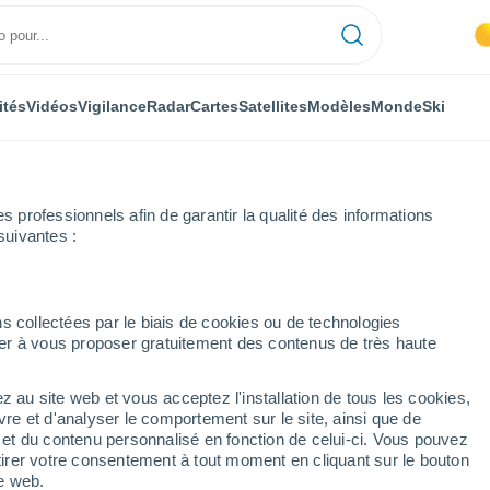
ités
Vidéos
Vigilance
Radar
Cartes
Satellites
Modèles
Monde
Ski
professionnels afin de garantir la qualité des informations
suivantes :
Heure par heure
s collectées par le biais de cookies ou de technologies
nuer à vous proposer gratuitement des contenus de très haute
ure par heure
z au site web et vous acceptez l'installation de tous les cookies,
vre et d'analyser le comportement sur le site, ainsi que de
é et du contenu personnalisé en fonction de celui-ci. Vous pouvez
tirer votre consentement à tout moment en cliquant sur le bouton
te web.