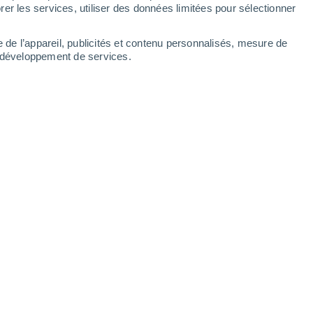
Dimanche
9
er les services, utiliser des données limitées pour sélectionner
e de l’appareil, publicités et contenu personnalisés, mesure de
t développement de services.
heures
14°
Ciel dégagé
02:00
T. ressentie
14°
13°
Éclaircies
05:00
T. ressentie
13°
14°
Ensoleillé
08:00
T. ressentie
14°
20°
Ensoleillé
11:00
T. ressentie
20°