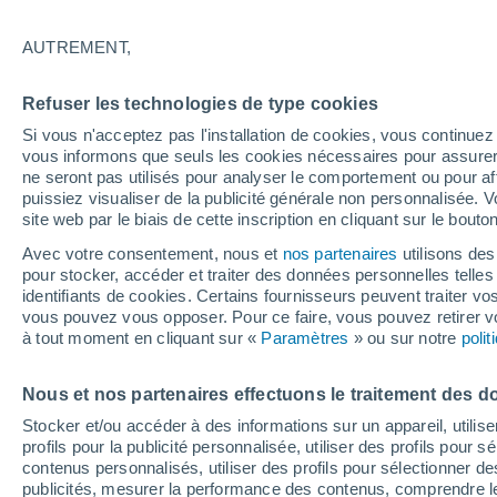
Graphique météo heure par heure
AUTREMENT,
SYMBOLE
TEMPÉRATURE
Refuser les technologies de type cookies
00
03
06
09
12
15
18
21
00
03
06
09
Si vous n'acceptez pas l'installation de cookies, vous continu
vous informons que seuls les cookies nécessaires pour assurer la
ne seront pas utilisés pour analyser le comportement ou pour af
puissiez visualiser de la publicité générale non personnalisée. V
site web par le biais de cette inscription en cliquant sur le bouto
Avec votre consentement, nous et
nos partenaires
utilisons des
pour stocker, accéder et traiter des données personnelles telles 
24°
23°
identifiants de cookies. Certains fournisseurs peuvent traiter vo
20°
vous pouvez vous opposer. Pour ce faire, vous pouvez retirer
20°
à tout moment en cliquant sur «
Paramètres
» ou sur notre
poli
17°
16°
15°
15°
14°
14°
Nous et nos partenaires effectuons le traitement des d
13°
Stocker et/ou accéder à des informations sur un appareil, utilise
profils pour la publicité personnalisée, utiliser des profils pour 
contenus personnalisés, utiliser des profils pour sélectionner
publicités, mesurer la performance des contenus, comprendre le