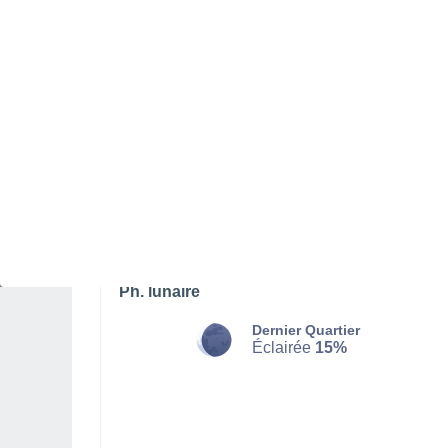
DIMANCHE 09 AOÛT
L'après-midi
Pluie faible, ciel variable
Lever du soleil à
07h02
Coucher du soleil à
21h41
Première lueur à
06:26
Dernière lueur à
22:16
Ph. lunaire
Dernier Quartier
Éclairée
15%