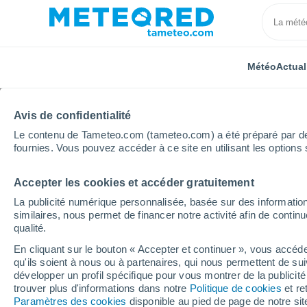
Météo
Actual
Avis de confidentialité
Le contenu de Tameteo.com (tameteo.com) a été préparé par des 
fournies. Vous pouvez accéder à ce site en utilisant les options 
Accepter les cookies et accéder gratuitement
Accueil
Région Bretagne
Finistère
Saint-Urbain
La publicité numérique personnalisée, basée sur des information
similaires, nous permet de financer notre activité afin de conti
Météo Saint-Urbain he
qualité.
En cliquant sur le bouton « Accepter et continuer », vous accéde
qu'ils soient à nous ou à partenaires, qui nous permettent de sui
Météo 1 - 7 jours
Heure par heure
développer un profil spécifique pour vous montrer de la publicit
trouver plus d'informations dans notre
Politique de cookies
et re
Paramètres des cookies
disponible au pied de page de notre si