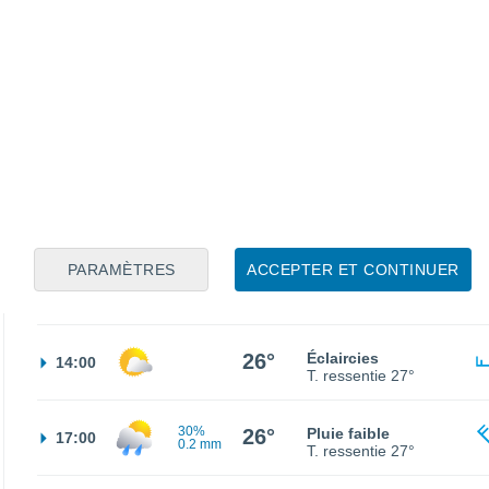
18°
Éclaircies
02:00
T. ressentie
18°
16°
Ciel dégagé
05:00
T. ressentie
16°
17°
Éclaircies
08:00
T. ressentie
17°
PARAMÈTRES
ACCEPTER ET CONTINUER
23°
Ciel variable
11:00
T. ressentie
24°
26°
Éclaircies
14:00
T. ressentie
27°
30%
26°
Pluie faible
17:00
0.2 mm
T. ressentie
27°