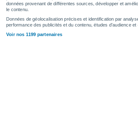
Vendredi
7
Samedi
8
données provenant de différentes sources, développer et amélior
le contenu.
Données de géolocalisation précises et identification par analys
performance des publicités et du contenu, études d’audience e
Prévisions météo Saint-Urbain par 
Voir nos 1199 partenaires
VENDREDI 07 AOÛT
Toute la journée
Éclaircies
Lever du soleil à
06h59
Coucher du soleil à
21h44
Première lueur à
06:23
Dernière lueur à
22:20
Ph. lunaire