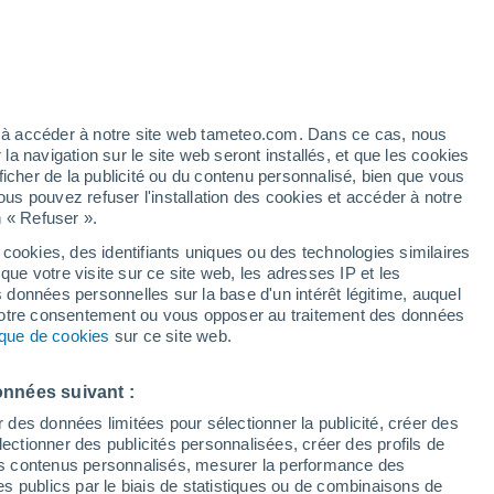
 pour Saint-Urbain
VENT
PRÉCIPITATIONS
12
15
18
21
00
03
06
09
12
15
18
21
00
ez à accéder à notre site web tameteo.com. Dans ce cas, nous
 navigation sur le site web seront installés, et que les cookies
ficher de la publicité ou du contenu personnalisé, bien que vous
ous pouvez refuser l'installation des cookies et accéder à notre
n « Refuser ».
28°
27°
26°
 cookies, des identifiants uniques ou des technologies similaires
26°
25°
que votre visite sur ce site web, les adresses IP et les
23°
23°
22°
s données personnelles sur la base d'un intérêt légitime, auquel
20°
 votre consentement ou vous opposer au traitement des données
tique de cookies
sur ce site web.
18°
18°
17°
16°
onnées suivant :
r des données limitées pour sélectionner la publicité, créer des
sélectionner des publicités personnalisées, créer des profils de
 des contenus personnalisés, mesurer la performance des
0.2
s publics par le biais de statistiques ou de combinaisons de