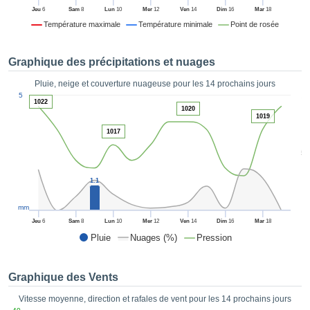
es et
Jeu
6
Sam
8
Lun
10
Mer
12
Ven
14
Dim
16
Mar
18
éder
Température maximale
Température minimale
Point de rosée
tement
licité
Graphique des précipitations et nuages
rique
alisée,
Pluie, neige et couverture nuageuse pour les 14 prochains jours
ACCEPTER
1
sur des
5
ET
1022
ations
1020
CONTINUER
1019
es par le
1017
 cookies
 de
PARAMÈTRES
5
logies
es, nous
1.1
et de
r notre
mm
 afin de
Jeu
6
Sam
8
Lun
10
Mer
12
Ven
14
Dim
16
Mar
18
r à vous
Pluie
Nuages (%)
Pression
oser
ment des
 de très
Graphique des Vents
ualité.
Vitesse moyenne, direction et rafales de vent pour les 14 prochains jours
uant sur