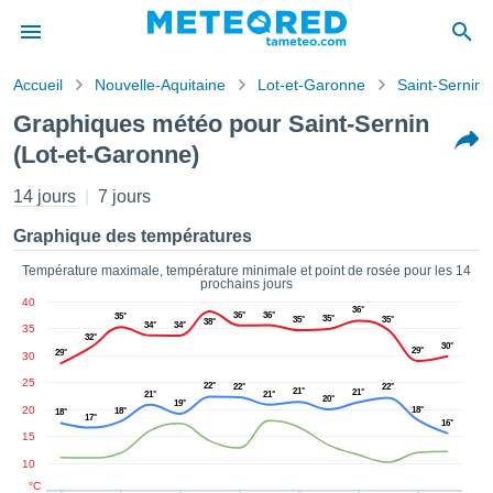
Accueil
Nouvelle-Aquitaine
Lot-et-Garonne
Saint-Sernin
s de
Graphiques météo pour Saint-Sernin
ntialité
(Lot-et-Garonne)
tenu de
eo.com
14 jours
7 jours
o.com) a
paré par
Graphique des températures
es
ionnels
Température maximale, température minimale et point de rosée pour les 14
garantir
prochains jours
ité des
40
36°
36°
36°
35°
ations
35°
35°
35°
38°
34°
34°
35
32°
s. Vous
30°
29°
29°
30
accéder
ite en
25
22°
22°
22°
21°
21°
21°
21°
20°
ant les
19°
20
18°
18°
18°
17°
ions
16°
15
ntes :
10
°C
er les