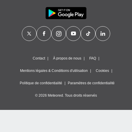
es
 :
et/ou
 à des
ions sur
eil,
des
limitées
nner la
Contact
À propos de nous
FAQ
, créer
ils pour
ité
Mentions légales & Conditions d'utilisation
Cookies
lisée,
des
Politique de confidentialité
Paramètres de confidentialité
our
nner des
© 2026 Meteored. Tous droits réservés
és
lisées,
s profils
enus
lisés,
des
our