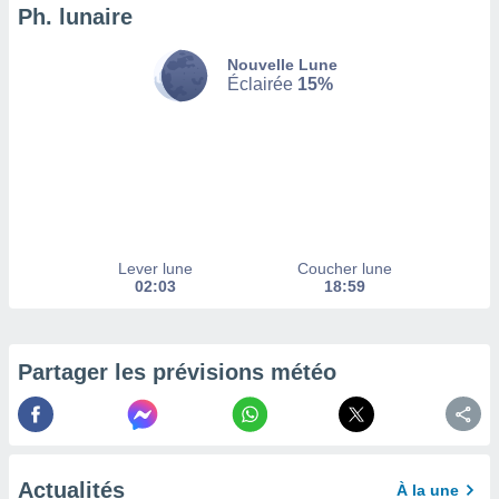
afficher
Ph. lunaire
licité ou
enu
Nouvelle Lune
lisé,
Éclairée
15%
e vous
r de la
 non
lisée.
uvez
ation des
Lever lune
Coucher lune
et
02:03
18:59
à notre
 par le
 cette
ion en
Partager les prévisions météo
sur le
«
».
tre
ement,
Actualités
À la une