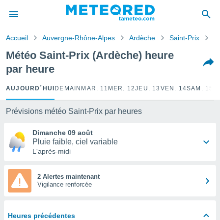
e
ntialité
Accueil
Auvergne-Rhône-Alpes
Ardèche
Saint-Prix
H
enu de
o.com
Météo Saint-Prix (Ardèche) heure
o.com) a
par heure
aré par
onnels
AUJOURD´HUI
DEMAIN
MAR. 11
MER. 12
JEU. 13
VEN. 14
SAM. 15
D
arantir
té des
Prévisions météo Saint-Prix par heures
ions
. Vous
Dimanche 09 août
accéder
Pluie faible, ciel variable
e en
L'après-midi
 les
s :
2 Alertes maintenant
Vigilance renforcée
r les
s et
r
Heures précédentes
tement