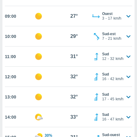
cité
ue
Ouest
27°
09:00
3
-
17
km/h
lisée,
ACCEPTER
ur des
ET
ions
CONTINUER
Sud-est
29°
10:00
es par le
7
-
21
km/h
 cookies
PARAMÈTRES
gies
Sud
31°
11:00
12
-
32
km/h
es, nous
de
 notre
Sud
32°
12:00
afin de
16
-
42
km/h
r à vous
r
Sud
ment des
32°
13:00
17
-
45
km/h
 de très
alité.
Sud
ant sur
33°
14:00
16
-
47
km/h
n «
 et
r »,
Sud-ouest
30%