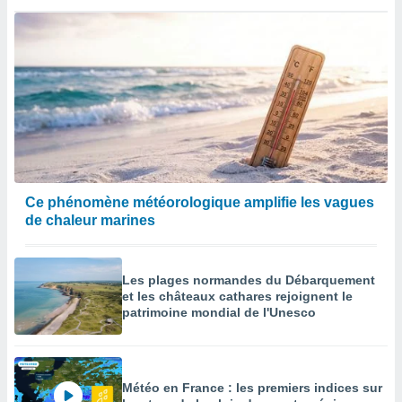
enaires
s des
 des
nts
 ou des
gies
es pour
 accéder
r des
lles
Ce phénomène météorologique amplifie les vagues
ue votre
de chaleur marines
r ce site
 IP et
ifiants
Les plages normandes du Débarquement
es.
et les châteaux cathares rejoignent le
patrimoine mondial de l'Unesco
eurs
traiter
nées
lles sur
Météo en France : les premiers indices sur
d'un