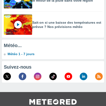
le retour de la pluie dans votre région
égitime,
vous
vous
 Pour ce
ous
Sait-on si une baisse des températures est
etirer
prévue ? Nos prévisions météo
ement
 opposer
ement
Météo...
nées à
ment en
Météo 1 - 7 jours
 sur «
res
» ou
e
Suivez-nous
que de
kies
ite web.
t nos
ires
ons le
ent des