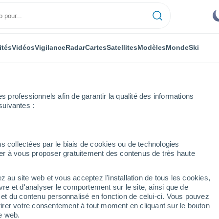
ités
Vidéos
Vigilance
Radar
Cartes
Satellites
Modèles
Monde
Ski
professionnels afin de garantir la qualité des informations
suivantes :
n
Heure par heure
s collectées par le biais de cookies ou de technologies
nuer à vous proposer gratuitement des contenus de très haute
ure par heure
z au site web et vous acceptez l'installation de tous les cookies,
vre et d'analyser le comportement sur le site, ainsi que de
é et du contenu personnalisé en fonction de celui-ci. Vous pouvez
tirer votre consentement à tout moment en cliquant sur le bouton
te web.