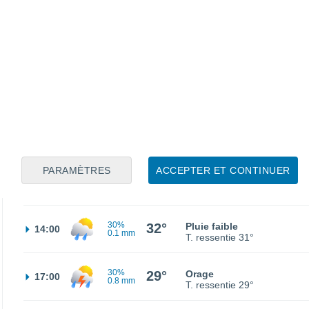
22°
Brume de poussière
02:00
T. ressentie
22°
20°
Éclaircies
05:00
T. ressentie
20°
21°
Éclaircies
08:00
T. ressentie
21°
PARAMÈTRES
ACCEPTER ET CONTINUER
28°
Ensoleillé
11:00
T. ressentie
28°
30%
32°
Pluie faible
14:00
0.1 mm
T. ressentie
31°
30%
29°
Orage
17:00
0.8 mm
T. ressentie
29°