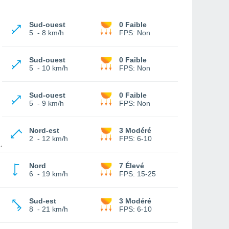
Sud-ouest
0 Faible
5
-
8 km/h
FPS:
Non
Sud-ouest
0 Faible
5
-
10 km/h
FPS:
Non
Sud-ouest
0 Faible
5
-
9 km/h
FPS:
Non
Nord-est
3 Modéré
2
-
12 km/h
FPS:
6-10
Nord
7 Élevé
6
-
19 km/h
FPS:
15-25
Sud-est
3 Modéré
8
-
21 km/h
FPS:
6-10