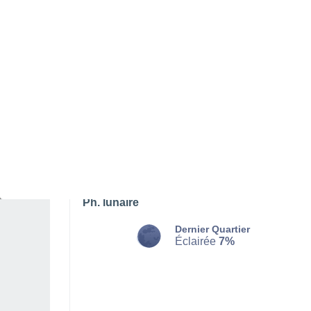
LUNDI 10 AOÛT
L'après-midi
Orage, ciel variable
Lever du soleil à
06h43
Coucher du soleil à
21h08
Première lueur à
06:09
Dernière lueur à
21:42
Ph. lunaire
Dernier Quartier
Éclairée
7%