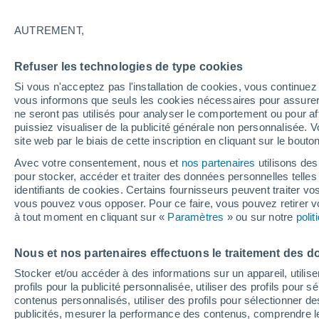
Graphique météo heure par heure
AUTREMENT,
SYMBOLE
TEMPÉRATURE
Refuser les technologies de type cookies
00
03
06
09
12
15
18
21
00
03
06
09
Si vous n'acceptez pas l'installation de cookies, vous continu
vous informons que seuls les cookies nécessaires pour assurer la
ne seront pas utilisés pour analyser le comportement ou pour af
puissiez visualiser de la publicité générale non personnalisée. V
site web par le biais de cette inscription en cliquant sur le bouto
32°
Avec votre consentement, nous et
nos partenaires
utilisons des
30°
30°
pour stocker, accéder et traiter des données personnelles telles 
identifiants de cookies. Certains fournisseurs peuvent traiter vo
vous pouvez vous opposer. Pour ce faire, vous pouvez retirer
25°
24°
à tout moment en cliquant sur «
Paramètres
» ou sur notre
poli
23°
21°
20°
Nous et nos partenaires effectuons le traitement des d
18°
17°
16°
Stocker et/ou accéder à des informations sur un appareil, utilise
profils pour la publicité personnalisée, utiliser des profils pour 
contenus personnalisés, utiliser des profils pour sélectionner
0.5
publicités, mesurer la performance des contenus, comprendre le