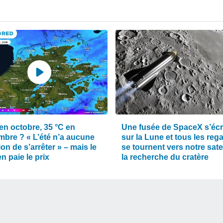
en octobre, 35 °C en
Une fusée de SpaceX s’éc
mbre ? « L’été n’a aucune
sur la Lune et tous les reg
ion de s’arrêter » – mais le
se tournent vers notre satel
n paie le prix
la recherche du cratère