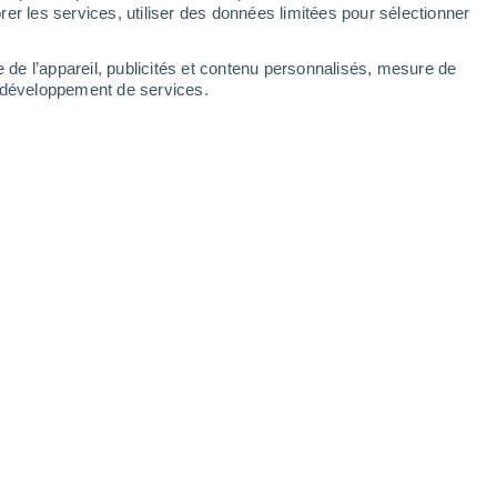
Lundi
10
er les services, utiliser des données limitées pour sélectionner
e de l’appareil, publicités et contenu personnalisés, mesure de
t développement de services.
heures
Es
18°
Ciel dégagé
02:00
1
T. ressentie
18°
Es
16°
Éclaircies
05:00
7
T. ressentie
16°
Es
17°
Éclaircies
08:00
1
T. ressentie
17°
Es
25°
Éclaircies
11:00
1
T. ressentie
25°
Es