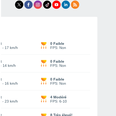
t
0 Faible
0
-
17 km/h
FPS:
Non
t
0 Faible
-
14 km/h
FPS:
Non
t
0 Faible
0
-
16 km/h
FPS:
Non
t
4 Modéré
0
-
23 km/h
FPS:
6-10
t
8 Très élevé!