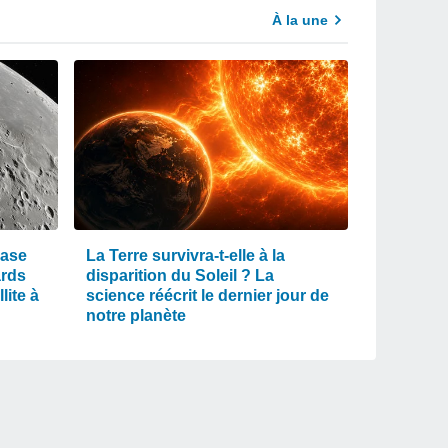
À la une
rase
La Terre survivra-t-elle à la
ards
disparition du Soleil ? La
lite à
science réécrit le dernier jour de
notre planète