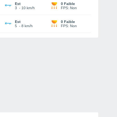
Est
0 Faible
3
-
10 km/h
FPS:
Non
Est
0 Faible
5
-
8 km/h
FPS:
Non