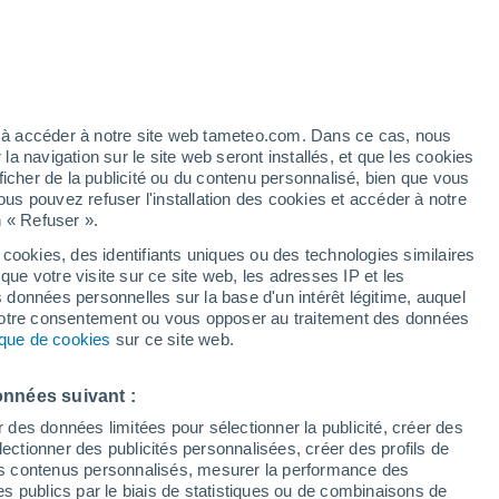
 pour Saint-Marien
VENT
PRÉCIPITATIONS
12
15
18
21
00
03
06
09
12
15
18
21
00
ez à accéder à notre site web tameteo.com. Dans ce cas, nous
 navigation sur le site web seront installés, et que les cookies
ficher de la publicité ou du contenu personnalisé, bien que vous
ous pouvez refuser l'installation des cookies et accéder à notre
n « Refuser ».
32°
31°
 cookies, des identifiants uniques ou des technologies similaires
29°
29°
que votre visite sur ce site web, les adresses IP et les
28°
28°
28°
27°
s données personnelles sur la base d'un intérêt légitime, auquel
 votre consentement ou vous opposer au traitement des données
24°
24°
tique de cookies
sur ce site web.
22°
21°
20°
onnées suivant :
r des données limitées pour sélectionner la publicité, créer des
sélectionner des publicités personnalisées, créer des profils de
 des contenus personnalisés, mesurer la performance des
0.8
0.6
s publics par le biais de statistiques ou de combinaisons de
0.1
0.1