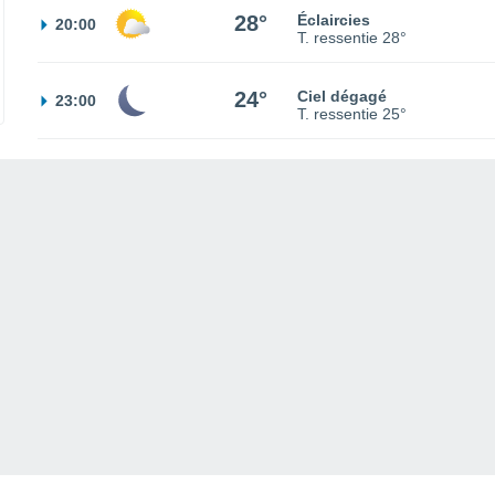
28°
Éclaircies
20:00
T. ressentie
28°
24°
Ciel dégagé
23:00
T. ressentie
25°