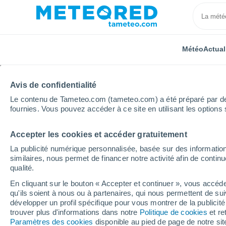
Météo
Actual
Avis de confidentialité
Le contenu de Tameteo.com (tameteo.com) a été préparé par des 
fournies. Vous pouvez accéder à ce site en utilisant les options 
Accepter les cookies et accéder gratuitement
Accueil
Nouvelle-Aquitaine
Creuse
Saint-Marie
La publicité numérique personnalisée, basée sur des information
similaires, nous permet de financer notre activité afin de conti
Météo Saint-Marien he
qualité.
En cliquant sur le bouton « Accepter et continuer », vous accéde
qu'ils soient à nous ou à partenaires, qui nous permettent de sui
Météo 1 - 7 jours
Heure par heure
développer un profil spécifique pour vous montrer de la publicit
trouver plus d'informations dans notre
Politique de cookies
et re
Paramètres des cookies
disponible au pied de page de notre si