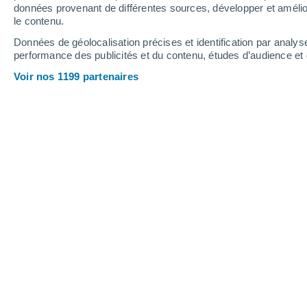
Samedi
8
Dimanche
9
données provenant de différentes sources, développer et amélior
le contenu.
Données de géolocalisation précises et identification par analys
performance des publicités et du contenu, études d’audience e
Prévisions météo Saint-Marien par 
Voir nos 1199 partenaires
SAMEDI 08 AOÛT
Toute la journée
Éclaircies
Lever du soleil à
06h40
Coucher du soleil à
21h11
Première lueur à
06:06
Dernière lueur à
21:45
Ph. lunaire