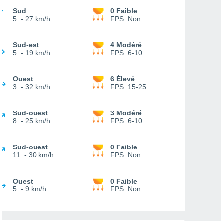
Sud
0 Faible
5
-
27 km/h
FPS:
Non
Sud-est
4 Modéré
5
-
19 km/h
FPS:
6-10
Ouest
6 Élevé
3
-
32 km/h
FPS:
15-25
Sud-ouest
3 Modéré
8
-
25 km/h
FPS:
6-10
Sud-ouest
0 Faible
11
-
30 km/h
FPS:
Non
Ouest
0 Faible
5
-
9 km/h
FPS:
Non