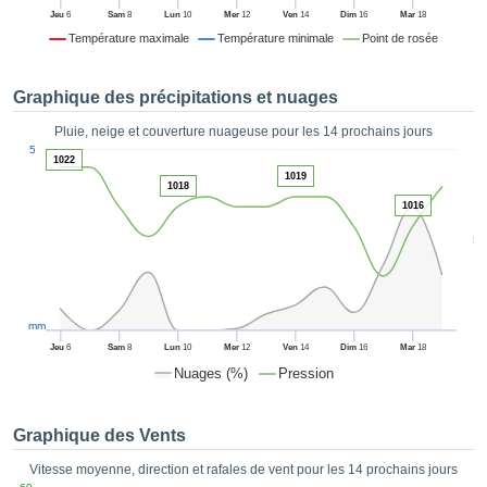
es et
Jeu
6
Sam
8
Lun
10
Mer
12
Ven
14
Dim
16
Mar
18
éder
Température maximale
Température minimale
Point de rosée
tement
licité
Graphique des précipitations et nuages
rique
alisée,
Pluie, neige et couverture nuageuse pour les 14 prochains jours
ACCEPTER
1
sur des
5
ET
1022
ations
1019
CONTINUER
1018
es par le
1016
 cookies
 de
PARAMÈTRES
5
logies
es, nous
et de
r notre
mm
 afin de
Jeu
6
Sam
8
Lun
10
Mer
12
Ven
14
Dim
16
Mar
18
r à vous
Nuages (%)
Pression
oser
ment des
 de très
Graphique des Vents
ualité.
Vitesse moyenne, direction et rafales de vent pour les 14 prochains jours
uant sur