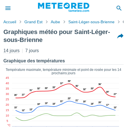
Accueil
Grand Est
Aube
Saint-Léger-sous-Brienne
Gr
s de
Graphiques météo pour Saint-Léger-
ntialité
sous-Brienne
tenu de
eo.com
14 jours
7 jours
o.com) a
paré par
Graphique des températures
es
ionnels
Température maximale, température minimale et point de rosée pour les 14
garantir
prochains jours
ité des
45
39°
ations
40
37°
36°
35°
s. Vous
33°
35
33°
32°
33°
32°
31°
29°
accéder
30
27°
27°
26°
ite en
23°
25
21°
21°
20°
20°
19°
ant les
18°
18°
18°
20
17°
15°
15°
ions
13°
15
12°
ntes :
10
5
°C
er les