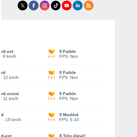
rd-est
0 Faible
-
8 km/h
FPS:
Non
ord
0 Faible
-
12 km/h
FPS:
Non
ord-ouest
0 Faible
-
11 km/h
FPS:
Non
ud
5 Modéré
2
-
19 km/h
FPS:
6-10
ud-est
8 Très élevé!