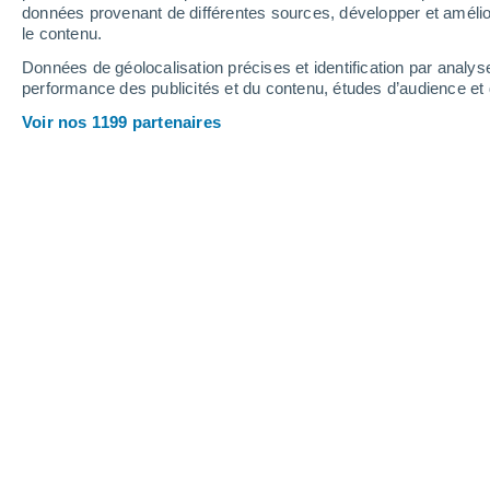
Vendredi
7
Samedi
8
données provenant de différentes sources, développer et amélior
le contenu.
Données de géolocalisation précises et identification par analys
performance des publicités et du contenu, études d’audience e
Prévisions météo Saint-Jean-Cap-Fe
Voir nos 1199 partenaires
VENDREDI 07 AOÛT
2 Alertes maintenant
Vigilance renforcée
Toute la journée
Ensoleillé
Lever du soleil à
06h26
Coucher du soleil à
20h46
Première lueur à
05:54
Dernière lueur à
21:18