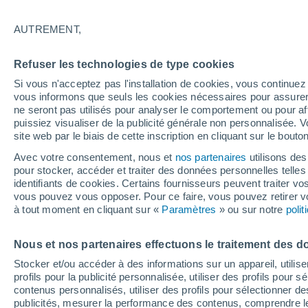
Graphique météo heure par heure
AUTREMENT,
SYMBOLE
TEMPÉRATURE
Refuser les technologies de type cookies
00
03
06
09
12
15
18
21
00
03
06
09
Si vous n'acceptez pas l'installation de cookies, vous continu
vous informons que seuls les cookies nécessaires pour assurer la
ne seront pas utilisés pour analyser le comportement ou pour af
puissiez visualiser de la publicité générale non personnalisée. V
site web par le biais de cette inscription en cliquant sur le bouto
Avec votre consentement, nous et
nos partenaires
utilisons des
pour stocker, accéder et traiter des données personnelles telles 
29°
29°
identifiants de cookies. Certains fournisseurs peuvent traiter vo
29°
28°
28°
28°
vous pouvez vous opposer. Pour ce faire, vous pouvez retirer
27°
27°
27°
à tout moment en cliquant sur «
Paramètres
» ou sur notre
poli
27°
26°
Nous et nos partenaires effectuons le traitement des d
Stocker et/ou accéder à des informations sur un appareil, utilise
profils pour la publicité personnalisée, utiliser des profils pour 
contenus personnalisés, utiliser des profils pour sélectionner
publicités, mesurer la performance des contenus, comprendre le