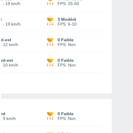
0
-
19 km/h
FPS:
25-50
t
3 Modéré
2
-
19 km/h
FPS:
6-10
ud-est
0 Faible
-
12 km/h
FPS:
Non
rd-est
0 Faible
-
10 km/h
FPS:
Non
ord
0 Faible
-
9 km/h
FPS:
Non