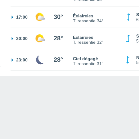
S
30°
Éclaircies
17:00
6
T. ressentie
34°
S
28°
Éclaircies
20:00
5
T. ressentie
32°
N
28°
Ciel dégagé
23:00
5
T. ressentie
31°