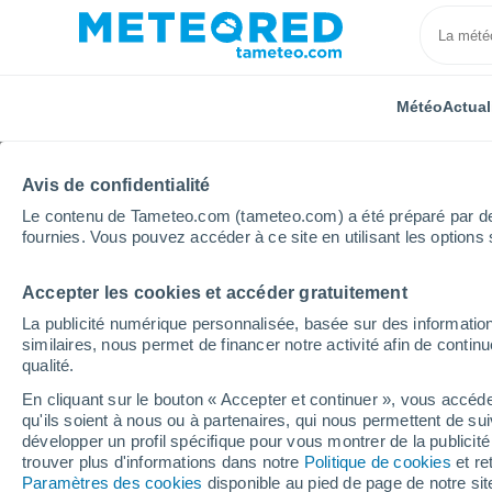
Météo
Actual
Avis de confidentialité
Le contenu de Tameteo.com (tameteo.com) a été préparé par des 
fournies. Vous pouvez accéder à ce site en utilisant les options 
Accepter les cookies et accéder gratuitement
Accueil
Provence-Alpes-Côte d'Azur
Alpes-Maritim
La publicité numérique personnalisée, basée sur des information
similaires, nous permet de financer notre activité afin de conti
Météo Saint-Jean-Cap-
qualité.
En cliquant sur le bouton « Accepter et continuer », vous accéde
qu'ils soient à nous ou à partenaires, qui nous permettent de sui
Météo 1 - 7 jours
Heure par heure
développer un profil spécifique pour vous montrer de la publicit
trouver plus d'informations dans notre
Politique de cookies
et re
Paramètres des cookies
disponible au pied de page de notre si