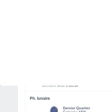
Lever lune
Coucher lune
00:59
17:38
DIMANCHE 09 AOÛT
Toute la journée
Ensoleillé
Lever du soleil à
06h28
Coucher du soleil à
20h43
Première lueur à
05:56
Dernière lueur à
21:15
Ph. lunaire
Dernier Quartier