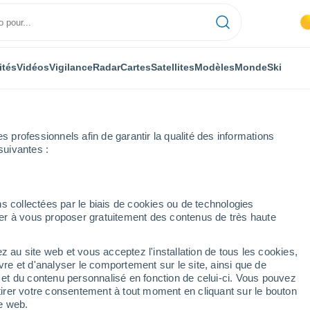
ités
Vidéos
Vigilance
Radar
Cartes
Satellites
Modèles
Monde
Ski
professionnels afin de garantir la qualité des informations
suivantes :
es
Saint-Jean-Cap-Ferrat
Heure par heure
s collectées par le biais de cookies ou de technologies
nuer à vous proposer gratuitement des contenus de très haute
Ferrat heure par heure
z au site web et vous acceptez l'installation de tous les cookies,
vre et d'analyser le comportement sur le site, ainsi que de
é et du contenu personnalisé en fonction de celui-ci. Vous pouvez
tirer votre consentement à tout moment en cliquant sur le bouton
te web.