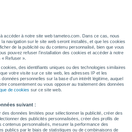
 pour Saint-Jean-Cap-Ferrat
VENT
PRÉCIPITATIONS
12
15
18
21
00
03
06
09
12
15
18
21
00
ez à accéder à notre site web tameteo.com. Dans ce cas, nous
 navigation sur le site web seront installés, et que les cookies
ficher de la publicité ou du contenu personnalisé, bien que vous
ous pouvez refuser l'installation des cookies et accéder à notre
n « Refuser ».
 cookies, des identifiants uniques ou des technologies similaires
30°
30°
que votre visite sur ce site web, les adresses IP et les
29°
29°
29°
29°
29°
29°
s données personnelles sur la base d'un intérêt légitime, auquel
28°
28°
28°
 votre consentement ou vous opposer au traitement des données
28°
27°
tique de cookies
sur ce site web.
onnées suivant :
r des données limitées pour sélectionner la publicité, créer des
sélectionner des publicités personnalisées, créer des profils de
 des contenus personnalisés, mesurer la performance des
s publics par le biais de statistiques ou de combinaisons de