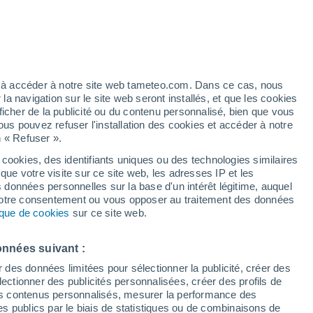
 pour Saint-Gervasy
VENT
PRÉCIPITATIONS
12
15
18
21
00
03
06
09
12
15
18
21
00
ez à accéder à notre site web tameteo.com. Dans ce cas, nous
 navigation sur le site web seront installés, et que les cookies
ficher de la publicité ou du contenu personnalisé, bien que vous
ous pouvez refuser l'installation des cookies et accéder à notre
n « Refuser ».
37°
37°
 cookies, des identifiants uniques ou des technologies similaires
35°
que votre visite sur ce site web, les adresses IP et les
33°
32°
32°
s données personnelles sur la base d'un intérêt légitime, auquel
32°
31°
 votre consentement ou vous opposer au traitement des données
tique de cookies
sur ce site web.
28°
27°
25°
25°
24°
onnées suivant :
r des données limitées pour sélectionner la publicité, créer des
sélectionner des publicités personnalisées, créer des profils de
 des contenus personnalisés, mesurer la performance des
s publics par le biais de statistiques ou de combinaisons de