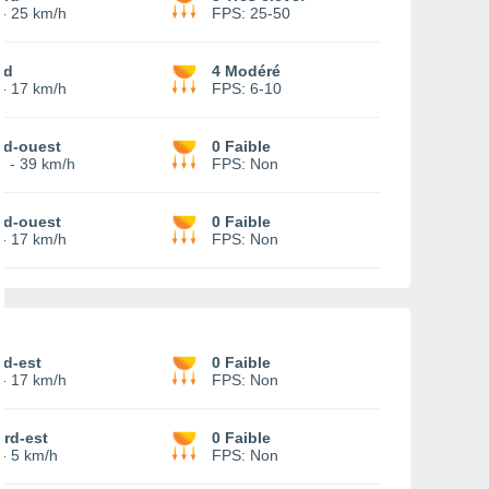
-
25 km/h
FPS:
25-50
ud
4 Modéré
-
17 km/h
FPS:
6-10
ud-ouest
0 Faible
6
-
39 km/h
FPS:
Non
ud-ouest
0 Faible
-
17 km/h
FPS:
Non
ud-est
0 Faible
-
17 km/h
FPS:
Non
rd-est
0 Faible
-
5 km/h
FPS:
Non