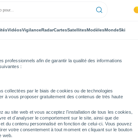
ités
Vidéos
Vigilance
Radar
Cartes
Satellites
Modèles
Monde
Ski
professionnels afin de garantir la qualité des informations
suivantes :
e par heure
s collectées par le biais de cookies ou de technologies
nuer à vous proposer gratuitement des contenus de très haute
eure par heure
z au site web et vous acceptez l'installation de tous les cookies,
vre et d'analyser le comportement sur le site, ainsi que de
é et du contenu personnalisé en fonction de celui-ci. Vous pouvez
tirer votre consentement à tout moment en cliquant sur le bouton
te web.