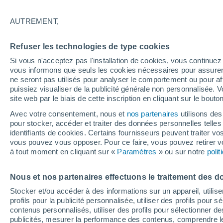
Graphique météo heure par heure
AUTREMENT,
SYMBOLE
TEMPÉRATURE
Refuser les technologies de type cookies
00
03
06
09
12
15
18
21
00
03
06
09
Si vous n'acceptez pas l'installation de cookies, vous continu
vous informons que seuls les cookies nécessaires pour assurer la
ne seront pas utilisés pour analyser le comportement ou pour af
puissiez visualiser de la publicité générale non personnalisée. V
site web par le biais de cette inscription en cliquant sur le bouto
39°
37°
Avec votre consentement, nous et
nos partenaires
utilisons des
pour stocker, accéder et traiter des données personnelles telles 
33°
identifiants de cookies. Certains fournisseurs peuvent traiter vo
32°
vous pouvez vous opposer. Pour ce faire, vous pouvez retirer
29°
à tout moment en cliquant sur «
Paramètres
» ou sur notre
poli
28°
26°
25°
25°
24°
24°
Nous et nos partenaires effectuons le traitement des d
Stocker et/ou accéder à des informations sur un appareil, utilise
profils pour la publicité personnalisée, utiliser des profils pour 
contenus personnalisés, utiliser des profils pour sélectionner
publicités, mesurer la performance des contenus, comprendre le