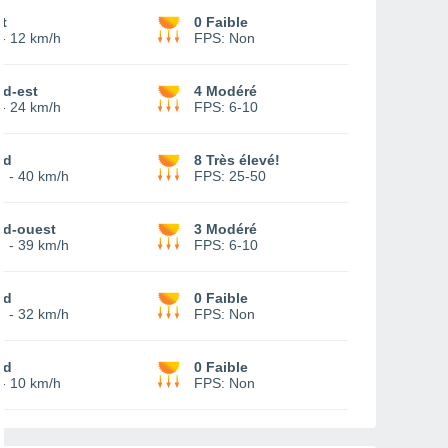
t
0 Faible
-
12 km/h
FPS:
Non
ud-est
4 Modéré
-
24 km/h
FPS:
6-10
ud
8 Très élevé!
8
-
40 km/h
FPS:
25-50
ud-ouest
3 Modéré
7
-
39 km/h
FPS:
6-10
ud
0 Faible
2
-
32 km/h
FPS:
Non
ud
0 Faible
-
10 km/h
FPS:
Non