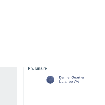
LUNDI 10 AOÛT
L'après-midi
Orage, ciel variable
Lever du soleil à
06h40
Coucher du soleil à
20h53
Première lueur à
06:08
Dernière lueur à
21:25
Ph. lunaire
Dernier Quartier
Éclairée
7%