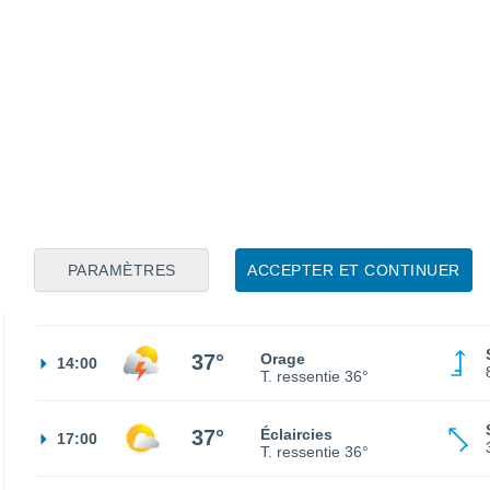
25°
Ciel dégagé
02:00
T. ressentie
26°
24°
Ciel dégagé
05:00
T. ressentie
25°
25°
Ensoleillé
08:00
T. ressentie
26°
PARAMÈTRES
ACCEPTER ET CONTINUER
32°
Ensoleillé
11:00
T. ressentie
32°
37°
Orage
14:00
T. ressentie
36°
37°
Éclaircies
17:00
T. ressentie
36°