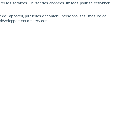
Lundi
10
er les services, utiliser des données limitées pour sélectionner
e de l’appareil, publicités et contenu personnalisés, mesure de
t développement de services.
 heures
N
28°
Ciel dégagé
02:00
11
T. ressentie
27°
N
26°
Ciel dégagé
05:00
1
T. ressentie
26°
N
24°
Ensoleillé
08:00
1
T. ressentie
25°
N
32°
Ensoleillé
11:00
1
T. ressentie
30°
N