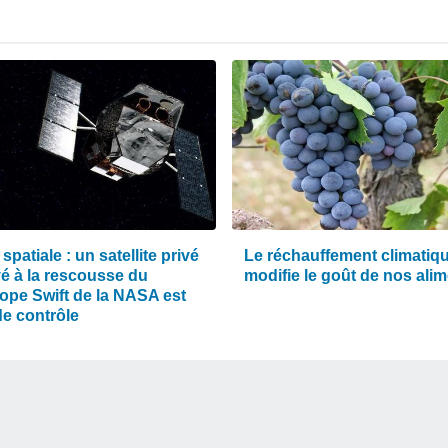
 spatiale : un satellite privé
Le réchauffement climatiq
é à la rescousse du
modifie le goût de nos ali
cope Swift de la NASA est
de contrôle