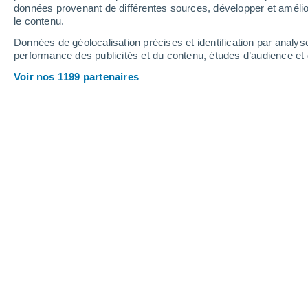
Samedi
8
Dimanche
9
données provenant de différentes sources, développer et amélior
le contenu.
Données de géolocalisation précises et identification par analys
performance des publicités et du contenu, études d’audience e
Prévisions météo Saint-Gervasy par
Voir nos 1199 partenaires
SAMEDI 08 AOÛT
Toute la journée
Éclaircies
Lever du soleil à
06h38
Coucher du soleil à
20h56
Première lueur à
06:06
Dernière lueur à
21:28
Ph. lunaire