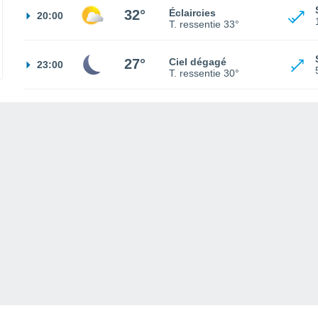
32°
Éclaircies
20:00
T. ressentie
33°
27°
Ciel dégagé
23:00
T. ressentie
30°