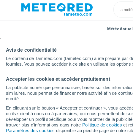
Météo
Actual
Avis de confidentialité
Le contenu de Tameteo.com (tameteo.com) a été préparé par des 
fournies. Vous pouvez accéder à ce site en utilisant les options 
Accepter les cookies et accéder gratuitement
Accueil
Occitanie
Gard
Saint-Gervasy
Heur
La publicité numérique personnalisée, basée sur des information
similaires, nous permet de financer notre activité afin de conti
Météo Saint-Gervasy h
qualité.
En cliquant sur le bouton « Accepter et continuer », vous accéde
qu'ils soient à nous ou à partenaires, qui nous permettent de sui
Météo 1 - 7 jours
Heure par heure
développer un profil spécifique pour vous montrer de la publicit
trouver plus d'informations dans notre
Politique de cookies
et re
Paramètres des cookies
disponible au pied de page de notre si