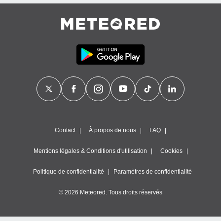
égitime,
vous
vous
 Pour ce
ous
etirer
ement
 opposer
ement
nées à
ment en
 sur «
res
» ou
Contact
À propos de nous
FAQ
e
que de
Mentions légales & Conditions d'utilisation
Cookies
kies
ite web.
Politique de confidentialité
Paramètres de confidentialité
t nos
© 2026 Meteored. Tous droits réservés
ires
ons le
ent des