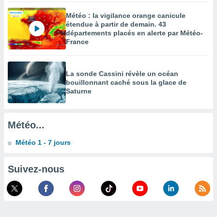
enaires
Météo : la vigilance orange canicule
s des
étendue à partir de demain. 43
 des
départements placés en alerte par Météo-
nts
France
 ou des
gies
es pour
La sonde Cassini révèle un océan
 accéder
bouillonnant caché sous la glace de
r des
Saturne
lles
ue votre
r ce site
Météo...
 IP et
Météo 1 - 7 jours
ifiants
es.
Suivez-nous
eurs
traiter
nées
lles sur
d'un