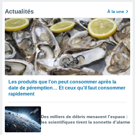
afficher
licité ou
Actualités
À la une
enu
lisé,
e vous
r de la
 non
lisée.
uvez
ation des
et
à notre
Les produits que l’on peut consommer après la
 par le
date de péremption… Et ceux qu’il faut consommer
 cette
rapidement
ion en
sur le
«
».
Des milliers de débris menacent l’espace :
les scientifiques tirent la sonnette d’alarme
tre
ement,