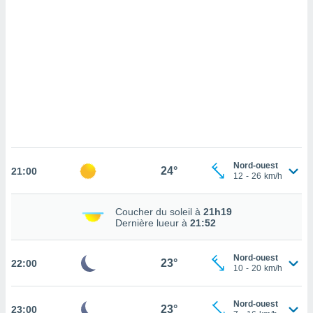
cédez au
 et vous
z
ation de
qu'ils
 nous ou
aires,
nt de
t
er le
ement
Nord-ouest
24°
21:00
12
-
26
km/h
te, ainsi
per un
Coucher du soleil à
21h19
écifique
Dernière lueur à
21:52
us
de la
 et du
Nord-ouest
23°
22:00
10
-
20
km/h
lisé en
 de
Nord-ouest
23°
23:00
. Vous