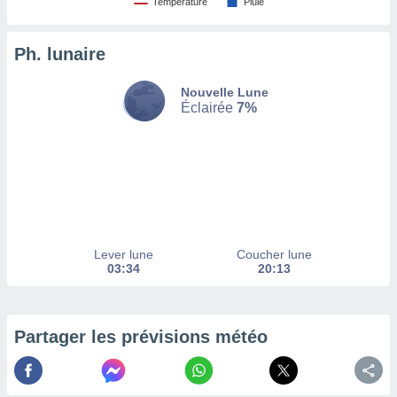
Température
Pluie
tez pas
ation de
Ph. lunaire
, vous
z à
Nouvelle Lune
à notre
Éclairée
7%
.com.
 cas,
us
ns que
s
ires
urer la
Lever lune
Coucher lune
on sur le
03:34
20:13
 seront
, et que
ies ne
as
Partager les prévisions météo
pour
 le
ement