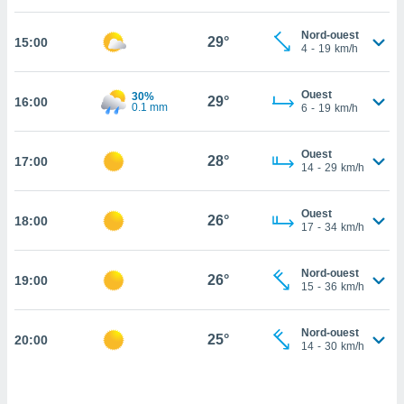
cité
Nord-ouest
ue
29°
15:00
4
-
19
km/h
lisée,
ACCEPTER
ur des
ET
ions
Ouest
30%
CONTINUER
29°
16:00
0.1 mm
es par le
6
-
19
km/h
 cookies
PARAMÈTRES
Ouest
gies
28°
17:00
14
-
29
km/h
es, nous
de
 notre
Ouest
26°
18:00
17
-
34
km/h
afin de
r à vous
r
Nord-ouest
26°
ment des
19:00
15
-
36
km/h
 de très
alité.
Nord-ouest
25°
20:00
ant sur
14
-
30
km/h
n «
 et
r »,