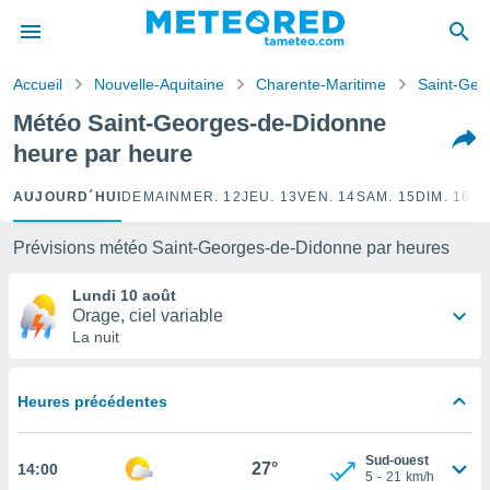
e
ntialité
Accueil
Nouvelle-Aquitaine
Charente-Maritime
Saint-Geo
enu de
o.com
Météo Saint-Georges-de-Didonne
o.com) a
heure par heure
aré par
onnels
AUJOURD´HUI
DEMAIN
MER. 12
JEU. 13
VEN. 14
SAM. 15
DIM. 16
LU
arantir
té des
Prévisions météo Saint-Georges-de-Didonne par heures
ions
. Vous
Lundi 10 août
accéder
Orage, ciel variable
e en
La nuit
 les
s :
Heures précédentes
r les
s et
Sud-ouest
r
27°
14:00
5
-
21
km/h
tement