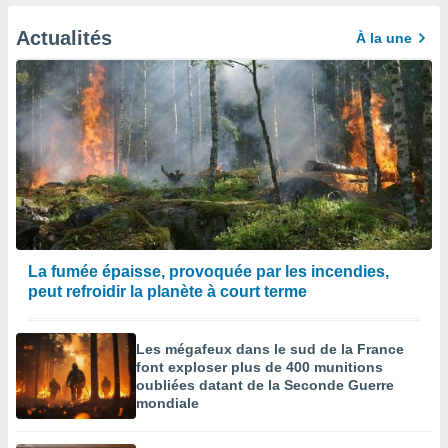
afficher
licité ou
Actualités
À la une
enu
lisé,
e vous
r de la
 non
lisée.
uvez
ation des
et
à notre
La fumée épaisse, provoquée par les incendies,
 par le
peut refroidir la planète à court terme
 cette
ion en
sur le
Les mégafeux dans le sud de la France
«
font exploser plus de 400 munitions
».
oubliées datant de la Seconde Guerre
mondiale
tre
ement,