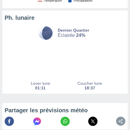
Température
Précipitations
tez pas
ation de
Ph. lunaire
, vous
z à
Dernier Quartier
à notre
Éclairée
24%
.com.
 cas,
us
ns que
s
ires
urer la
Lever lune
Coucher lune
on sur le
01:11
18:37
 seront
, et que
ies ne
as
Partager les prévisions météo
pour
 le
ement