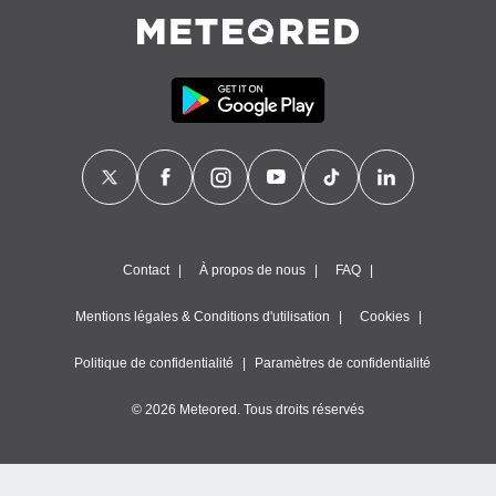
égitime,
vous
vous
 Pour ce
ous
etirer
ement
 opposer
ement
nées à
ment en
 sur «
Contact
À propos de nous
FAQ
res
» ou
e
Mentions légales & Conditions d'utilisation
Cookies
que de
kies
Politique de confidentialité
Paramètres de confidentialité
ite web.
© 2026 Meteored. Tous droits réservés
t nos
ires
ons le
ent des