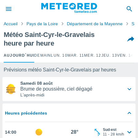
e
ntialité
Accueil
Pays de la Loire
Département de la Mayenne
Sai
enu de
o.com
Météo Saint-Cyr-le-Gravelais
o.com) a
heure par heure
aré par
onnels
AUJOURD´HUI
DEMAIN
LUN. 10
MAR. 11
MER. 12
JEU. 13
VEN. 14
S
arantir
té des
Prévisions météo Saint-Cyr-le-Gravelais par heures
ions
. Vous
Samedi 08 août
accéder
Brume de poussière, ciel dégagé
e en
L'après-midi
 les
s :
Heures précédentes
r les
s et
Sud-est
r
28°
14:00
11
-
28
km/h
tement