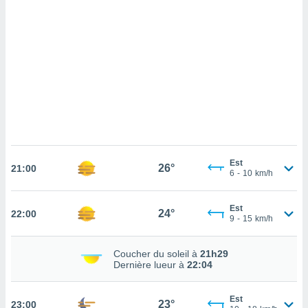
cédez au
 et vous
z
ation de
qu'ils
 nous ou
aires,
nt de
t
er le
ement
Est
26°
21:00
6
-
10
km/h
te, ainsi
per un
Est
24°
22:00
écifique
9
-
15
km/h
us
de la
 et du
Coucher du soleil à
21h29
Dernière lueur à
22:04
lisé en
 de
Est
23°
23:00
. Vous