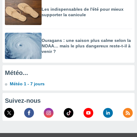
enaires
Les indispensables de l'été pour mieux
s des
supporter la canicule
 des
nts
 ou des
gies
Ouragans : une saison plus calme selon la
es pour
NOAA… mais le plus dangereux reste-t-il à
 accéder
venir ?
r des
lles
ue votre
Météo...
r ce site
Météo 1 - 7 jours
 IP et
ifiants
Suivez-nous
es.
eurs
traiter
nées
lles sur
d'un