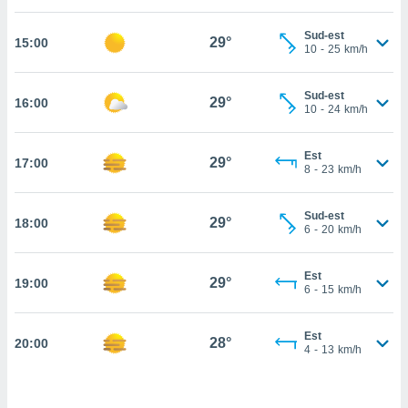
cité
Sud-est
ue
29°
15:00
10
-
25
km/h
lisée,
ACCEPTER
ur des
ET
ions
Sud-est
CONTINUER
29°
16:00
es par le
10
-
24
km/h
 cookies
PARAMÈTRES
Est
gies
29°
17:00
8
-
23
km/h
es, nous
de
 notre
Sud-est
29°
18:00
6
-
20
km/h
afin de
r à vous
r
Est
29°
ment des
19:00
6
-
15
km/h
 de très
alité.
Est
28°
20:00
ant sur
4
-
13
km/h
n «
 et
r »,