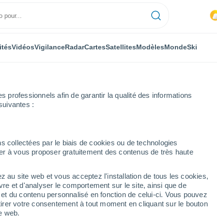
ités
Vidéos
Vigilance
Radar
Cartes
Satellites
Modèles
Monde
Ski
professionnels afin de garantir la qualité des informations
suivantes :
ure par heure
s collectées par le biais de cookies ou de technologies
nuer à vous proposer gratuitement des contenus de très haute
ar heure
z au site web et vous acceptez l'installation de tous les cookies,
vre et d'analyser le comportement sur le site, ainsi que de
é et du contenu personnalisé en fonction de celui-ci. Vous pouvez
tirer votre consentement à tout moment en cliquant sur le bouton
te web.