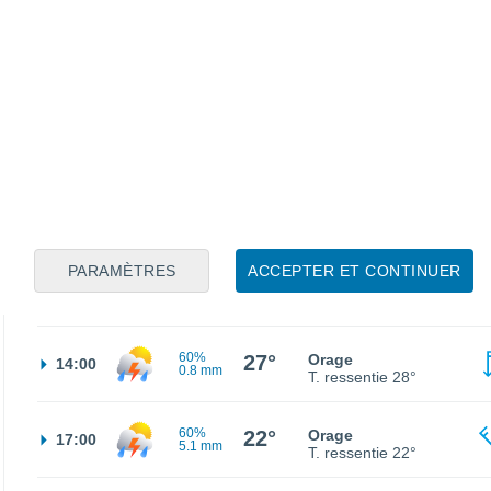
21°
Ciel dégagé
02:00
T. ressentie
21°
20°
Ensoleillé
05:00
T. ressentie
20°
30%
21°
Orage
08:00
1.1 mm
T. ressentie
21°
PARAMÈTRES
ACCEPTER ET CONTINUER
27°
Ensoleillé
11:00
T. ressentie
29°
60%
27°
Orage
14:00
0.8 mm
T. ressentie
28°
60%
22°
Orage
17:00
5.1 mm
T. ressentie
22°