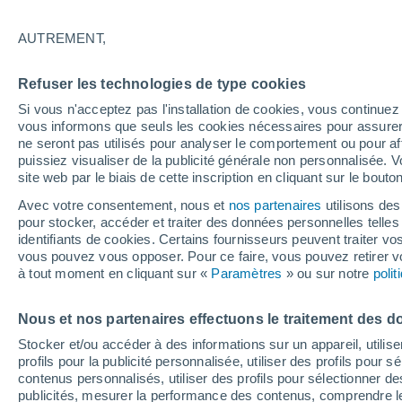
Graphique météo heure par heur
AUTREMENT,
SYMBOLE
TEMPÉRATURE
Refuser les technologies de type cookies
00
03
06
09
12
15
18
21
00
03
06
09
Si vous n'acceptez pas l'installation de cookies, vous continu
vous informons que seuls les cookies nécessaires pour assurer la
ne seront pas utilisés pour analyser le comportement ou pour af
puissiez visualiser de la publicité générale non personnalisée. V
site web par le biais de cette inscription en cliquant sur le bouto
32°
32°
Avec votre consentement, nous et
nos partenaires
utilisons des
30°
pour stocker, accéder et traiter des données personnelles telles 
28°
identifiants de cookies. Certains fournisseurs peuvent traiter vo
26°
vous pouvez vous opposer. Pour ce faire, vous pouvez retirer
25°
24°
à tout moment en cliquant sur «
Paramètres
» ou sur notre
poli
22°
21°
21°
20°
Nous et nos partenaires effectuons le traitement des d
Stocker et/ou accéder à des informations sur un appareil, utilise
profils pour la publicité personnalisée, utiliser des profils pour 
contenus personnalisés, utiliser des profils pour sélectionner
publicités, mesurer la performance des contenus, comprendre le