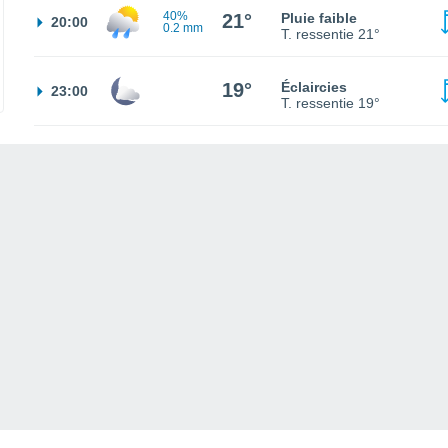
40%
21°
Pluie faible
20:00
0.2 mm
T. ressentie
21°
19°
Éclaircies
23:00
T. ressentie
19°