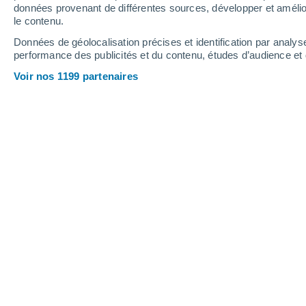
Jeudi
6
Vendredi
7
données provenant de différentes sources, développer et amélior
le contenu.
Données de géolocalisation précises et identification par analys
performance des publicités et du contenu, études d’audience e
Prévisions météo Sudzha par heure
Voir nos 1199 partenaires
JEUDI 06 AOÛT
Toute la journée
Ensoleillé
Lever du soleil à
05h10
Coucher du soleil à
20h17
Première lueur à
04:31
Dernière lueur à
20:56
Ph. lunaire