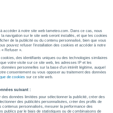
e pour Sudzha
VENT
PRÉCIPITATIONS
12
15
18
21
00
03
06
09
12
15
18
21
00
ez à accéder à notre site web tameteo.com. Dans ce cas, nous
 navigation sur le site web seront installés, et que les cookies
ficher de la publicité ou du contenu personnalisé, bien que vous
ous pouvez refuser l'installation des cookies et accéder à notre
n « Refuser ».
32°
32°
31°
 cookies, des identifiants uniques ou des technologies similaires
que votre visite sur ce site web, les adresses IP et les
27°
s données personnelles sur la base d'un intérêt légitime, auquel
27°
 votre consentement ou vous opposer au traitement des données
25°
tique de cookies
sur ce site web.
23°
22°
21°
21°
21°
20°
19°
onnées suivant :
r des données limitées pour sélectionner la publicité, créer des
5.1
sélectionner des publicités personnalisées, créer des profils de
 des contenus personnalisés, mesurer la performance des
1.1
0.8
0.4
s publics par le biais de statistiques ou de combinaisons de
0.2