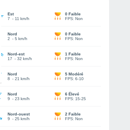
Est
0 Faible
7
-
11 km/h
FPS:
Non
Nord
0 Faible
2
-
5 km/h
FPS:
Non
Nord-est
1 Faible
17
-
32 km/h
FPS:
Non
Nord
5 Modéré
8
-
21 km/h
FPS:
6-10
Nord
6 Élevé
9
-
23 km/h
FPS:
15-25
Nord-ouest
2 Faible
9
-
25 km/h
FPS:
Non