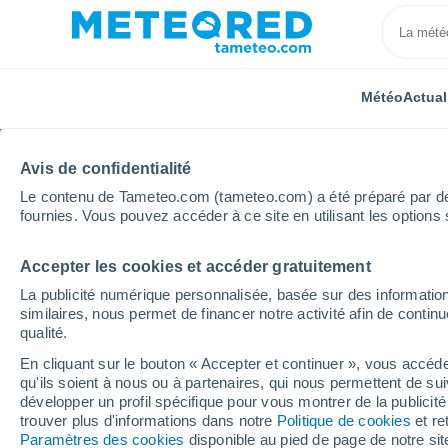
Météo
Actual
Avis de confidentialité
Le contenu de Tameteo.com (tameteo.com) a été préparé par des 
fournies. Vous pouvez accéder à ce site en utilisant les options 
Accepter les cookies et accéder gratuitement
Accueil
Russie
Oblast de Koursk
Sudzha
He
La publicité numérique personnalisée, basée sur des information
similaires, nous permet de financer notre activité afin de conti
Météo Sudzha heure p
qualité.
En cliquant sur le bouton « Accepter et continuer », vous accéde
qu'ils soient à nous ou à partenaires, qui nous permettent de sui
Météo 1 - 7 jours
Heure par heure
développer un profil spécifique pour vous montrer de la publicit
trouver plus d'informations dans notre
Politique de cookies
et re
Paramètres des cookies
disponible au pied de page de notre si