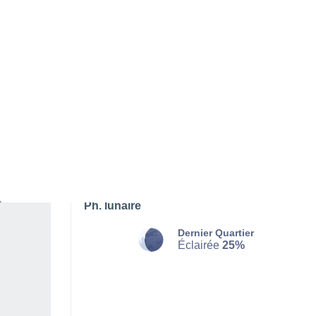
SAMEDI 08 AOÛT
Le matin
Orage, ciel variable
Lever du soleil à
05h13
Coucher du soleil à
20h13
Première lueur à
04:35
Dernière lueur à
20:52
Ph. lunaire
Dernier Quartier
Éclairée
25%