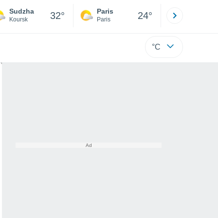
Sudzha
Paris
Montpelli
32°
24°
Koursk
Paris
Hérault
°C