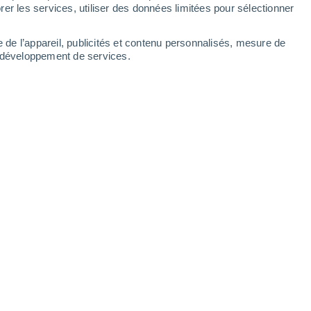
Samedi
8
er les services, utiliser des données limitées pour sélectionner
e de l’appareil, publicités et contenu personnalisés, mesure de
t développement de services.
s
21°
Ciel dégagé
02:00
T. ressentie
21°
20°
Éclaircies
05:00
T. ressentie
20°
25°
Éclaircies
08:00
T. ressentie
26°
30°
Ensoleillé
11:00
T. ressentie
31°