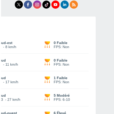
Sud-est
0 Faible
5
-
8 km/h
FPS:
Non
Sud
0 Faible
6
-
11 km/h
FPS:
Non
Sud
1 Faible
8
-
17 km/h
FPS:
Non
Sud
5 Modéré
13
-
27 km/h
FPS:
6-10
Sud-ouest
6 Élevé