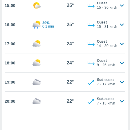
Ouest
25°
15:00
cité
15
-
30
km/h
ue
lisée,
ACCEPTER
Ouest
30%
ur des
25°
16:00
ET
0.1 mm
15
-
31
km/h
ions
CONTINUER
es par le
 cookies
Ouest
24°
17:00
PARAMÈTRES
14
-
30
km/h
gies
es, nous
Ouest
de
24°
18:00
9
-
26
km/h
 notre
afin de
r à vous
Sud-ouest
22°
19:00
7
-
17
km/h
r
ment des
 de très
Sud-ouest
22°
alité.
20:00
7
-
13
km/h
ant sur
n «
 et
r »,