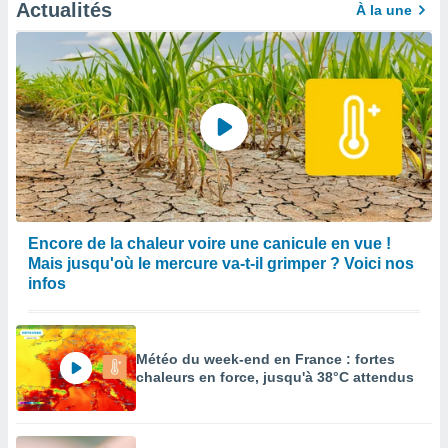
afficher
Actualités
À la une
licité ou
enu
lisé,
e vous
r de la
 non
lisée.
uvez
ation des
Encore de la chaleur voire une canicule en vue !
et
Mais jusqu'où le mercure va-t-il grimper ? Voici nos
à notre
infos
 par le
 cette
ion en
sur le
Météo du week-end en France : fortes
«
chaleurs en force, jusqu'à 38°C attendus
».
tre
ement,