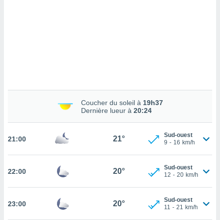
cédez au
 et vous
z
ation de
qu'ils
 nous ou
aires,
nt de
t
Coucher du soleil à
19h37
er le
Dernière lueur à
20:24
ement
te, ainsi
Sud-ouest
21°
21:00
9
-
16
km/h
per un
écifique
us
Sud-ouest
20°
22:00
de la
12
-
20
km/h
 et du
lisé en
Sud-ouest
20°
23:00
11
-
21
km/h
 de
. Vous