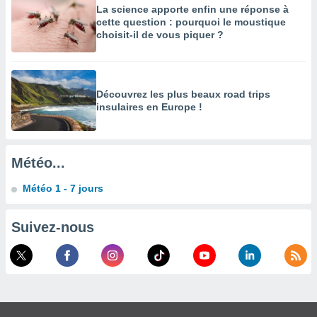
La science apporte enfin une réponse à
enaires
cette question : pourquoi le moustique
s des
choisit-il de vous piquer ?
 des
nts
 ou des
gies
Découvrez les plus beaux road trips
es pour
insulaires en Europe !
 accéder
r des
lles
Météo...
ue votre
r ce site
Météo 1 - 7 jours
 IP et
ifiants
Suivez-nous
es.
eurs
traiter
nées
lles sur
d'un