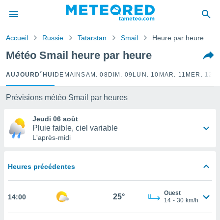
e
ntialité
Accueil
Russie
Tatarstan
Smail
Heure par heure
enu de
o.com
Météo Smail heure par heure
o.com) a
aré par
AUJOURD´HUI
DEMAIN
SAM. 08
DIM. 09
LUN. 10
MAR. 11
MER. 12
J
onnels
arantir
Prévisions météo Smail par heures
té des
ions
Jeudi 06 août
. Vous
Pluie faible, ciel variable
accéder
L'après-midi
e en
 les
Heures précédentes
s :
r les
Ouest
25°
14:00
s et
14
-
30
km/h
r
tement