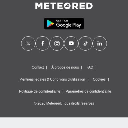
égitime,
vous
vous
 Pour ce
ous
etirer
ement
 opposer
ement
nées à
ment en
Contact
À propos de nous
FAQ
 sur «
res
» ou
e
Mentions légales & Conditions d'utilisation
Cookies
que de
kies
Politique de confidentialité
Paramètres de confidentialité
ite web.
© 2026 Meteored. Tous droits réservés
t nos
ires
ons le
ent des