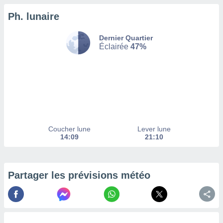
Ph. lunaire
tez pas
ation de
, vous
Dernier Quartier
z à
Éclairée
47%
à notre
.com.
 cas,
us
ns que
s
Coucher lune
Lever lune
ires
14:09
21:10
urer la
on sur le
 seront
, et que
Partager les prévisions météo
ies ne
as
pour
 le
ement