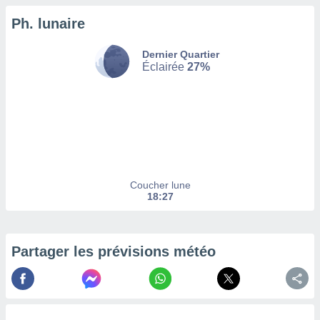
Ph. lunaire
tez pas
ation de
, vous
Dernier Quartier
z à
Éclairée
27%
à notre
.com.
 cas,
us
ns que
s
Coucher lune
ires
18:27
urer la
on sur le
 seront
, et que
Partager les prévisions météo
ies ne
as
pour
 le
ement