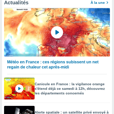
afficher
Actualités
À la une
licité ou
enu
lisé,
e vous
r de la
 non
lisée.
uvez
ation des
Météo en France : ces régions subissent un net
et
regain de chaleur cet après-midi
à notre
 par le
 cette
ion en
Canicule en France : la vigilance orange
sur le
s'étend déjà ce samedi à 12h, découvrez
«
les départements concernés
».
tre
ement,
Alerte spatiale : un satellite privé envoyé à