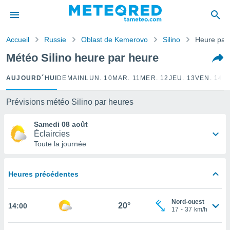
e
ntialité
Accueil
Russie
Oblast de Kemerovo
Silino
Heure par
enu de
o.com
Météo Silino heure par heure
o.com) a
aré par
AUJOURD´HUI
DEMAIN
LUN. 10
MAR. 11
MER. 12
JEU. 13
VEN. 14
S
onnels
arantir
Prévisions météo Silino par heures
té des
ions
Samedi 08 août
. Vous
Éclaircies
accéder
Toute la journée
e en
 les
Heures précédentes
s :
r les
Nord-ouest
20°
14:00
s et
17
-
37
km/h
r
tement