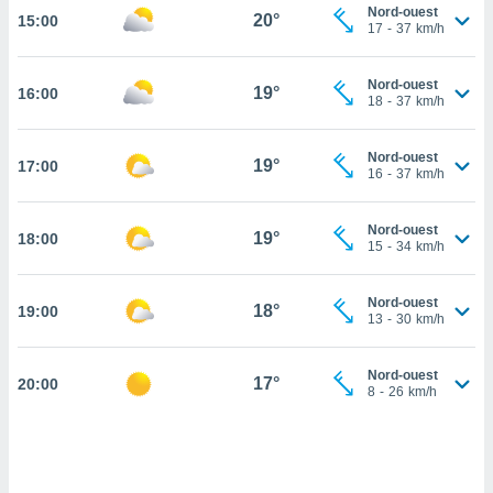
Nord-ouest
20°
15:00
cité
17
-
37
km/h
ue
lisée,
ACCEPTER
Nord-ouest
ur des
19°
16:00
ET
18
-
37
km/h
ions
CONTINUER
es par le
 cookies
Nord-ouest
19°
17:00
PARAMÈTRES
16
-
37
km/h
gies
es, nous
Nord-ouest
de
19°
18:00
15
-
34
km/h
 notre
afin de
r à vous
Nord-ouest
18°
19:00
13
-
30
km/h
r
ment des
 de très
Nord-ouest
17°
alité.
20:00
8
-
26
km/h
ant sur
n «
 et
r »,