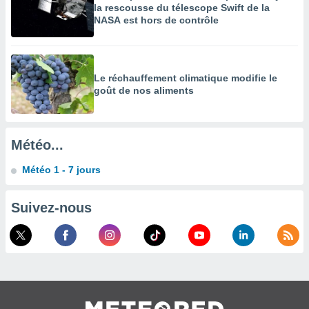
la rescousse du télescope Swift de la
enaires
NASA est hors de contrôle
s des
 des
nts
 ou des
Le réchauffement climatique modifie le
gies
goût de nos aliments
es pour
 accéder
r des
Météo...
lles
ue votre
Météo 1 - 7 jours
r ce site
 IP et
Suivez-nous
ifiants
es.
eurs
traiter
nées
lles sur
d'un