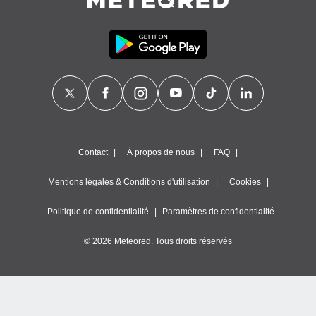
égitime,
vous
vous
 Pour ce
ous
etirer
ement
 opposer
ement
nées à
Contact
À propos de nous
FAQ
ment en
 sur «
res
» ou
Mentions légales & Conditions d'utilisation
Cookies
e
que de
Politique de confidentialité
Paramètres de confidentialité
kies
ite web.
© 2026 Meteored. Tous droits réservés
t nos
ires
ons le
ent des