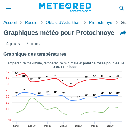
Accueil
Russie
Oblast d'Astrakhan
Protochnoye
Grap
s de
Graphiques météo pour Protochnoye
ntialité
tenu de
14 jours
7 jours
eo.com
o.com) a
Graphique des températures
paré par
es
Température maximale, température minimale et point de rosée pour les 14
prochains jours
ionnels
40
garantir
36°
34°
34°
34°
38°
34°
33°
33°
35
33°
32°
ité des
32°
31°
30°
30
28°
ations
s. Vous
23°
25
22°
21°
21°
21°
21°
20°
20°
20°
20°
accéder
19°
19°
20
17°
17°
ite en
15
ant les
10
ions
5
ntes :
°C
Sam
8
Lun
10
Mer
12
Ven
14
Dim
16
Mar
18
Jeu
20
er les