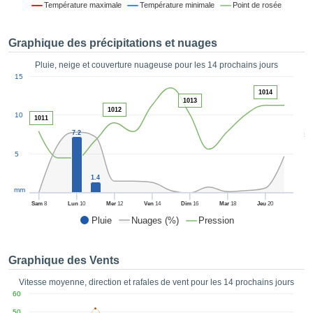
Température maximale
Température minimale
Point de rosée
es et
éder
tement
Graphique des précipitations et nuages
licité
Pluie, neige et couverture nuageuse pour les 14 prochains jours
rique
1
15
alisée,
ACCEPTER
1014
sur des
1013
ET
ations
1012
10
CONTINUER
1011
es par le
7.2
5
 cookies
 de
PARAMÈTRES
5
logies
es, nous
1.4
et de
mm
r notre
Sam
8
Lun
10
Mer
12
Ven
14
Dim
16
Mar
18
Jeu
20
 afin de
Pluie
Nuages (%)
Pression
r à vous
oser
ment des
Graphique des Vents
 de très
ualité.
Vitesse moyenne, direction et rafales de vent pour les 14 prochains jours
60
uant sur
50