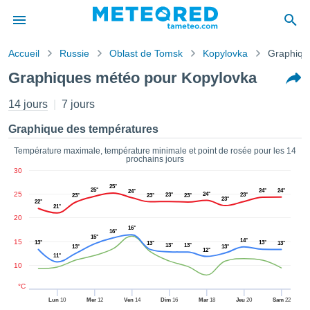
Accueil
Russie
Oblast de Tomsk
Kopylovka
Graphiqu
s de
Graphiques météo pour Kopylovka
ntialité
tenu de
14 jours
7 jours
eo.com
o.com) a
Graphique des températures
paré par
es
Température maximale, température minimale et point de rosée pour les 14
prochains jours
ionnels
30
garantir
25°
ité des
25°
24°
24°
24°
25
24°
23°
23°
23°
23°
23°
23°
ations
22°
21°
s. Vous
20
accéder
16°
16°
15°
ite en
14°
15
13°
13°
13°
13°
13°
13°
13°
13°
12°
ant les
11°
10
ions
ntes :
°C
Lun
10
Mer
12
Ven
14
Dim
16
Mar
18
Jeu
20
Sam
22
er les