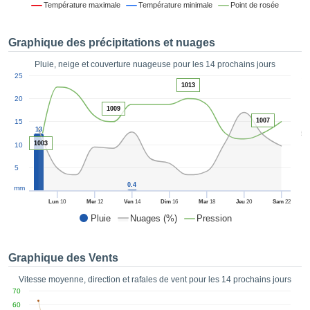
Température maximale
Température minimale
Point de rosée
es et
éder
tement
Graphique des précipitations et nuages
licité
Pluie, neige et couverture nuageuse pour les 14 prochains jours
rique
1
25
alisée,
1013
ACCEPTER
sur des
20
ET
ations
1009
CONTINUER
es par le
1007
15
13
5
 cookies
1003
10
 de
PARAMÈTRES
logies
5
es, nous
0.4
et de
mm
r notre
Lun
10
Mer
12
Ven
14
Dim
16
Mar
18
Jeu
20
Sam
22
 afin de
Pluie
Nuages (%)
Pression
r à vous
oser
ment des
Graphique des Vents
 de très
ualité.
Vitesse moyenne, direction et rafales de vent pour les 14 prochains jours
70
uant sur
60