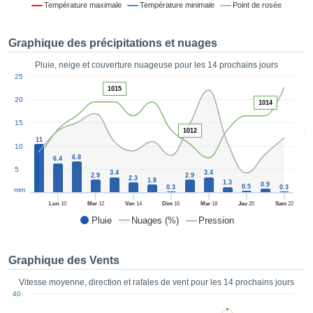
Température maximale
Température minimale
Point de rosée
es et
éder
tement
Graphique des précipitations et nuages
licité
Pluie, neige et couverture nuageuse pour les 14 prochains jours
rique
1
25
alisée,
ACCEPTER
1015
sur des
20
ET
1014
ations
CONTINUER
es par le
15
1012
5
 cookies
11
10
 de
PARAMÈTRES
6.8
6.4
logies
5
3.4
3.4
es, nous
2.9
2.9
2.3
1.8
1.3
0.9
0.5
0.3
0.3
et de
mm
r notre
Lun
10
Mer
12
Ven
14
Dim
16
Mar
18
Jeu
20
Sam
22
 afin de
Pluie
Nuages (%)
Pression
r à vous
oser
ment des
Graphique des Vents
 de très
ualité.
Vitesse moyenne, direction et rafales de vent pour les 14 prochains jours
40
uant sur