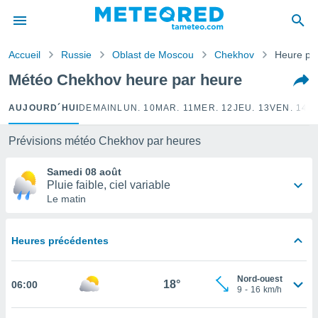
e
ntialité
Accueil
Russie
Oblast de Moscou
Chekhov
Heure pa
enu de
o.com
Météo Chekhov heure par heure
o.com) a
aré par
AUJOURD´HUI
DEMAIN
LUN. 10
MAR. 11
MER. 12
JEU. 13
VEN. 14
S
onnels
arantir
Prévisions météo Chekhov par heures
té des
ions
Samedi 08 août
. Vous
Pluie faible, ciel variable
accéder
Le matin
e en
 les
Heures précédentes
s :
r les
Nord-ouest
18°
06:00
s et
9
-
16
km/h
r
tement