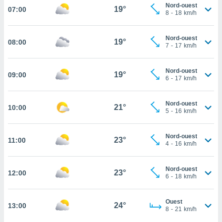
Nord-ouest
19°
07:00
cité
8
-
18
km/h
ue
lisée,
ACCEPTER
Nord-ouest
ur des
19°
08:00
ET
7
-
17
km/h
ions
CONTINUER
es par le
 cookies
Nord-ouest
19°
09:00
PARAMÈTRES
6
-
17
km/h
gies
es, nous
Nord-ouest
de
21°
10:00
5
-
16
km/h
 notre
afin de
r à vous
Nord-ouest
23°
11:00
4
-
16
km/h
r
ment des
 de très
Nord-ouest
23°
alité.
12:00
6
-
18
km/h
ant sur
n «
Ouest
24°
13:00
 et
8
-
21
km/h
r »,