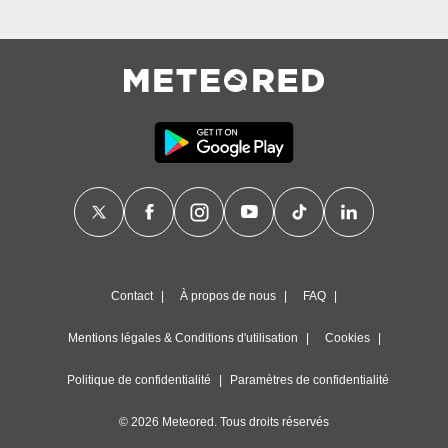
es
 :
et/ou
 à des
ions sur
eil,
des
limitées
nner la
, créer
ils pour
ité
lisée,
des
our
Contact
À propos de nous
FAQ
nner des
és
Mentions légales & Conditions d'utilisation
Cookies
lisées,
s profils
Politique de confidentialité
Paramètres de confidentialité
enus
lisés,
© 2026 Meteored. Tous droits réservés
des
our