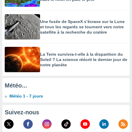
égitime,
vous
vous
 Pour ce
Une fusée de SpaceX s’écrase sur la Lune
ous
et tous les regards se tournent vers notre
etirer
satellite à la recherche du cratère
ement
 opposer
ement
La Terre survivra-t-elle à la disparition du
nées à
Soleil ? La science réécrit le dernier jour de
notre planète
ment en
 sur «
res
» ou
e
Météo...
que de
kies
Météo 1 - 7 jours
ite web.
t nos
Suivez-nous
ires
ons le
ent des