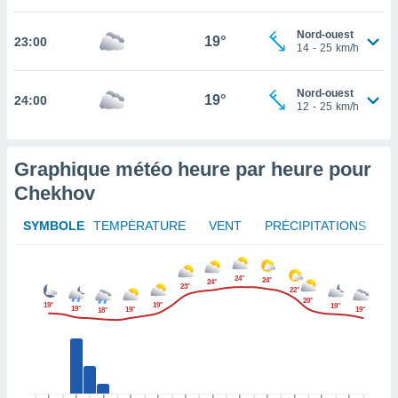
tez pas
Nord-ouest
19°
23:00
ation de
14
-
25
km/h
, vous
z à
Nord-ouest
à notre
19°
24:00
12
-
25
km/h
.com.
 cas,
us
Graphique météo heure par heure pour
ns que
Chekhov
s
SYMBOLE
TEMPÉRATURE
VENT
PRÉCIPITATIONS
ires
urer la
on sur le
24°
 seront
24°
24°
23°
22°
, et que
20°
19°
19°
19°
19°
19°
19°
18°
ies ne
as
pour
 le
ement