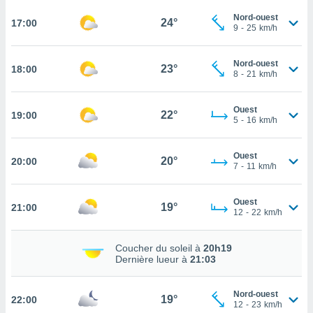
rouver
Nord-ouest
24°
17:00
9
-
25
km/h
ations
re
que de
Nord-ouest
23°
18:00
8
-
21
km/h
kies
r votre
ement à
Ouest
22°
19:00
ment en
5
-
16
km/h
sur le
Ouest
res des
20°
20:00
7
-
11
km/h
kies
le au
page de
Ouest
19°
21:00
te web.
12
-
22
km/h
MENT,
Coucher du soleil à
20h19
Dernière lueur à
21:03
 les
logies
e
Nord-ouest
19°
22:00
s
12
-
23
km/h