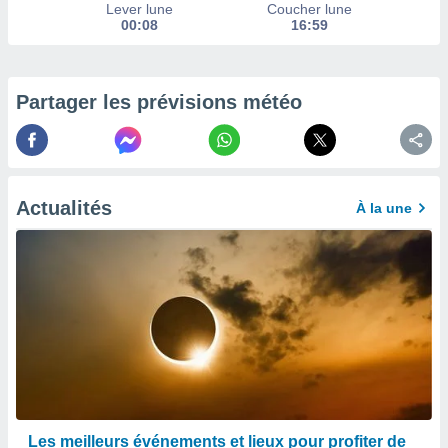
afficher
Lever lune
Coucher lune
licité ou
00:08
16:59
enu
lisé,
e vous
Partager les prévisions météo
r de la
 non
lisée.
uvez
Actualités
À la une
ation des
et
à notre
 par le
 cette
ion en
sur le
«
».
tre
ement,
Les meilleurs événements et lieux pour profiter de