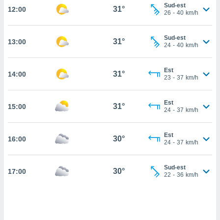
Sud-est
31°
12:00
cité
26
-
40
km/h
ue
lisée,
ACCEPTER
Sud-est
ur des
31°
13:00
ET
24
-
40
km/h
ions
CONTINUER
es par le
 cookies
Est
31°
14:00
PARAMÈTRES
23
-
37
km/h
gies
es, nous
Est
de
31°
15:00
24
-
37
km/h
 notre
afin de
r à vous
Est
30°
16:00
24
-
37
km/h
r
ment des
 de très
Sud-est
30°
alité.
17:00
22
-
36
km/h
ant sur
n «
 et
r »,