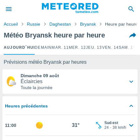
e
ntialité
Accueil
Russie
Daghestan
Bryansk
Heure par heure
enu de
o.com
Météo Bryansk heure par heure
o.com) a
aré par
AUJOURD´HUI
DEMAIN
MAR. 11
MER. 12
JEU. 13
VEN. 14
SAM. 15
D
onnels
arantir
Prévisions météo Bryansk par heures
té des
ions
Dimanche 09 août
. Vous
Éclaircies
accéder
Toute la journée
e en
 les
Heures précédentes
s :
r les
Sud-est
31°
11:00
s et
24
-
38
km/h
r
tement