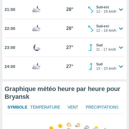
rouver
Sud-est
28°
21:00
12
-
19
km/h
ations
re
que de
Sud-est
28°
22:00
12
-
18
km/h
kies
r votre
ement à
Sud
27°
23:00
ment en
11
-
17
km/h
sur le
Sud
res des
27°
24:00
15
-
23
km/h
kies
le au
page de
te web.
Graphique météo heure par heure pour
Bryansk
MENT,
SYMBOLE
TEMPÉRATURE
VENT
PRÉCIPITATIONS
 les
logies
e
s