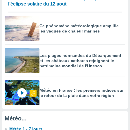
l’éclipse solaire du 12 août
enaires
s des
 des
nts
Ce phénomène météorologique amplifie
 ou des
les vagues de chaleur marines
gies
es pour
 accéder
r des
Les plages normandes du Débarquement
et les châteaux cathares rejoignent le
lles
patrimoine mondial de l'Unesco
ue votre
r ce site
 IP et
ifiants
Météo en France : les premiers indices sur
es.
le retour de la pluie dans votre région
eurs
traiter
nées
Météo...
lles sur
d'un
Météo 1 - 7 jours