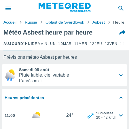
e
ntialité
Accueil
Russie
Oblast de Sverdlovsk
Asbest
Heure p
enu de
o.com
Météo Asbest heure par heure
o.com) a
aré par
AUJOURD´HUI
DEMAIN
LUN. 10
MAR. 11
MER. 12
JEU. 13
VEN. 14
S
onnels
arantir
Prévisions météo Asbest par heures
té des
ions
Samedi 08 août
. Vous
Pluie faible, ciel variable
accéder
L'après-midi
e en
 les
Heures précédentes
s :
r les
Sud-ouest
24°
11:00
s et
20
-
42
km/h
r
tement