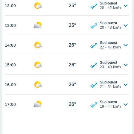
Sud-ouest
25°
12:00
cité
20
-
42
km/h
ue
lisée,
ACCEPTER
Sud-ouest
ur des
25°
13:00
ET
20
-
43
km/h
ions
CONTINUER
es par le
 cookies
Sud-ouest
26°
14:00
PARAMÈTRES
22
-
47
km/h
gies
es, nous
Sud-ouest
de
26°
15:00
23
-
49
km/h
 notre
afin de
r à vous
Sud-ouest
26°
16:00
21
-
51
km/h
r
ment des
 de très
Sud-ouest
26°
alité.
17:00
19
-
44
km/h
ant sur
n «
 et
r »,