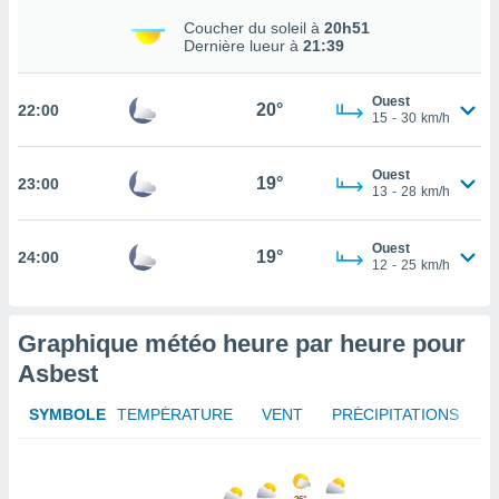
rouver
Coucher du soleil à
20h51
Dernière lueur à
21:39
ations
re
que de
Ouest
20°
22:00
15
-
30
km/h
kies
r votre
ement à
Ouest
19°
23:00
ment en
13
-
28
km/h
sur le
Ouest
res des
19°
24:00
12
-
25
km/h
kies
le au
page de
te web.
Graphique météo heure par heure pour
Asbest
MENT,
SYMBOLE
TEMPÉRATURE
VENT
PRÉCIPITATIONS
 les
logies
e
s