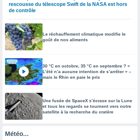
rescousse du télescope Swift de la NASA est hors
enaires
de contrôle
s des
 des
nts
 ou des
Le réchauffement climatique modifie le
gies
goût de nos aliments
es pour
 accéder
r des
30 °C en octobre, 35 °C en septembre ? «
lles
L’été n’a aucune intention de s’arrêter » –
ue votre
mais le Rhin en paie le prix
r ce site
 IP et
ifiants
Une fusée de SpaceX s’écrase sur la Lune
es.
et tous les regards se tournent vers notre
satellite à la recherche du cratère
eurs
traiter
nées
lles sur
Météo...
d'un