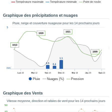
Température maximale
Température minimale
Point de rosée
es et
éder
tement
Graphique des précipitations et nuages
licité
Pluie, neige et couverture nuageuse pour les 14 prochains jours
rique
1
5
alisée,
ACCEPTER
1021
1020
sur des
ET
ations
CONTINUER
es par le
1013
5
 cookies
1009
 de
PARAMÈTRES
logies
1.1
es, nous
0.5
0.4
et de
mm
r notre
Lun
10
Mer
12
Ven
14
Dim
16
Mar
18
Jeu
20
Sam
22
 afin de
Pluie
Nuages (%)
Pression
r à vous
oser
ment des
Graphique des Vents
 de très
ualité.
Vitesse moyenne, direction et rafales de vent pour les 14 prochains jours
50
uant sur
40