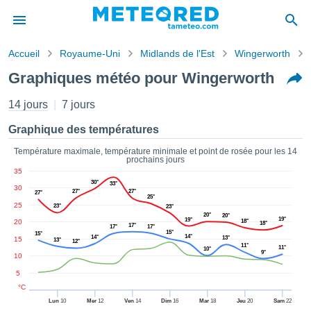
Accueil
Royaume-Uni
Midlands de l'Est
Wingerworth
s de
Graphiques météo pour Wingerworth
ntialité
tenu de
14 jours
7 jours
eo.com
o.com) a
Graphique des températures
paré par
es
Température maximale, température minimale et point de rosée pour les 14
prochains jours
ionnels
35
garantir
30°
33°
30
ité des
27°
27°
27°
25°
ations
25
23°
23°
s. Vous
20°
20°
19°
19°
20
18°
18°
17°
17°
17°
accéder
15°
15°
14°
14°
13°
15
13°
ite en
12°
11°
11°
10°
9°
ant les
10
ions
5
ntes :
°C
Lun
10
Mer
12
Ven
14
Dim
16
Mar
18
Jeu
20
Sam
22
er les