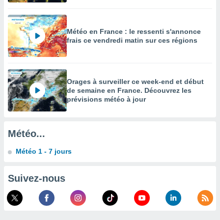
égitime,
vous
vous
Météo en France : le ressenti s'annonce
 Pour ce
frais ce vendredi matin sur ces régions
ous
etirer
ement
 opposer
Orages à surveiller ce week-end et début
ement
de semaine en France. Découvrez les
nées à
prévisions météo à jour
ment en
 sur «
res
» ou
Météo...
e
que de
Météo 1 - 7 jours
kies
ite web.
Suivez-nous
t nos
ires
ons le
ent des