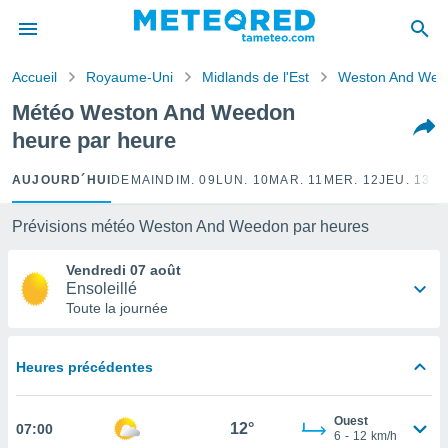
e
ntialité
Accueil
Royaume-Uni
Midlands de l'Est
Weston And Wee
enu de
o.com
Météo Weston And Weedon
o.com) a
heure par heure
aré par
onnels
AUJOURD´HUI
DEMAIN
DIM. 09
LUN. 10
MAR. 11
MER. 12
JEU. 13
VE
arantir
té des
Prévisions météo Weston And Weedon par heures
ions
. Vous
Vendredi 07 août
accéder
Ensoleillé
e en
Toute la journée
 les
s :
Heures précédentes
r les
s et
Ouest
r
12°
07:00
6
-
12
km/h
tement