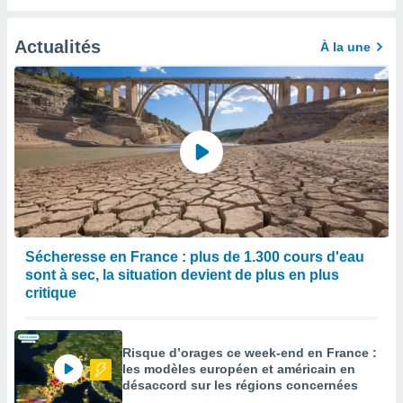
enaires
s des
Actualités
À la une
 des
nts
 ou des
gies
es pour
 accéder
r des
lles
ue votre
r ce site
Sécheresse en France : plus de 1.300 cours d'eau
 IP et
sont à sec, la situation devient de plus en plus
ifiants
critique
es.
eurs
traiter
Risque d’orages ce week-end en France :
nées
les modèles européen et américain en
lles sur
désaccord sur les régions concernées
d'un