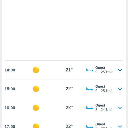
cédez au
 et vous
z
ation de
qu'ils
 nous ou
aires,
nt de
t
er le
ement
Ouest
21°
14:00
9
-
25
km/h
te, ainsi
per un
Ouest
22°
15:00
écifique
9
-
25
km/h
us
de la
 et du
Ouest
22°
16:00
8
-
24
km/h
lisé en
 de
Ouest
22°
17:00
. Vous