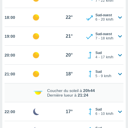
7
-
22
km/h
rouver
ations
Sud-ouest
22°
18:00
6
-
20
km/h
re
que de
kies
Sud-ouest
21°
19:00
r votre
7
-
18
km/h
ement à
ment en
Sud
sur le
20°
20:00
4
-
17
km/h
res des
kies
Sud
18°
21:00
le au
5
-
9
km/h
page de
te web.
Coucher du soleil à
20h44
Dernière lueur à
21:24
MENT,
 les
Sud
17°
22:00
logies
6
-
10
km/h
e
s