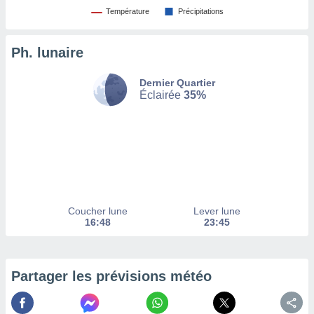
afficher
Température
Précipitations
licité ou
enu
lisé,
Ph. lunaire
e vous
r de la
Dernier Quartier
Éclairée
35%
 non
lisée.
uvez
ation des
et
à notre
 par le
Coucher lune
Lever lune
 cette
16:48
23:45
ion en
sur le
«
».
Partager les prévisions météo
tre
ement,