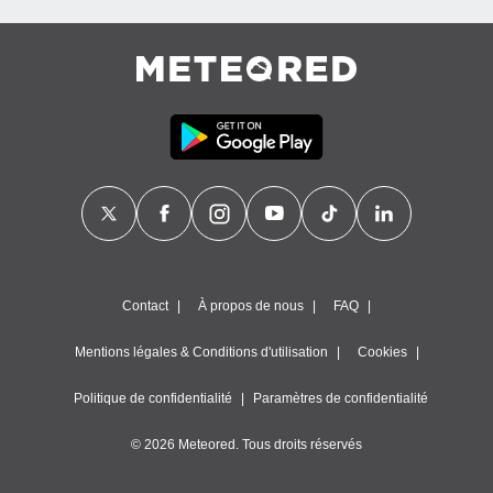
es
 :
et/ou
 à des
ions sur
eil,
des
limitées
nner la
, créer
ils pour
ité
lisée,
des
Contact
À propos de nous
FAQ
our
nner des
Mentions légales & Conditions d'utilisation
Cookies
és
lisées,
Politique de confidentialité
Paramètres de confidentialité
s profils
enus
© 2026 Meteored. Tous droits réservés
lisés,
des
our