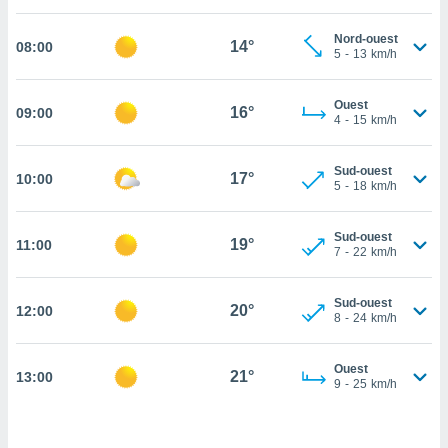
cité
Nord-ouest
ue
14°
08:00
5
-
13
km/h
lisée,
ACCEPTER
ur des
ET
ions
Ouest
CONTINUER
16°
09:00
es par le
4
-
15
km/h
 cookies
PARAMÈTRES
Sud-ouest
gies
17°
10:00
5
-
18
km/h
es, nous
de
 notre
Sud-ouest
19°
11:00
7
-
22
km/h
afin de
r à vous
r
Sud-ouest
20°
ment des
12:00
8
-
24
km/h
 de très
alité.
Ouest
21°
13:00
ant sur
9
-
25
km/h
n «
 et
r »,