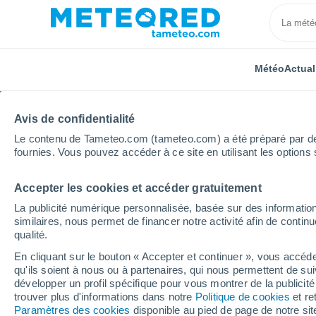
Météo
Actual
Avis de confidentialité
Le contenu de Tameteo.com (tameteo.com) a été préparé par des 
fournies. Vous pouvez accéder à ce site en utilisant les options 
Accepter les cookies et accéder gratuitement
Accueil
Royaume-Uni
Angleterre du Nord-Ouest
La publicité numérique personnalisée, basée sur des information
similaires, nous permet de financer notre activité afin de conti
Météo Sunderland (Ang
qualité.
heure par heure
En cliquant sur le bouton « Accepter et continuer », vous accéde
qu'ils soient à nous ou à partenaires, qui nous permettent de sui
développer un profil spécifique pour vous montrer de la publicit
trouver plus d'informations dans notre
Politique de cookies
et re
Météo 1 - 7 jours
Heure par heure
Paramètres des cookies
disponible au pied de page de notre si