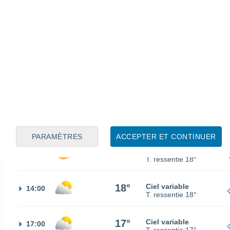
13°
Éclaircies
02:00
T. ressentie
13°
13°
Éclaircies
05:00
T. ressentie
13°
15°
Éclaircies
08:00
T. ressentie
15°
PARAMÈTRES
ACCEPTER ET CONTINUER
18°
Éclaircies
11:00
T. ressentie
18°
18°
Ciel variable
14:00
T. ressentie
18°
17°
Ciel variable
17:00