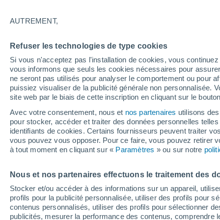
AUTREMENT,
Graphique météo heure par heure
Refuser les technologies de type cookies
SYMBOLE
TEMPÉRATURE
Si vous n'acceptez pas l'installation de cookies, vous continu
vous informons que seuls les cookies nécessaires pour assurer la
00
03
06
09
12
15
18
21
00
03
06
09
ne seront pas utilisés pour analyser le comportement ou pour af
puissiez visualiser de la publicité générale non personnalisée. V
site web par le biais de cette inscription en cliquant sur le bouto
Avec votre consentement, nous et
nos partenaires
utilisons des
pour stocker, accéder et traiter des données personnelles telles 
identifiants de cookies. Certains fournisseurs peuvent traiter vo
vous pouvez vous opposer. Pour ce faire, vous pouvez retirer
à tout moment en cliquant sur «
Paramètres
» ou sur notre
poli
16°
15°
14°
14°
13°
Nous et nos partenaires effectuons le traitement des d
12°
12°
12°
12°
12°
12°
Stocker et/ou accéder à des informations sur un appareil, utilise
profils pour la publicité personnalisée, utiliser des profils pour 
contenus personnalisés, utiliser des profils pour sélectionner
publicités, mesurer la performance des contenus, comprendre le
0.4