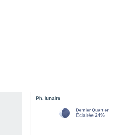
SAMEDI 08 AOÛT
Le soir
Pluie faible, ciel variable
Lever du soleil à
05h35
Coucher du soleil à
21h00
Première lueur à
04:52
Dernière lueur à
21:43
Ph. lunaire
Dernier Quartier
Éclairée
24%