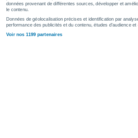
0.3
données provenant de différentes sources, développer et amélior
0.2
0.2
0.1
0.1
0.1
le contenu.
Jeudi
6
Vendredi
7
Données de géolocalisation précises et identification par analys
performance des publicités et du contenu, études d’audience e
Voir nos 1199 partenaires
Prévisions météo Sunderland par h
JEUDI 06 AOÛT
L'après-midi
Pluie faible, ciel variable
Lever du soleil à
05h32
Coucher du soleil à
21h04
Première lueur à
04:47
Dernière lueur à
21:48
Ph. lunaire