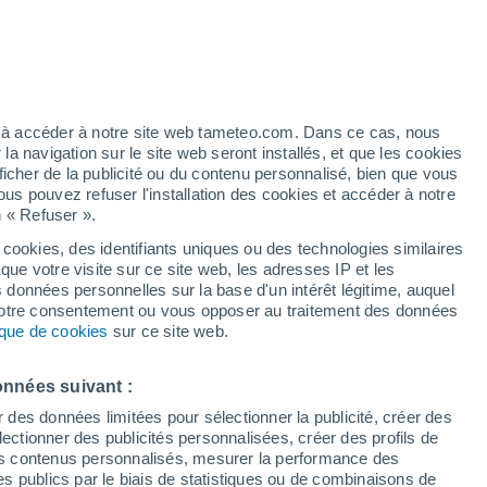
 pour Sunderland
VENT
PRÉCIPITATIONS
ez à accéder à notre site web tameteo.com. Dans ce cas, nous
 navigation sur le site web seront installés, et que les cookies
12
15
18
21
00
03
06
09
12
15
18
21
00
ficher de la publicité ou du contenu personnalisé, bien que vous
ous pouvez refuser l'installation des cookies et accéder à notre
n « Refuser ».
 cookies, des identifiants uniques ou des technologies similaires
que votre visite sur ce site web, les adresses IP et les
s données personnelles sur la base d'un intérêt légitime, auquel
18°
18°
17°
 votre consentement ou vous opposer au traitement des données
16°
17°
tique de cookies
sur ce site web.
16°
15°
15°
15°
15°
13°
13°
onnées suivant :
13°
r des données limitées pour sélectionner la publicité, créer des
sélectionner des publicités personnalisées, créer des profils de
 des contenus personnalisés, mesurer la performance des
s publics par le biais de statistiques ou de combinaisons de