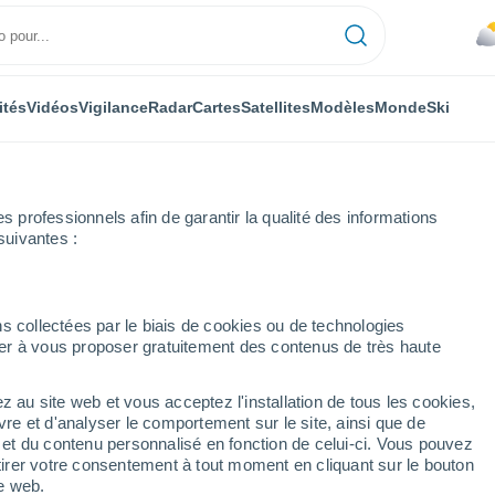
ités
Vidéos
Vigilance
Radar
Cartes
Satellites
Modèles
Monde
Ski
professionnels afin de garantir la qualité des informations
suivantes :
Sunderland
Heure par heure
s collectées par le biais de cookies ou de technologies
nuer à vous proposer gratuitement des contenus de très haute
leterre du Nord-Ouest)
z au site web et vous acceptez l'installation de tous les cookies,
vre et d'analyser le comportement sur le site, ainsi que de
é et du contenu personnalisé en fonction de celui-ci. Vous pouvez
tirer votre consentement à tout moment en cliquant sur le bouton
te web.