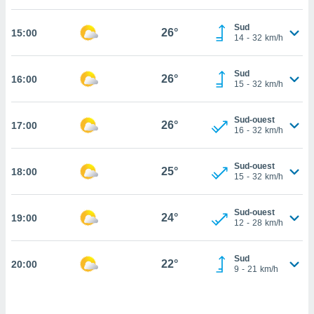
cité
Sud
ue
26°
15:00
14
-
32
km/h
lisée,
ACCEPTER
ur des
ET
ions
Sud
CONTINUER
26°
16:00
es par le
15
-
32
km/h
 cookies
PARAMÈTRES
Sud-ouest
gies
26°
17:00
16
-
32
km/h
es, nous
de
 notre
Sud-ouest
25°
18:00
15
-
32
km/h
afin de
r à vous
r
Sud-ouest
24°
ment des
19:00
12
-
28
km/h
 de très
alité.
Sud
22°
20:00
ant sur
9
-
21
km/h
n «
 et
r »,