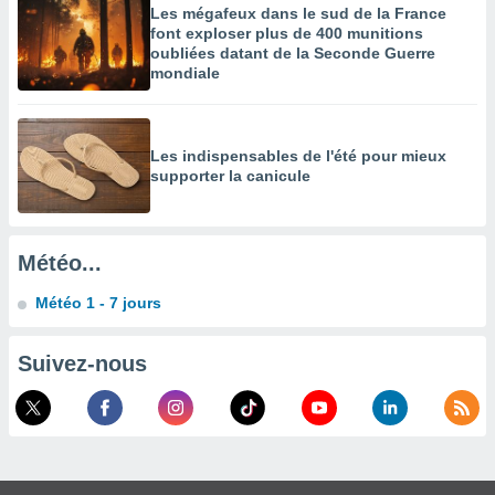
Les mégafeux dans le sud de la France
enaires
font exploser plus de 400 munitions
s des
oubliées datant de la Seconde Guerre
 des
mondiale
nts
 ou des
gies
es pour
Les indispensables de l'été pour mieux
 accéder
supporter la canicule
r des
lles
ue votre
Météo...
r ce site
Météo 1 - 7 jours
 IP et
ifiants
Suivez-nous
es.
eurs
traiter
nées
lles sur
d'un