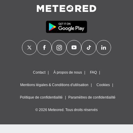
égitime,
vous
vous
 Pour ce
ous
etirer
ement
 opposer
ement
nées à
ment en
 sur «
Contact
À propos de nous
FAQ
res
» ou
e
Mentions légales & Conditions d'utilisation
Cookies
que de
kies
Politique de confidentialité
Paramètres de confidentialité
ite web.
© 2026 Meteored. Tous droits réservés
t nos
ires
ons le
ent des