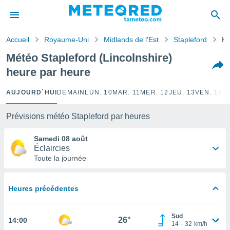
e
ntialité
Accueil
Royaume-Uni
Midlands de l'Est
Stapleford
He
enu de
o.com
Météo Stapleford (Lincolnshire)
o.com) a
heure par heure
aré par
onnels
AUJOURD´HUI
DEMAIN
LUN. 10
MAR. 11
MER. 12
JEU. 13
VEN. 14
S
arantir
té des
Prévisions météo Stapleford par heures
ions
. Vous
Samedi 08 août
accéder
Éclaircies
e en
Toute la journée
 les
s :
Heures précédentes
r les
s et
Sud
r
26°
14:00
14
-
32
km/h
tement