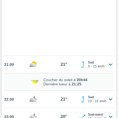
cédez au
 et vous
z
ation de
qu'ils
 nous ou
aires,
nt de
t
er le
ement
Sud
21°
21:00
9
-
15
km/h
te, ainsi
per un
Coucher du soleil à
20h44
écifique
Dernière lueur à
21:25
us
de la
 et du
Sud
21°
22:00
10
-
16
km/h
lisé en
 de
Sud-ouest
20°
23:00
. Vous