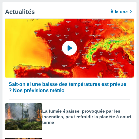
afficher
licité ou
Actualités
À la une
enu
lisé,
e vous
r de la
 non
lisée.
uvez
ation des
et
à notre
Sait-on si une baisse des températures est prévue
 par le
? Nos prévisions météo
 cette
ion en
sur le
La fumée épaisse, provoquée par les
«
incendies, peut refroidir la planète à court
».
terme
tre
ement,