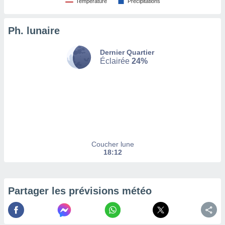
Température
Précipitations
tez pas
ation de
Ph. lunaire
, vous
z à
Dernier Quartier
à notre
Éclairée
24%
.com.
 cas,
us
ns que
s
ires
urer la
Coucher lune
on sur le
18:12
 seront
, et que
ies ne
as
Partager les prévisions météo
pour
 le
ement