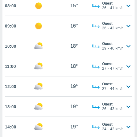
Ouest
15°
08:00
cité
26
-
41
km/h
ue
lisée,
ACCEPTER
Ouest
ur des
16°
09:00
ET
26
-
42
km/h
ions
CONTINUER
es par le
 cookies
Ouest
18°
10:00
PARAMÈTRES
29
-
46
km/h
gies
es, nous
Ouest
de
18°
11:00
27
-
47
km/h
 notre
afin de
r à vous
Ouest
19°
12:00
27
-
44
km/h
r
ment des
 de très
Ouest
19°
alité.
13:00
26
-
43
km/h
ant sur
n «
Ouest
19°
14:00
 et
24
-
42
km/h
r »,