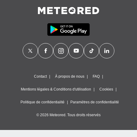
es
 :
et/ou
 à des
ions sur
eil,
des
limitées
nner la
, créer
ils pour
ité
Contact
À propos de nous
FAQ
lisée,
des
Mentions légales & Conditions d'utilisation
Cookies
our
nner des
és
Politique de confidentialité
Paramètres de confidentialité
lisées,
s profils
© 2026 Meteored. Tous droits réservés
enus
lisés,
des
our