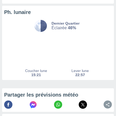
afficher
licité ou
enu
Ph. lunaire
lisé,
e vous
Dernier Quartier
Éclairée
46%
r de la
 non
lisée.
uvez
ation des
et
à notre
Coucher lune
Lever lune
 par le
15:21
22:57
 cette
ion en
sur le
Partager les prévisions météo
«
».
tre
ement,