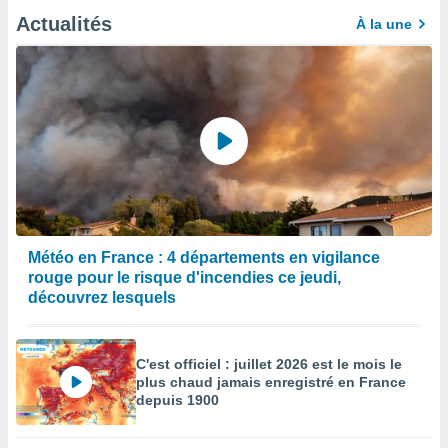
Actualités
enaires
À la une
s des
 des
nts
 ou des
gies
es pour
 accéder
r des
lles
ue votre
r ce site
Météo en France : 4 départements en vigilance
rouge pour le risque d'incendies ce jeudi,
 IP et
découvrez lesquels
ifiants
es.
C'est officiel : juillet 2026 est le mois le
eurs
plus chaud jamais enregistré en France
traiter
depuis 1900
nées
lles sur
d'un