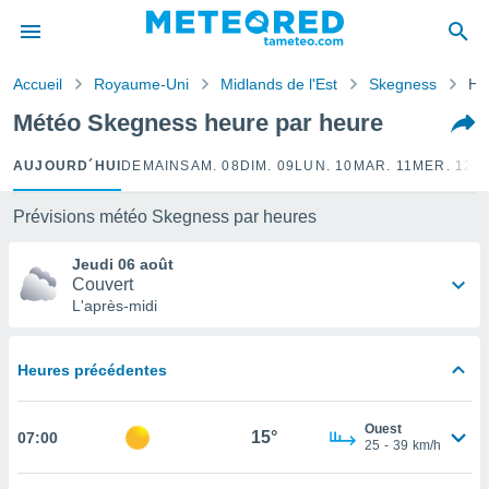
e
ntialité
Accueil
Royaume-Uni
Midlands de l'Est
Skegness
He
enu de
o.com
Météo Skegness heure par heure
o.com) a
aré par
AUJOURD´HUI
DEMAIN
SAM. 08
DIM. 09
LUN. 10
MAR. 11
MER. 12
J
onnels
arantir
Prévisions météo Skegness par heures
té des
ions
Jeudi 06 août
. Vous
Couvert
accéder
L'après-midi
e en
 les
Heures précédentes
s :
r les
Ouest
15°
07:00
s et
25
-
39
km/h
r
tement