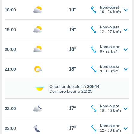
rouver
Nord-ouest
19°
18:00
16
-
34
km/h
ations
re
que de
Nord-ouest
19°
19:00
12
-
27
km/h
kies
r votre
ement à
Nord-ouest
18°
20:00
ment en
8
-
22
km/h
sur le
Nord-ouest
res des
18°
21:00
9
-
16
km/h
kies
le au
page de
Coucher du soleil à
20h44
te web.
Dernière lueur à
21:25
MENT,
Nord-ouest
17°
22:00
10
-
16
km/h
 les
logies
e
Nord-ouest
17°
23:00
s
12
-
18
km/h