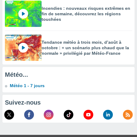
égitime,
Incendies : nouveaux risques extrêmes en
vous
fin de semaine, découvrez les régions
vous
touchées
 Pour ce
ous
etirer
Tendance météo à trois mois, d’août à
ement
octobre : « un scénario plus chaud que la
 opposer
normale » privilégié par Météo-France
ement
nées à
ment en
 sur «
Météo...
res
» ou
e
Météo 1 - 7 jours
que de
kies
Suivez-nous
ite web.
t nos
ires
ons le
ent des