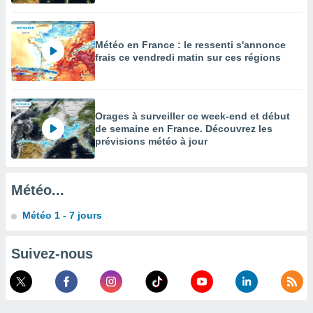
égitime,
vous
vous
Météo en France : le ressenti s'annonce
 Pour ce
frais ce vendredi matin sur ces régions
ous
etirer
ement
 opposer
Orages à surveiller ce week-end et début
ement
de semaine en France. Découvrez les
nées à
prévisions météo à jour
ment en
 sur «
res
» ou
Météo...
e
que de
Météo 1 - 7 jours
kies
ite web.
Suivez-nous
t nos
ires
ons le
ent des