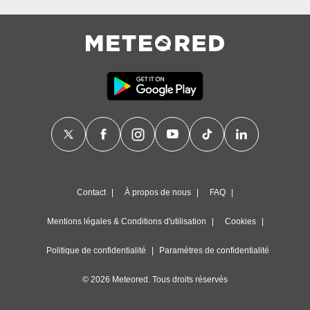
es
 :
et/ou
 à des
ions sur
eil,
des
limitées
nner la
, créer
ils pour
ité
lisée,
des
Contact
À propos de nous
FAQ
our
nner des
Mentions légales & Conditions d'utilisation
Cookies
és
lisées,
Politique de confidentialité
Paramètres de confidentialité
s profils
enus
© 2026 Meteored. Tous droits réservés
lisés,
des
our