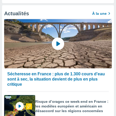
enaires
s des
Actualités
À la une
 des
nts
 ou des
gies
es pour
 accéder
r des
lles
ue votre
r ce site
Sécheresse en France : plus de 1.300 cours d'eau
 IP et
sont à sec, la situation devient de plus en plus
ifiants
critique
es.
eurs
traiter
Risque d’orages ce week-end en France :
nées
les modèles européen et américain en
lles sur
désaccord sur les régions concernées
d'un