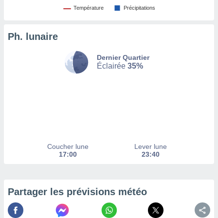
afficher
Température
Précipitations
licité ou
enu
lisé,
Ph. lunaire
e vous
r de la
Dernier Quartier
Éclairée
35%
 non
lisée.
uvez
ation des
et
à notre
 par le
Coucher lune
Lever lune
 cette
17:00
23:40
ion en
sur le
«
».
Partager les prévisions météo
tre
ement,