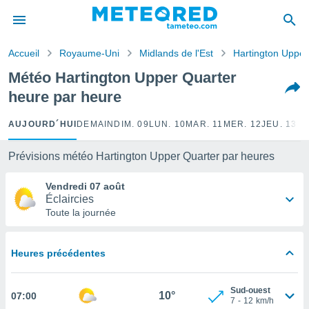
e
ntialité
Accueil
Royaume-Uni
Midlands de l'Est
Hartington Upper
enu de
o.com
Météo Hartington Upper Quarter
o.com) a
heure par heure
aré par
onnels
AUJOURD´HUI
DEMAIN
DIM. 09
LUN. 10
MAR. 11
MER. 12
JEU. 13
VE
arantir
té des
Prévisions météo Hartington Upper Quarter par heures
ions
. Vous
Vendredi 07 août
accéder
Éclaircies
e en
Toute la journée
 les
s :
Heures précédentes
r les
s et
Sud-ouest
r
10°
07:00
7
-
12
km/h
tement