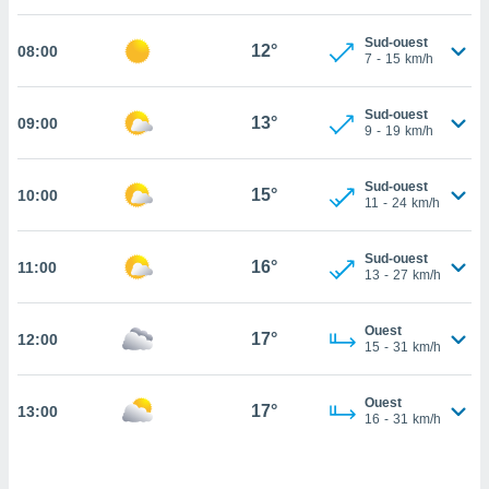
cité
Sud-ouest
ue
12°
08:00
7
-
15
km/h
lisée,
ACCEPTER
ur des
ET
ions
Sud-ouest
CONTINUER
13°
09:00
es par le
9
-
19
km/h
 cookies
PARAMÈTRES
Sud-ouest
gies
15°
10:00
11
-
24
km/h
es, nous
de
 notre
Sud-ouest
16°
11:00
13
-
27
km/h
afin de
r à vous
r
Ouest
17°
ment des
12:00
15
-
31
km/h
 de très
alité.
Ouest
17°
13:00
ant sur
16
-
31
km/h
n «
 et
r »,