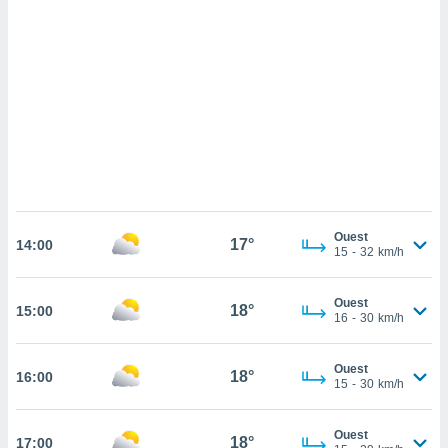
cédez au
 et vous
z
ation de
qu'ils
 nous ou
aires,
nt de
t
er le
ement
Ouest
17°
14:00
15
-
32
km/h
te, ainsi
per un
Ouest
18°
15:00
écifique
16
-
30
km/h
us
de la
 et du
Ouest
18°
16:00
15
-
30
km/h
lisé en
 de
Ouest
18°
17:00
. Vous