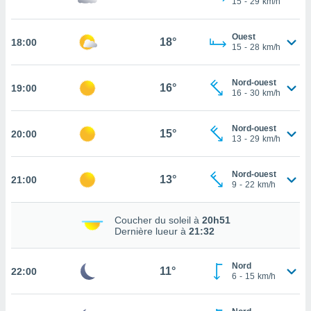
15
-
29
km/h
rouver
ations
Ouest
18°
18:00
15
-
28
km/h
re
que de
kies
Nord-ouest
16°
19:00
r votre
16
-
30
km/h
ement à
ment en
Nord-ouest
sur le
15°
20:00
13
-
29
km/h
res des
kies
Nord-ouest
13°
21:00
le au
9
-
22
km/h
page de
te web.
Coucher du soleil à
20h51
Dernière lueur à
21:32
MENT,
 les
Nord
11°
22:00
logies
6
-
15
km/h
e
s