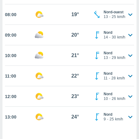
cité
Nord-ouest
ue
19°
08:00
13
-
25
km/h
lisée,
ACCEPTER
ur des
ET
ions
Nord
CONTINUER
20°
09:00
es par le
14
-
30
km/h
 cookies
PARAMÈTRES
Nord
gies
21°
10:00
13
-
29
km/h
es, nous
de
 notre
Nord
22°
11:00
11
-
28
km/h
afin de
r à vous
r
Nord
23°
ment des
12:00
10
-
26
km/h
 de très
alité.
Nord
24°
13:00
ant sur
9
-
25
km/h
n «
 et
r »,