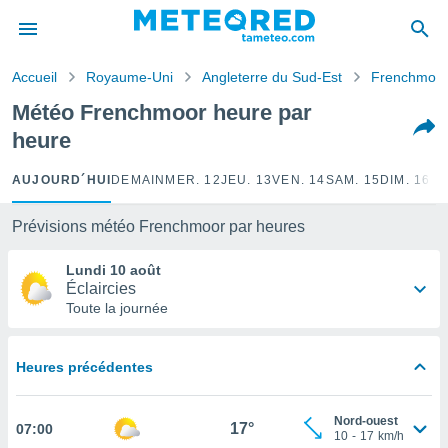
e
ntialité
Accueil
Royaume-Uni
Angleterre du Sud-Est
Frenchmoo
enu de
o.com
Météo Frenchmoor heure par
o.com) a
heure
aré par
onnels
AUJOURD´HUI
DEMAIN
MER. 12
JEU. 13
VEN. 14
SAM. 15
DIM. 16
LU
arantir
té des
Prévisions météo Frenchmoor par heures
ions
. Vous
Lundi 10 août
accéder
Éclaircies
e en
Toute la journée
 les
s :
Heures précédentes
r les
s et
Nord-ouest
r
17°
07:00
10
-
17
km/h
tement