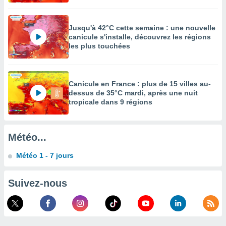
égitime,
vous
vous
Jusqu'à 42°C cette semaine : une nouvelle
 Pour ce
canicule s'installe, découvrez les régions
ous
les plus touchées
etirer
ement
 opposer
Canicule en France : plus de 15 villes au-
ement
dessus de 35°C mardi, après une nuit
nées à
tropicale dans 9 régions
ment en
 sur «
res
» ou
Météo...
e
que de
Météo 1 - 7 jours
kies
ite web.
Suivez-nous
t nos
ires
ons le
ent des