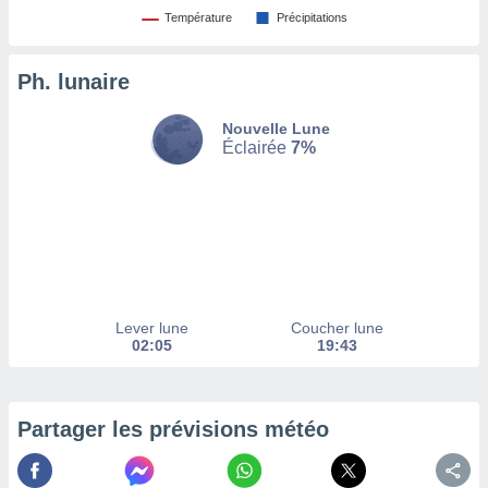
afficher
Température
Précipitations
licité ou
enu
lisé,
Ph. lunaire
e vous
r de la
Nouvelle Lune
Éclairée
7%
 non
lisée.
uvez
ation des
et
à notre
 par le
Lever lune
Coucher lune
 cette
02:05
19:43
ion en
sur le
«
».
Partager les prévisions météo
tre
ement,