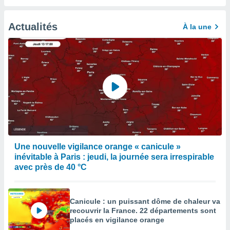
enaires
s des
Actualités
À la une
 des
nts
 ou des
gies
es pour
 accéder
r des
lles
ue votre
r ce site
Une nouvelle vigilance orange « canicule »
 IP et
inévitable à Paris : jeudi, la journée sera irrespirable
ifiants
avec près de 40 °C
es.
eurs
traiter
Canicule : un puissant dôme de chaleur va
nées
recouvrir la France. 22 départements sont
lles sur
placés en vigilance orange
d'un