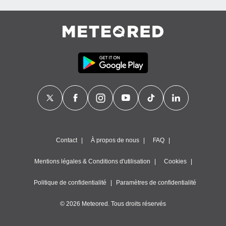
es
 :
et/ou
 à des
ions sur
eil,
des
limitées
nner la
, créer
ils pour
ité
lisée,
des
Contact
À propos de nous
FAQ
our
nner des
Mentions légales & Conditions d'utilisation
Cookies
és
lisées,
Politique de confidentialité
Paramètres de confidentialité
s profils
enus
© 2026 Meteored. Tous droits réservés
lisés,
des
our