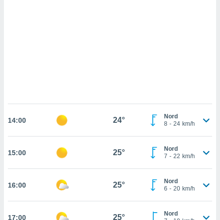
cédez au
 et vous
z
ation de
qu'ils
 nous ou
aires,
nt de
t
er le
ement
Nord
24°
14:00
8
-
24
km/h
te, ainsi
per un
Nord
25°
15:00
écifique
7
-
22
km/h
us
de la
 et du
Nord
25°
16:00
6
-
20
km/h
lisé en
 de
Nord
25°
17:00
. Vous