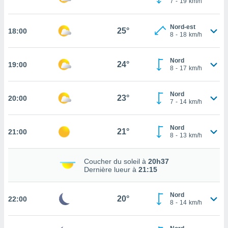
7
-
19
km/h
rouver
ations
Nord-est
25°
18:00
8
-
18
km/h
re
que de
kies
Nord
24°
19:00
r votre
8
-
17
km/h
ement à
ment en
Nord
sur le
23°
20:00
7
-
14
km/h
res des
kies
Nord
21°
21:00
le au
8
-
13
km/h
page de
te web.
Coucher du soleil à
20h37
Dernière lueur à
21:15
MENT,
 les
Nord
20°
22:00
logies
8
-
14
km/h
e
s