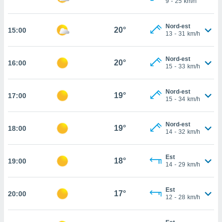
9
-
25
km/h
rouver
ations
Nord-est
20°
15:00
13
-
31
km/h
re
que de
kies
Nord-est
20°
16:00
r votre
15
-
33
km/h
ement à
ment en
Nord-est
sur le
19°
17:00
15
-
34
km/h
res des
kies
Nord-est
19°
18:00
le au
14
-
32
km/h
page de
te web.
Est
18°
19:00
14
-
29
km/h
MENT,
 les
Est
17°
20:00
logies
12
-
28
km/h
e
s