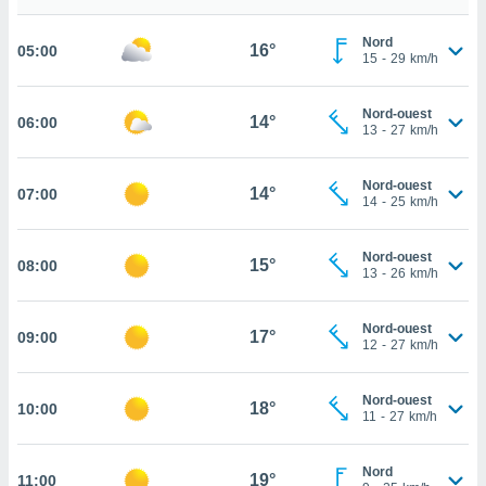
cité
Nord
ue
16°
05:00
15
-
29
km/h
lisée,
ACCEPTER
ur des
ET
ions
Nord-ouest
CONTINUER
14°
06:00
es par le
13
-
27
km/h
 cookies
PARAMÈTRES
Nord-ouest
gies
14°
07:00
14
-
25
km/h
es, nous
de
 notre
Nord-ouest
15°
08:00
13
-
26
km/h
afin de
r à vous
r
Nord-ouest
17°
ment des
09:00
12
-
27
km/h
 de très
alité.
Nord-ouest
18°
10:00
ant sur
11
-
27
km/h
n «
 et
Nord
r »,
19°
11:00