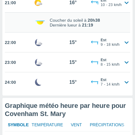
Est
16°
21:00
10
-
23
km/h
tez pas
ation de
Coucher du soleil à
20h38
, vous
Dernière lueur à
21:19
z à
à notre
Est
15°
22:00
.com.
9
-
18
km/h
 cas,
us
Est
ns que
15°
23:00
8
-
15
km/h
s
ires
Est
15°
24:00
urer la
7
-
14
km/h
on sur le
 seront
, et que
Graphique météo heure par heure pour
ies ne
Covenham St. Mary
as
pour
 le
SYMBOLE
TEMPÉRATURE
VENT
PRÉCIPITATIONS
ement