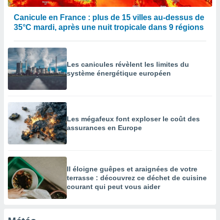
égitime,
vous
Canicule en France : plus de 15 villes au-dessus de
vous
35°C mardi, après une nuit tropicale dans 9 régions
 Pour ce
ous
etirer
Les canicules révèlent les limites du
ement
système énergétique européen
 opposer
ement
nées à
ment en
 sur «
Les mégafeux font exploser le coût des
res
» ou
assurances en Europe
e
que de
kies
ite web.
Il éloigne guêpes et araignées de votre
terrasse : découvrez ce déchet de cuisine
t nos
courant qui peut vous aider
ires
ons le
ent des