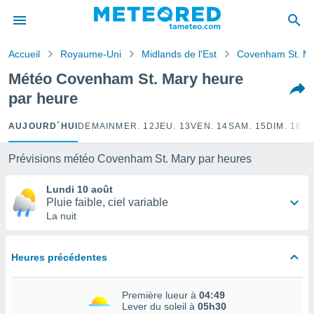
e
ntialité
Accueil
Royaume-Uni
Midlands de l'Est
Covenham St. M
enu de
o.com
Météo Covenham St. Mary heure
o.com) a
par heure
aré par
onnels
AUJOURD´HUI
DEMAIN
MER. 12
JEU. 13
VEN. 14
SAM. 15
DIM. 16
LU
arantir
té des
Prévisions météo Covenham St. Mary par heures
ions
. Vous
Lundi 10 août
accéder
Pluie faible, ciel variable
e en
La nuit
 les
s :
Heures précédentes
r les
s et
Première lueur à
04:49
r
Lever du soleil à
05h30
tement