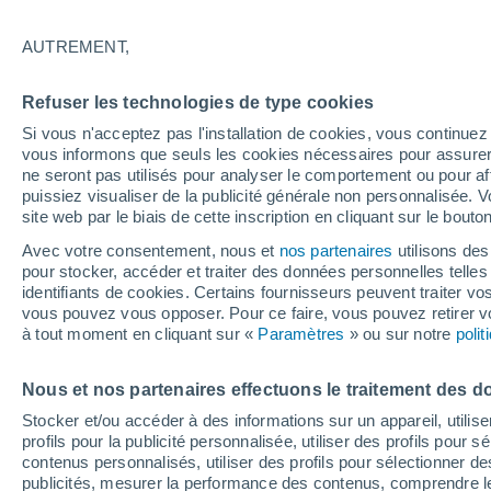
Graphique météo heure par heure
AUTREMENT,
SYMBOLE
TEMPÉRATURE
Refuser les technologies de type cookies
00
03
06
09
12
15
18
21
00
03
06
09
Si vous n'acceptez pas l'installation de cookies, vous continu
vous informons que seuls les cookies nécessaires pour assurer la
ne seront pas utilisés pour analyser le comportement ou pour af
puissiez visualiser de la publicité générale non personnalisée. V
site web par le biais de cette inscription en cliquant sur le bouto
Avec votre consentement, nous et
nos partenaires
utilisons des
pour stocker, accéder et traiter des données personnelles telles 
22°
identifiants de cookies. Certains fournisseurs peuvent traiter vo
22°
vous pouvez vous opposer. Pour ce faire, vous pouvez retirer
20°
19°
à tout moment en cliquant sur «
Paramètres
» ou sur notre
poli
16°
16°
15°
14°
Nous et nos partenaires effectuons le traitement des d
12°
12°
Stocker et/ou accéder à des informations sur un appareil, utilise
10°
profils pour la publicité personnalisée, utiliser des profils pour 
contenus personnalisés, utiliser des profils pour sélectionner
publicités, mesurer la performance des contenus, comprendre le