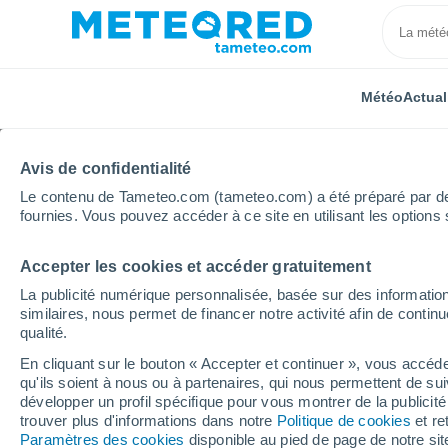
Météo
Actual
Avis de confidentialité
Le contenu de Tameteo.com (tameteo.com) a été préparé par des 
fournies. Vous pouvez accéder à ce site en utilisant les options 
Accepter les cookies et accéder gratuitement
Accueil
Royaume-Uni
Angleterre de l'Est
Catwo
La publicité numérique personnalisée, basée sur des information
similaires, nous permet de financer notre activité afin de conti
Météo Catworth heure 
qualité.
En cliquant sur le bouton « Accepter et continuer », vous accéde
qu'ils soient à nous ou à partenaires, qui nous permettent de sui
Météo 1 - 7 jours
Heure par heure
développer un profil spécifique pour vous montrer de la publicit
trouver plus d'informations dans notre
Politique de cookies
et re
Paramètres des cookies
disponible au pied de page de notre si