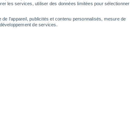
Dimanche
9
er les services, utiliser des données limitées pour sélectionner
e de l’appareil, publicités et contenu personnalisés, mesure de
t développement de services.
es
12°
Éclaircies
02:00
T. ressentie
12°
10°
Ensoleillé
05:00
T. ressentie
10°
15°
Ensoleillé
08:00
T. ressentie
15°
19°
Éclaircies
11:00
T. ressentie
19°