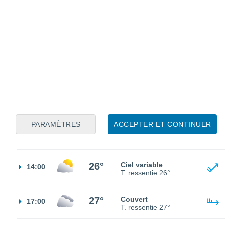
16°
Ciel dégagé
02:00
T. ressentie
16°
15°
Ensoleillé
05:00
T. ressentie
15°
18°
Éclaircies
08:00
T. ressentie
18°
PARAMÈTRES
ACCEPTER ET CONTINUER
24°
Ciel variable
11:00
T. ressentie
25°
26°
Ciel variable
14:00
T. ressentie
26°
27°
Couvert
17:00
T. ressentie
27°