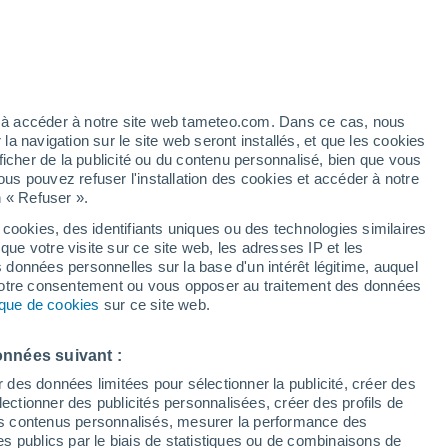
 pour Catworth
VENT
PRÉCIPITATIONS
12
15
18
21
00
03
06
09
12
15
18
21
00
ez à accéder à notre site web tameteo.com. Dans ce cas, nous
 navigation sur le site web seront installés, et que les cookies
ficher de la publicité ou du contenu personnalisé, bien que vous
ous pouvez refuser l'installation des cookies et accéder à notre
n « Refuser ».
27°
26°
 cookies, des identifiants uniques ou des technologies similaires
26°
25°
24°
que votre visite sur ce site web, les adresses IP et les
24°
23°
s données personnelles sur la base d'un intérêt légitime, auquel
22°
20°
 votre consentement ou vous opposer au traitement des données
19°
tique de cookies
sur ce site web.
18°
16°
15°
onnées suivant :
r des données limitées pour sélectionner la publicité, créer des
sélectionner des publicités personnalisées, créer des profils de
 des contenus personnalisés, mesurer la performance des
s publics par le biais de statistiques ou de combinaisons de