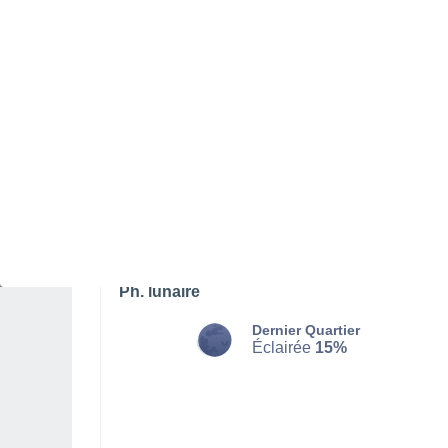
DIMANCHE 09 AOÛT
Toute la journée
Éclaircies
Lever du soleil à
05h34
Coucher du soleil à
20h38
Première lueur à
04:54
Dernière lueur à
21:18
Ph. lunaire
Dernier Quartier
Éclairée
15%