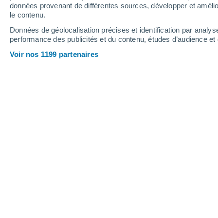
Vendredi
7
Samedi
8
données provenant de différentes sources, développer et amélior
le contenu.
Données de géolocalisation précises et identification par analys
performance des publicités et du contenu, études d’audience e
Prévisions météo Catworth par heur
Voir nos 1199 partenaires
VENDREDI 07 AOÛT
Toute la journée
Ensoleillé
Lever du soleil à
05h31
Coucher du soleil à
20h42
Première lueur à
04:51
Dernière lueur à
21:22
Ph. lunaire