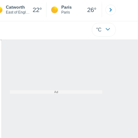
Catworth
Paris
Montpelli
22°
26°
East of England
Paris
Hérault
°C