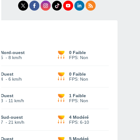
Nord-ouest
0 Faible
5
-
8 km/h
FPS:
Non
Ouest
0 Faible
4
-
6 km/h
FPS:
Non
Ouest
1 Faible
3
-
11 km/h
FPS:
Non
Sud-ouest
4 Modéré
7
-
21 km/h
FPS:
6-10
Ouest
5 Modéré