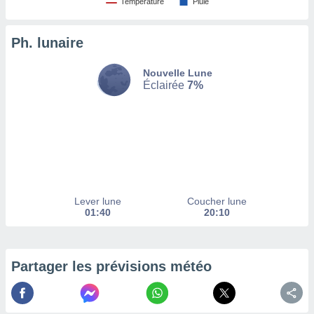
Température
Pluie
tez pas
ation de
Ph. lunaire
, vous
z à
Nouvelle Lune
à notre
Éclairée
7%
.com.
 cas,
us
ns que
s
ires
urer la
Lever lune
Coucher lune
on sur le
01:40
20:10
 seront
, et que
ies ne
as
Partager les prévisions météo
pour
 le
ement