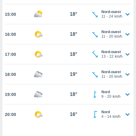
cité
Nord-ouest
ue
18°
15:00
11
-
24
km/h
lisée,
ACCEPTER
ur des
ET
ions
Nord-ouest
CONTINUER
18°
16:00
es par le
11
-
20
km/h
 cookies
PARAMÈTRES
Nord-ouest
gies
18°
17:00
13
-
22
km/h
es, nous
de
 notre
Nord-ouest
19°
18:00
11
-
20
km/h
afin de
r à vous
r
Nord
18°
ment des
19:00
9
-
20
km/h
 de très
alité.
Nord
16°
20:00
ant sur
4
-
14
km/h
n «
 et
r »,