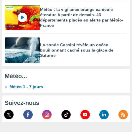
enaires
Météo : la vigilance orange canicule
s des
étendue à partir de demain. 43
 des
départements placés en alerte par Météo-
nts
France
 ou des
gies
es pour
La sonde Cassini révèle un océan
 accéder
bouillonnant caché sous la glace de
r des
Saturne
lles
ue votre
r ce site
Météo...
 IP et
Météo 1 - 7 jours
ifiants
es.
Suivez-nous
eurs
traiter
nées
lles sur
d'un