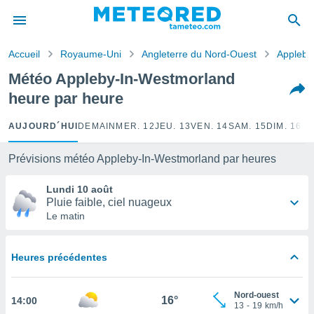
e
ntialité
Accueil
Royaume-Uni
Angleterre du Nord-Ouest
Appleby
enu de
o.com
Météo Appleby-In-Westmorland
o.com) a
heure par heure
aré par
onnels
AUJOURD´HUI
DEMAIN
MER. 12
JEU. 13
VEN. 14
SAM. 15
DIM. 16
LU
arantir
té des
Prévisions météo Appleby-In-Westmorland par heures
ions
. Vous
Lundi 10 août
accéder
Pluie faible, ciel nuageux
e en
Le matin
 les
s :
Heures précédentes
r les
s et
Nord-ouest
r
16°
14:00
13
-
19
km/h
tement