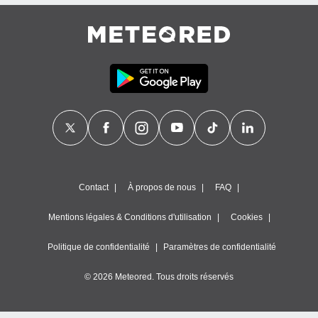
égitime,
vous
vous
 Pour ce
ous
etirer
ement
 opposer
ement
nées à
ment en
 sur «
res
» ou
Contact
À propos de nous
FAQ
e
que de
Mentions légales & Conditions d'utilisation
Cookies
kies
ite web.
Politique de confidentialité
Paramètres de confidentialité
t nos
© 2026 Meteored. Tous droits réservés
ires
ons le
ent des