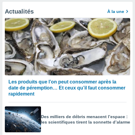
afficher
licité ou
Actualités
À la une
enu
lisé,
e vous
r de la
 non
lisée.
uvez
ation des
et
à notre
Les produits que l’on peut consommer après la
 par le
date de péremption… Et ceux qu’il faut consommer
 cette
rapidement
ion en
sur le
«
».
Des milliers de débris menacent l’espace :
les scientifiques tirent la sonnette d’alarme
tre
ement,