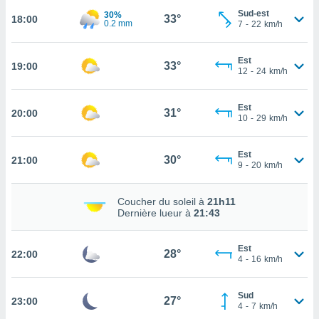
Sud-est
30%
33°
18:00
tez pas
0.2 mm
7
-
22
km/h
ation de
, vous
Est
z à
33°
19:00
12
-
24
km/h
à notre
.com.
Est
31°
20:00
 cas,
10
-
29
km/h
us
ns que
Est
s
30°
21:00
9
-
20
km/h
ires
urer la
Coucher du soleil à
21h11
Dernière lueur à
21:43
on sur le
 seront
, et que
Est
28°
ies ne
22:00
4
-
16
km/h
as
pour
 le
Sud
27°
23:00
4
-
7
km/h
ement