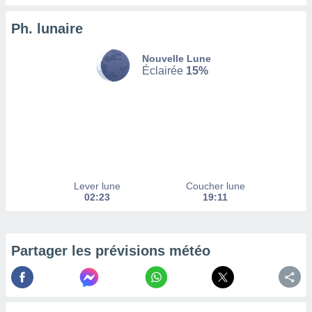
enaires
Ph. lunaire
s des
 des
nts
Nouvelle Lune
 ou des
Éclairée
15%
gies
es pour
 accéder
r des
lles
ue votre
r ce site
Lever lune
Coucher lune
02:23
19:11
 IP et
ifiants
es.
Partager les prévisions météo
eurs
traiter
nées
lles sur
d'un