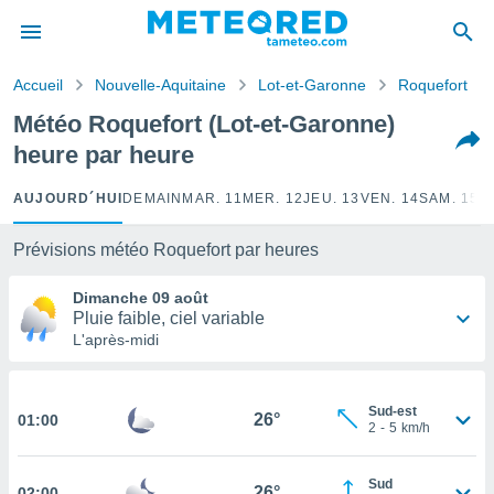
e
ntialité
Accueil
Nouvelle-Aquitaine
Lot-et-Garonne
Roquefort
enu de
o.com
Météo Roquefort (Lot-et-Garonne)
o.com) a
heure par heure
aré par
onnels
AUJOURD´HUI
DEMAIN
MAR. 11
MER. 12
JEU. 13
VEN. 14
SAM. 15
D
arantir
té des
Prévisions météo Roquefort par heures
ions
. Vous
Dimanche 09 août
accéder
Pluie faible, ciel variable
e en
L'après-midi
 les
s :
Sud-est
26°
01:00
2
-
5
km/h
r les
s et
r
Sud
26°
tement
02:00