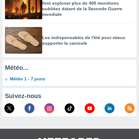
es
font exploser plus de 400 munitions
 :
oubliées datant de la Seconde Guerre
mondiale
et/ou
 à des
ions sur
eil,
Les indispensables de l'été pour mieux
des
supporter la canicule
limitées
nner la
, créer
Météo...
ils pour
ité
Météo 1 - 7 jours
lisée,
des
our
Suivez-nous
nner des
és
lisées,
s profils
enus
lisés,
des
our