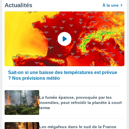
égitime,
Actualités
À la une
vous
vous
 Pour ce
ous
etirer
ement
 opposer
ement
nées à
ment en
 sur «
Sait-on si une baisse des températures est prévue
res
» ou
? Nos prévisions météo
e
que de
kies
ite web.
La fumée épaisse, provoquée par les
incendies, peut refroidir la planète à court
t nos
terme
ires
ons le
ent des
Les mégafeux dans le sud de la France