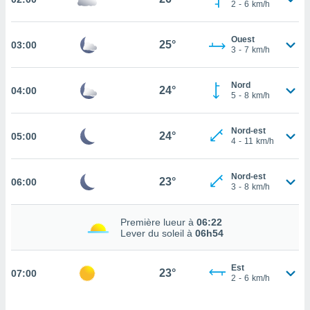
2
-
6
km/h
cité
ue
Ouest
lisée,
25°
03:00
ACCEPTER
3
-
7
km/h
ur des
ET
ions
CONTINUER
es par le
Nord
24°
04:00
5
-
8
km/h
 cookies
PARAMÈTRES
gies
Nord-est
24°
es, nous
05:00
4
-
11
km/h
de
 notre
afin de
Nord-est
23°
06:00
3
-
8
km/h
r à vous
r
ment des
Première lueur à
06:22
 de très
Lever du soleil à
06h54
alité.
ant sur
Est
23°
07:00
n «
2
-
6
km/h
 et
r »,