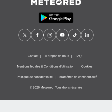
nner des
s
lisés,
la
ance des
s,
la
ance des
s,
dre les
par le
Contact
À propos de nous
FAQ
ques ou
inaisons
Mentions légales & Conditions d'utilisation
Cookies
ées
nt de
Politique de confidentialité
Paramètres de confidentialité
tes
,
© 2026 Meteored. Tous droits réservés
er et
r les
 utiliser
nées
 pour