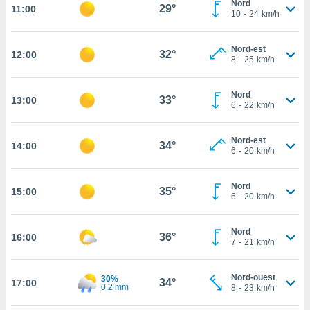
Nord
29°
11:00
rouver
10
-
24
km/h
ations
Nord-est
re
32°
12:00
8
-
25
km/h
que de
kies
r votre
Nord
33°
13:00
ement à
6
-
22
km/h
ment en
sur le
Nord-est
34°
14:00
6
-
20
km/h
res des
kies
le au
Nord
35°
15:00
page de
6
-
20
km/h
te web.
Nord
MENT,
36°
16:00
7
-
21
km/h
 les
logies
Nord-ouest
30%
34°
17:00
0.2 mm
e
8
-
23
km/h
s