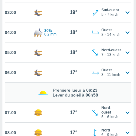
cité
Sud-ouest
19°
03:00
ue
5
-
7
km/h
lisée,
ACCEPTER
ur des
ET
Ouest
ions
30%
18°
04:00
CONTINUER
0.2 mm
8
-
14
km/h
es par le
 cookies
PARAMÈTRES
Nord-ouest
18°
05:00
gies
7
-
13
km/h
es, nous
de
Ouest
 notre
17°
06:00
3
-
11
km/h
afin de
r à vous
r
Première lueur à
06:23
ment des
Lever du soleil à
06h58
 de très
alité.
Nord-
17°
07:00
ouest
ant sur
5
-
6
km/h
n «
 et
Nord
17°
r »,
08:00
6
-
9
km/h