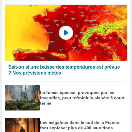
égitime,
vous
vous
 Pour ce
ous
etirer
ement
 opposer
ement
nées à
ment en
Sait-on si une baisse des températures est prévue
 sur «
? Nos prévisions météo
res
» ou
e
que de
La fumée épaisse, provoquée par les
kies
incendies, peut refroidir la planète à court
ite web.
terme
t nos
ires
ons le
Les mégafeux dans le sud de la France
ent des
font exploser plus de 400 munitions