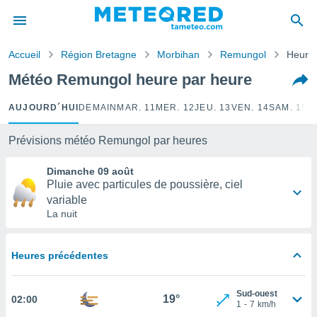
e
ntialité
Accueil
Région Bretagne
Morbihan
Remungol
Heure 
enu de
o.com
Météo Remungol heure par heure
o.com) a
aré par
AUJOURD´HUI
DEMAIN
MAR. 11
MER. 12
JEU. 13
VEN. 14
SAM. 15
D
onnels
arantir
Prévisions météo Remungol par heures
té des
ions
Dimanche 09 août
. Vous
Pluie avec particules de poussière, ciel
accéder
variable
e en
La nuit
 les
s :
Heures précédentes
r les
s et
Sud-ouest
19°
02:00
r
1
-
7
km/h
tement