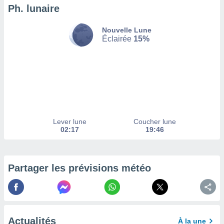
Ph. lunaire
enaires
s des
Nouvelle Lune
 des
Éclairée
15%
nts
 ou des
gies
es pour
 accéder
r des
lles
ue votre
Lever lune
Coucher lune
r ce site
02:17
19:46
 IP et
ifiants
es.
Partager les prévisions météo
eurs
traiter
nées
lles sur
Actualités
d'un
À la une