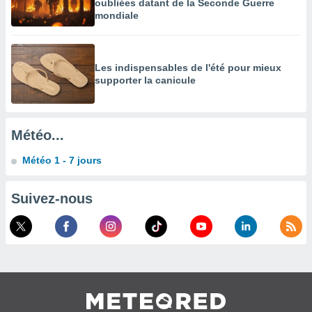
es
oubliées datant de la Seconde Guerre
 :
mondiale
et/ou
 à des
ions sur
Les indispensables de l'été pour mieux
eil,
supporter la canicule
des
limitées
nner la
Météo...
, créer
ils pour
Météo 1 - 7 jours
ité
lisée,
des
Suivez-nous
our
nner des
és
lisées,
s profils
enus
lisés,
des
our