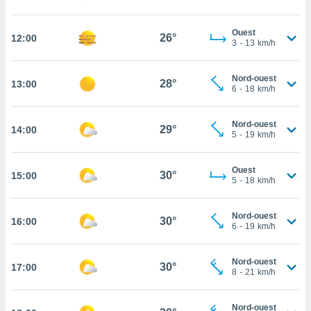
rouver
Ouest
ations
26°
12:00
3
-
13
km/h
re
que de
kies
Nord-ouest
28°
13:00
6
-
18
km/h
r votre
ement à
ment en
Nord-ouest
29°
sur le
14:00
5
-
19
km/h
res des
kies
Ouest
30°
15:00
5
-
18
km/h
le au
page de
te web.
Nord-ouest
30°
16:00
6
-
19
km/h
MENT,
Nord-ouest
 les
30°
17:00
8
-
21
km/h
logies
e
s
Nord-ouest