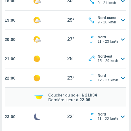
30°
18:00
9
-
21
km/h
tez pas
ation de
Nord-ouest
29°
19:00
, vous
9
-
20
km/h
z à
à notre
Nord
27°
20:00
11
-
23
km/h
.com.
 cas,
us
Nord-est
25°
21:00
ns que
15
-
29
km/h
s
Nord
ires
23°
22:00
12
-
27
km/h
urer la
on sur le
 seront
Coucher du soleil à
21h34
, et que
Dernière lueur à
22:09
ies ne
as
Nord
pour
22°
23:00
11
-
22
km/h
 le
ement