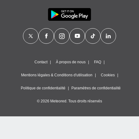
nner des
s
lisés,
la
ance des
s,
la
ance des
s,
dre les
Contact
À propos de nous
FAQ
par le
Mentions légales & Conditions d'utilisation
Cookies
ques ou
inaisons
ées
Politique de confidentialité
Paramètres de confidentialité
nt de
tes
© 2026 Meteored. Tous droits réservés
,
er et
r les
 utiliser
nées
 pour