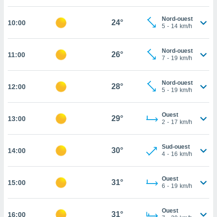
cité
Nord-ouest
ue
24°
10:00
5
-
14
km/h
lisée,
ACCEPTER
ur des
ET
ions
Nord-ouest
CONTINUER
26°
11:00
es par le
7
-
19
km/h
 cookies
PARAMÈTRES
Nord-ouest
gies
28°
12:00
5
-
19
km/h
es, nous
de
 notre
Ouest
29°
13:00
2
-
17
km/h
afin de
r à vous
r
Sud-ouest
30°
ment des
14:00
4
-
16
km/h
 de très
alité.
Ouest
31°
15:00
ant sur
6
-
19
km/h
n «
 et
Ouest
r »,
31°
16:00