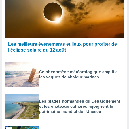
enaires
s des
 des
nts
 ou des
gies
es pour
Les meilleurs événements et lieux pour profiter de
 accéder
l’éclipse solaire du 12 août
r des
lles
ue votre
Ce phénomène météorologique amplifie
r ce site
les vagues de chaleur marines
 IP et
ifiants
es.
Les plages normandes du Débarquement
eurs
et les châteaux cathares rejoignent le
traiter
patrimoine mondial de l'Unesco
nées
lles sur
d'un