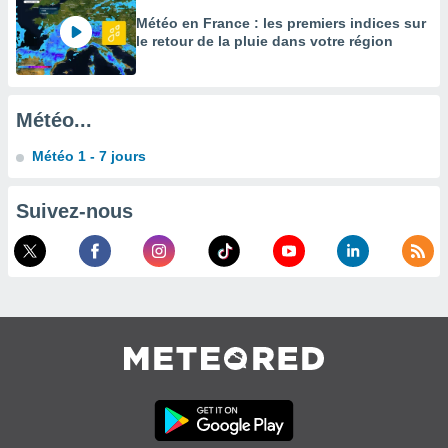
égitime,
Météo en France : les premiers indices sur
vous
le retour de la pluie dans votre région
vous
 Pour ce
ous
etirer
Météo...
ement
Météo 1 - 7 jours
 opposer
ement
nées à
Suivez-nous
ment en
 sur «
res
» ou
e
que de
kies
ite web.
t nos
ires
ons le
ent des