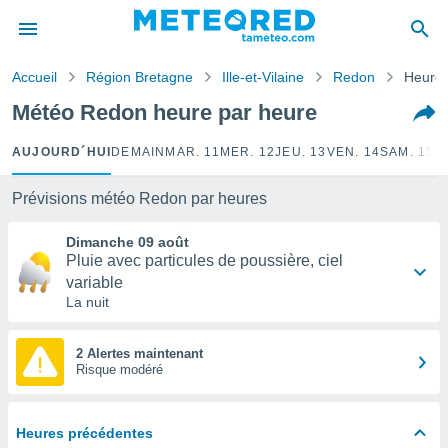
e
ntialité
Accueil
Région Bretagne
Ille-et-Vilaine
Redon
Heure 
enu de
o.com
Météo Redon heure par heure
o.com) a
aré par
AUJOURD´HUI
DEMAIN
MAR. 11
MER. 12
JEU. 13
VEN. 14
SAM. 15
D
onnels
arantir
Prévisions météo Redon par heures
té des
ions
Dimanche 09 août
. Vous
Pluie avec particules de poussière, ciel
accéder
variable
e en
La nuit
 les
s :
2 Alertes maintenant
Risque modéré
r les
s et
r
Heures précédentes
tement