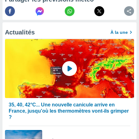
afficher
licité ou
enu
lisé,
e vous
Actualités
À la une
r de la
 non
lisée.
uvez
ation des
et
à notre
 par le
 cette
ion en
35, 40, 42°C... Une nouvelle canicule arrive en
sur le
France, jusqu'où les thermomètres vont-ils grimper
«
?
».
tre
ement,