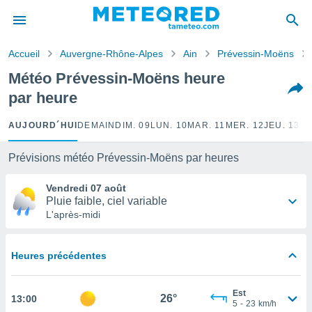
e
ntialité
Accueil
Auvergne-Rhône-Alpes
Ain
Prévessin-Moëns
enu de
o.com
Météo Prévessin-Moëns heure
o.com) a
par heure
aré par
onnels
AUJOURD´HUI
DEMAIN
DIM. 09
LUN. 10
MAR. 11
MER. 12
JEU. 13
VE
arantir
té des
Prévisions météo Prévessin-Moëns par heures
ions
. Vous
Vendredi 07 août
accéder
Pluie faible, ciel variable
e en
L'après-midi
 les
s :
Heures précédentes
r les
s et
Est
r
26°
13:00
5
-
23
km/h
tement