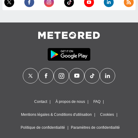
égitime,
vous
vous
 Pour ce
ous
etirer
ement
 opposer
ement
nées à
ment en
 sur «
res
» ou
e
que de
kies
Contact
À propos de nous
FAQ
ite web.
Mentions légales & Conditions d'utilisation
Cookies
t nos
ires
ons le
Politique de confidentialité
Paramètres de confidentialité
ent des