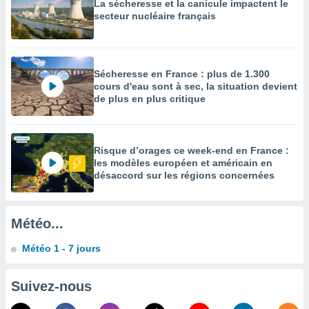
La sécheresse et la canicule impactent le
enaires
secteur nucléaire français
s des
 des
nts
 ou des
Sécheresse en France : plus de 1.300
gies
cours d'eau sont à sec, la situation devient
es pour
de plus en plus critique
 accéder
r des
lles
Risque d’orages ce week-end en France :
ue votre
les modèles européen et américain en
r ce site
désaccord sur les régions concernées
 IP et
ifiants
Météo...
es.
Météo 1 - 7 jours
eurs
traiter
nées
Suivez-nous
lles sur
d'un