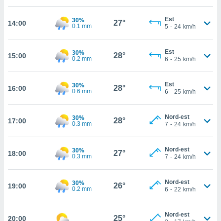
cité
Est
30%
ue
27°
14:00
0.1 mm
5
-
24
km/h
lisée,
ACCEPTER
ur des
ET
ions
Est
30%
CONTINUER
28°
15:00
0.2 mm
es par le
6
-
25
km/h
 cookies
PARAMÈTRES
Est
30%
gies
28°
16:00
0.6 mm
6
-
25
km/h
es, nous
de
 notre
Nord-est
30%
28°
17:00
0.3 mm
7
-
24
km/h
afin de
r à vous
r
Nord-est
30%
27°
ment des
18:00
0.3 mm
7
-
24
km/h
 de très
alité.
Nord-est
30%
26°
19:00
ant sur
0.2 mm
6
-
22
km/h
n «
 et
Nord-est
r »,
25°
20:00