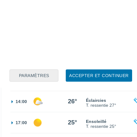
21°
Ciel variable
02:00
T. ressentie
21°
21°
Ciel variable
05:00
T. ressentie
21°
30%
21°
Pluie faible
08:00
0.1 mm
T. ressentie
21°
PARAMÈTRES
ACCEPTER ET CONTINUER
25°
Éclaircies
11:00
T. ressentie
26°
26°
Éclaircies
14:00
T. ressentie
27°
25°
Ensoleillé
17:00
T. ressentie
25°