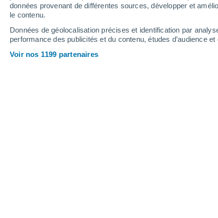
Vendredi
7
Samedi
8
données provenant de différentes sources, développer et amélior
le contenu.
Données de géolocalisation précises et identification par analys
performance des publicités et du contenu, études d’audience e
Prévisions météo Ventosa par heure
Voir nos 1199 partenaires
VENDREDI 07 AOÛT
L'après-midi
Brume de poussière, ciel dégagé
Lever du soleil à
06h43
Coucher du soleil à
20h42
Première lueur à
06:13
Dernière lueur à
21:11
Ph. lunaire