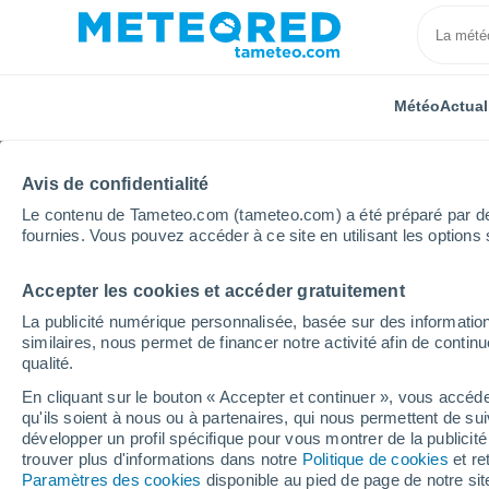
Météo
Actual
Avis de confidentialité
Le contenu de Tameteo.com (tameteo.com) a été préparé par des 
fournies. Vous pouvez accéder à ce site en utilisant les options 
Accepter les cookies et accéder gratuitement
Accueil
Portugal
District de Lisbonne
Ventosa
La publicité numérique personnalisée, basée sur des information
similaires, nous permet de financer notre activité afin de conti
Météo Ventosa (Portug
qualité.
En cliquant sur le bouton « Accepter et continuer », vous accéde
qu'ils soient à nous ou à partenaires, qui nous permettent de sui
Météo 1 - 7 jours
Heure par heure
développer un profil spécifique pour vous montrer de la publicit
trouver plus d'informations dans notre
Politique de cookies
et re
Paramètres des cookies
disponible au pied de page de notre si