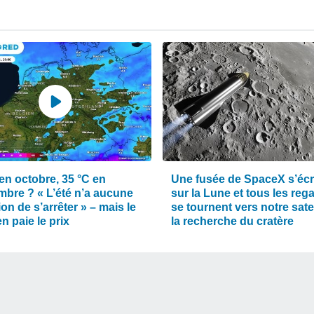
en octobre, 35 °C en
Une fusée de SpaceX s’éc
mbre ? « L’été n’a aucune
sur la Lune et tous les reg
ion de s’arrêter » – mais le
se tournent vers notre satel
n paie le prix
la recherche du cratère