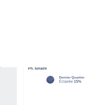
DIMANCHE 09 AOÛT
Le matin
Pluie faible, ciel variable
Lever du soleil à
06h45
Coucher du soleil à
20h39
Première lueur à
06:15
Dernière lueur à
21:08
Ph. lunaire
Dernier Quartier
Éclairée
15%