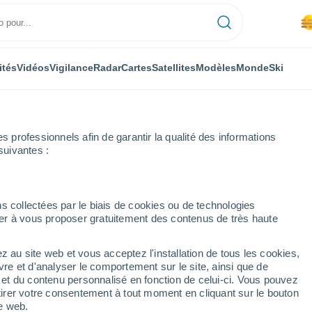
ités
Vidéos
Vigilance
Radar
Cartes
Satellites
Modèles
Monde
Ski
professionnels afin de garantir la qualité des informations
suivantes :
Heure par heure
s collectées par le biais de cookies ou de technologies
nuer à vous proposer gratuitement des contenus de très haute
al) heure par heure
z au site web et vous acceptez l'installation de tous les cookies,
vre et d'analyser le comportement sur le site, ainsi que de
é et du contenu personnalisé en fonction de celui-ci. Vous pouvez
tirer votre consentement à tout moment en cliquant sur le bouton
te web.