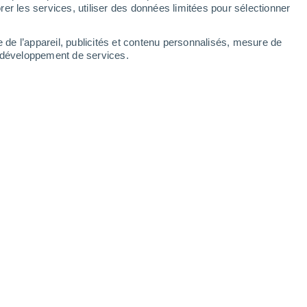
Dimanche
9
er les services, utiliser des données limitées pour sélectionner
e de l’appareil, publicités et contenu personnalisés, mesure de
t développement de services.
s
19°
Éclaircies
02:00
T. ressentie
19°
19°
Ciel variable
05:00
T. ressentie
19°
20°
Brume de poussière
08:00
T. ressentie
20°
24°
Brume de poussière
11:00
T. ressentie
25°