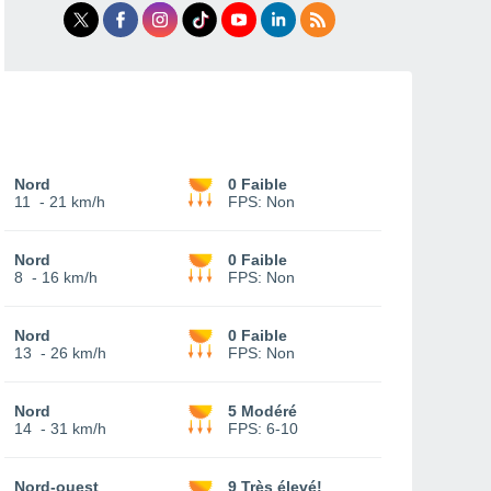
Nord
0 Faible
11
-
21 km/h
FPS:
Non
Nord
0 Faible
8
-
16 km/h
FPS:
Non
Nord
0 Faible
13
-
26 km/h
FPS:
Non
Nord
5 Modéré
14
-
31 km/h
FPS:
6-10
Nord-ouest
9 Très élevé!