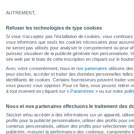
Graphique météo heure par heure
AUTREMENT,
SYMBOLE
TEMPÉRATURE
Refuser les technologies de type cookies
00
03
06
09
12
15
18
21
00
03
06
09
Si vous n'acceptez pas l'installation de cookies, vous continu
vous informons que seuls les cookies nécessaires pour assurer la
ne seront pas utilisés pour analyser le comportement ou pour af
puissiez visualiser de la publicité générale non personnalisée. V
site web par le biais de cette inscription en cliquant sur le bouto
Avec votre consentement, nous et
nos partenaires
utilisons des
27°
27°
pour stocker, accéder et traiter des données personnelles telles 
24°
identifiants de cookies. Certains fournisseurs peuvent traiter vo
vous pouvez vous opposer. Pour ce faire, vous pouvez retirer
23°
à tout moment en cliquant sur «
Paramètres
» ou sur notre
poli
20°
20°
20°
20°
19°
19°
19°
Nous et nos partenaires effectuons le traitement des d
Stocker et/ou accéder à des informations sur un appareil, utilise
profils pour la publicité personnalisée, utiliser des profils pour 
contenus personnalisés, utiliser des profils pour sélectionner
publicités, mesurer la performance des contenus, comprendre le