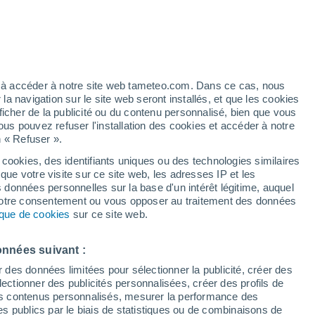
 pour Ventosa
VENT
PRÉCIPITATIONS
12
15
18
21
00
03
06
09
12
15
18
21
00
ez à accéder à notre site web tameteo.com. Dans ce cas, nous
 navigation sur le site web seront installés, et que les cookies
ficher de la publicité ou du contenu personnalisé, bien que vous
ous pouvez refuser l'installation des cookies et accéder à notre
n « Refuser ».
 cookies, des identifiants uniques ou des technologies similaires
27°
que votre visite sur ce site web, les adresses IP et les
26°
25°
25°
25°
25°
s données personnelles sur la base d'un intérêt légitime, auquel
23°
 votre consentement ou vous opposer au traitement des données
22°
21°
tique de cookies
sur ce site web.
21°
21°
21°
21°
onnées suivant :
r des données limitées pour sélectionner la publicité, créer des
sélectionner des publicités personnalisées, créer des profils de
 des contenus personnalisés, mesurer la performance des
0.1
s publics par le biais de statistiques ou de combinaisons de