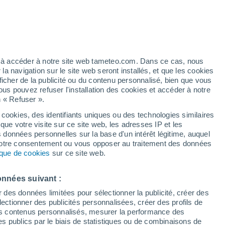
 pour Ribeira Brava
VENT
PRÉCIPITATIONS
12
15
18
21
00
03
06
09
12
15
18
21
00
ez à accéder à notre site web tameteo.com. Dans ce cas, nous
 navigation sur le site web seront installés, et que les cookies
ficher de la publicité ou du contenu personnalisé, bien que vous
ous pouvez refuser l'installation des cookies et accéder à notre
n « Refuser ».
24°
24°
 cookies, des identifiants uniques ou des technologies similaires
24°
23°
que votre visite sur ce site web, les adresses IP et les
22°
22°
22°
s données personnelles sur la base d'un intérêt légitime, auquel
21°
21°
21°
21°
20°
 votre consentement ou vous opposer au traitement des données
20°
tique de cookies
sur ce site web.
onnées suivant :
r des données limitées pour sélectionner la publicité, créer des
0.7
sélectionner des publicités personnalisées, créer des profils de
0.5
0.4
0.4
 des contenus personnalisés, mesurer la performance des
s publics par le biais de statistiques ou de combinaisons de