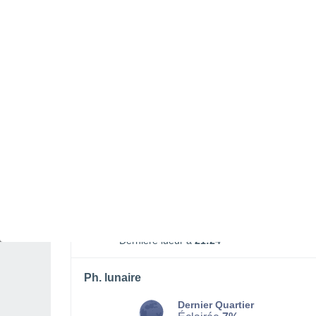
Lever lune
Coucher lune
03:23
18:39
LUNDI 10 AOÛT
La nuit
Pluie faible, ciel variable
Lever du soleil à
07h28
Coucher du soleil à
20h58
Première lueur à
07:02
Dernière lueur à
21:24
Ph. lunaire
Dernier Quartier