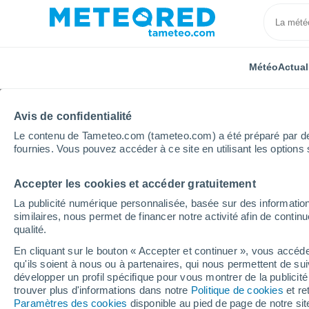
Météo
Actual
Avis de confidentialité
Le contenu de Tameteo.com (tameteo.com) a été préparé par des 
fournies. Vous pouvez accéder à ce site en utilisant les options 
Accepter les cookies et accéder gratuitement
Accueil
Portugal
Madère
Ribeira Brava
Heu
La publicité numérique personnalisée, basée sur des information
similaires, nous permet de financer notre activité afin de conti
Météo Ribeira Brava h
qualité.
En cliquant sur le bouton « Accepter et continuer », vous accéde
qu'ils soient à nous ou à partenaires, qui nous permettent de sui
Météo 1 - 7 jours
Heure par heure
développer un profil spécifique pour vous montrer de la publicit
trouver plus d'informations dans notre
Politique de cookies
et re
Paramètres des cookies
disponible au pied de page de notre si