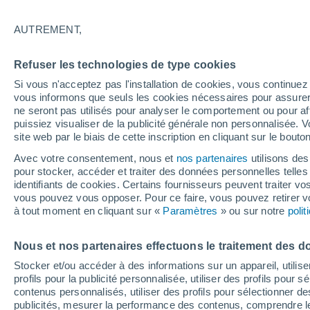
Graphique météo heure par heure
AUTREMENT,
SYMBOLE
TEMPÉRATURE
Refuser les technologies de type cookies
00
03
06
09
12
15
18
21
00
03
06
09
Si vous n'acceptez pas l'installation de cookies, vous continu
vous informons que seuls les cookies nécessaires pour assurer la
ne seront pas utilisés pour analyser le comportement ou pour af
puissiez visualiser de la publicité générale non personnalisée. V
26°
site web par le biais de cette inscription en cliquant sur le bouto
25°
25°
Avec votre consentement, nous et
nos partenaires
utilisons des
pour stocker, accéder et traiter des données personnelles telles 
23°
identifiants de cookies. Certains fournisseurs peuvent traiter vo
21°
21°
21°
20°
vous pouvez vous opposer. Pour ce faire, vous pouvez retirer
20°
19°
à tout moment en cliquant sur «
Paramètres
» ou sur notre
poli
18°
Nous et nos partenaires effectuons le traitement des d
1
Stocker et/ou accéder à des informations sur un appareil, utilise
profils pour la publicité personnalisée, utiliser des profils pour 
contenus personnalisés, utiliser des profils pour sélectionner
0.2
0.2
0.2
publicités, mesurer la performance des contenus, comprendre le