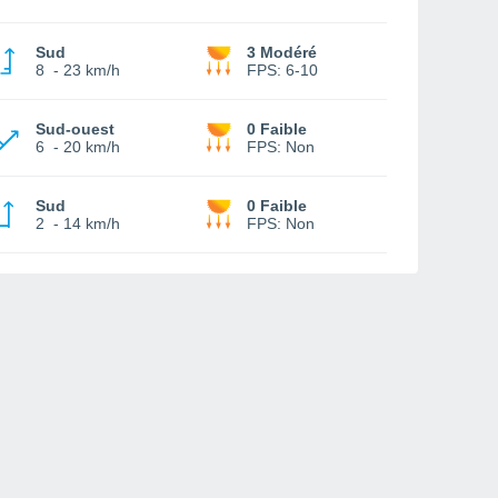
Sud
3 Modéré
8
-
23 km/h
FPS:
6-10
Sud-ouest
0 Faible
6
-
20 km/h
FPS:
Non
Sud
0 Faible
2
-
14 km/h
FPS:
Non