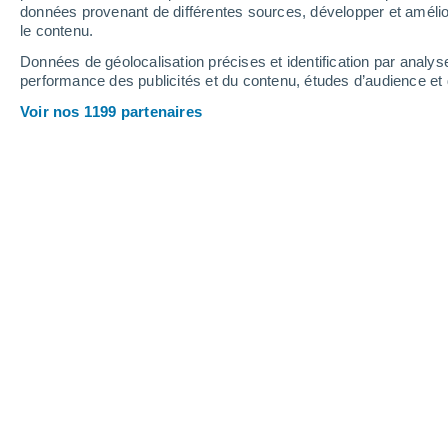
Samedi
8
Dimanche
9
données provenant de différentes sources, développer et amélior
le contenu.
Données de géolocalisation précises et identification par analys
performance des publicités et du contenu, études d’audience e
Prévisions météo Ribeira Brava par
Voir nos 1199 partenaires
SAMEDI 08 AOÛT
1 Alerte maintenant
Risque modéré
L'après-midi
Pluie faible, ciel variable
Lever du soleil à
07h27
Coucher du soleil à
21h00
Première lueur à
07:00
Dernière lueur à
21:26