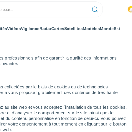
ités
Vidéos
Vigilance
Radar
Cartes
Satellites
Modèles
Monde
Ski
professionnels afin de garantir la qualité des informations
suivantes :
re par heure
s collectées par le biais de cookies ou de technologies
nuer à vous proposer gratuitement des contenus de très haute
eure par heure
z au site web et vous acceptez l'installation de tous les cookies,
vre et d'analyser le comportement sur le site, ainsi que de
é et du contenu personnalisé en fonction de celui-ci. Vous pouvez
tirer votre consentement à tout moment en cliquant sur le bouton
te web.