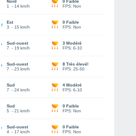
Nord
0 Faible
1
-
14 km/h
FPS:
Non
Est
0 Faible
3
-
15 km/h
FPS:
Non
Sud-ouest
3 Modéré
7
-
19 km/h
FPS:
6-10
Sud-ouest
8 Très élevé!
7
-
23 km/h
FPS:
25-50
Sud
4 Modéré
7
-
24 km/h
FPS:
6-10
Sud
0 Faible
5
-
21 km/h
FPS:
Non
Sud-ouest
0 Faible
4
-
17 km/h
FPS:
Non