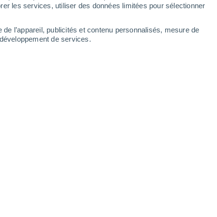
Lundi
10
er les services, utiliser des données limitées pour sélectionner
e de l’appareil, publicités et contenu personnalisés, mesure de
t développement de services.
 heures
21°
Brume de poussière
02:00
T. ressentie
21°
20°
Brume de poussière
05:00
T. ressentie
20°
20°
Brume de poussière
08:00
T. ressentie
20°
25°
Brume de poussière
11:00
T. ressentie
26°