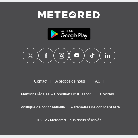
égitime,
vous
vous
 Pour ce
ous
etirer
ement
 opposer
ement
nées à
ment en
 sur «
res
» ou
Contact
À propos de nous
FAQ
e
que de
Mentions légales & Conditions d'utilisation
Cookies
kies
ite web.
Politique de confidentialité
Paramètres de confidentialité
t nos
© 2026 Meteored. Tous droits réservés
ires
ons le
ent des