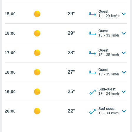
cité
Ouest
ue
29°
15:00
11
-
29
km/h
lisée,
ACCEPTER
ur des
ET
ions
Ouest
CONTINUER
29°
16:00
es par le
13
-
33
km/h
 cookies
PARAMÈTRES
Ouest
gies
28°
17:00
15
-
35
km/h
es, nous
de
 notre
Ouest
27°
18:00
15
-
35
km/h
afin de
r à vous
r
Sud-ouest
25°
ment des
19:00
13
-
34
km/h
 de très
alité.
Sud-ouest
22°
20:00
ant sur
11
-
30
km/h
n «
 et
r »,