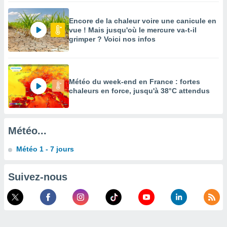
enaires
Encore de la chaleur voire une canicule en
s des
vue ! Mais jusqu'où le mercure va-t-il
 des
grimper ? Voici nos infos
nts
 ou des
gies
es pour
 accéder
Météo du week-end en France : fortes
r des
chaleurs en force, jusqu'à 38°C attendus
lles
ue votre
r ce site
Météo...
 IP et
Météo 1 - 7 jours
ifiants
es.
Suivez-nous
eurs
traiter
nées
lles sur
d'un