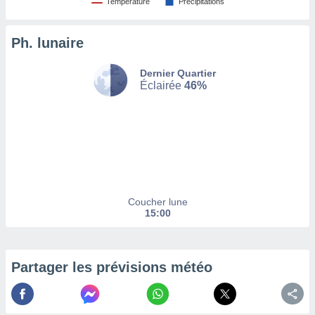
Température
Précipitations
tez pas
ation de
Ph. lunaire
, vous
z à
Dernier Quartier
à notre
Éclairée
46%
.com.
 cas,
us
ns que
s
ires
urer la
Coucher lune
on sur le
15:00
 seront
, et que
ies ne
as
Partager les prévisions météo
pour
 le
ement