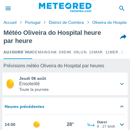
e
ntialité
Accueil
Portugal
District de Coimbra
Oliveira do Hospital
enu de
o.com
Météo Oliveira do Hospital heure
o.com) a
par heure
aré par
onnels
AUJOURD´HUI
DEMAIN
SAM. 08
DIM. 09
LUN. 10
MAR. 11
MER. 12
J
arantir
té des
Prévisions météo Oliveira do Hospital par heures
ions
. Vous
Jeudi 06 août
accéder
Ensoleillé
e en
Toute la journée
 les
s :
Heures précédentes
r les
s et
Ouest
r
28°
14:00
9
-
27
km/h
tement