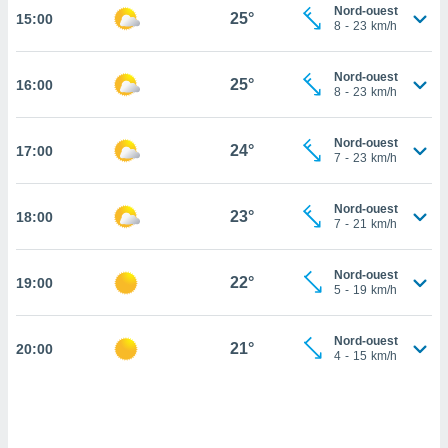
Nord-ouest
25°
15:00
cité
8
-
23
km/h
ue
lisée,
ACCEPTER
Nord-ouest
ur des
25°
16:00
ET
8
-
23
km/h
ions
CONTINUER
es par le
 cookies
Nord-ouest
24°
17:00
PARAMÈTRES
7
-
23
km/h
gies
es, nous
Nord-ouest
de
23°
18:00
7
-
21
km/h
 notre
afin de
r à vous
Nord-ouest
22°
19:00
5
-
19
km/h
r
ment des
 de très
Nord-ouest
21°
alité.
20:00
4
-
15
km/h
ant sur
n «
 et
r »,