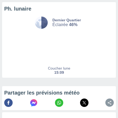
Ph. lunaire
tez pas
ation de
, vous
Dernier Quartier
z à
Éclairée
46%
à notre
.com.
 cas,
us
ns que
s
Coucher lune
ires
15:09
urer la
on sur le
 seront
, et que
Partager les prévisions météo
ies ne
as
pour
 le
ement