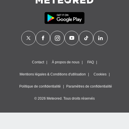
égitime,
vous
vous
 Pour ce
ous
etirer
ement
 opposer
ement
nées à
Contact
À propos de nous
FAQ
ment en
 sur «
res
» ou
Mentions légales & Conditions d'utilisation
Cookies
e
que de
Politique de confidentialité
Paramètres de confidentialité
kies
ite web.
© 2026 Meteored. Tous droits réservés
t nos
ires
ons le
ent des