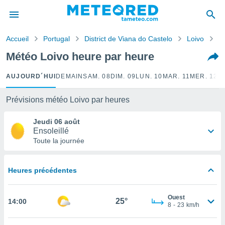
e
ntialité
Accueil
Portugal
District de Viana do Castelo
Loivo
H
enu de
o.com
Météo Loivo heure par heure
o.com) a
aré par
AUJOURD´HUI
DEMAIN
SAM. 08
DIM. 09
LUN. 10
MAR. 11
MER. 12
J
onnels
arantir
Prévisions météo Loivo par heures
té des
ions
Jeudi 06 août
. Vous
Ensoleillé
accéder
Toute la journée
e en
 les
Heures précédentes
s :
r les
Ouest
25°
14:00
s et
8
-
23
km/h
r
tement