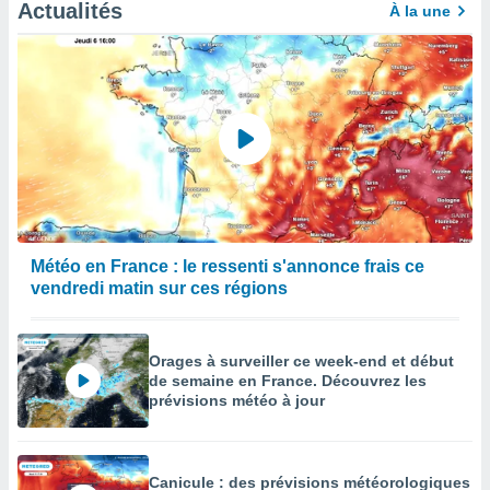
afficher
Actualités
À la une
licité ou
enu
lisé,
e vous
r de la
 non
lisée.
uvez
ation des
Météo en France : le ressenti s'annonce frais ce
et
vendredi matin sur ces régions
à notre
 par le
 cette
ion en
Orages à surveiller ce week-end et début
sur le
de semaine en France. Découvrez les
«
prévisions météo à jour
».
tre
ement,
Canicule : des prévisions météorologiques