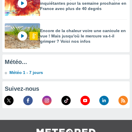
inquiétantes pour la semaine prochaine en
enaires
France avec plus de 40 degrés
s des
 des
nts
 ou des
Encore de la chaleur voire une canicule en
gies
vue ! Mais jusqu'où le mercure va-t-il
es pour
grimper ? Voici nos infos
 accéder
r des
Météo...
lles
ue votre
Météo 1 - 7 jours
r ce site
 IP et
Suivez-nous
ifiants
es.
eurs
traiter
nées
lles sur
d'un